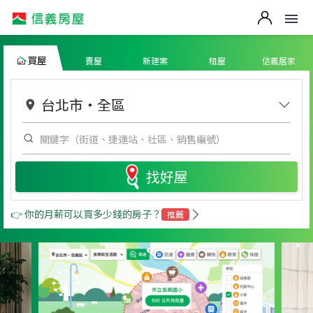
買屋
賣屋
新建案
租屋
信義居家
台北市
・
全區
找好屋
👉 你的月薪可以買多少錢的房子？
推薦