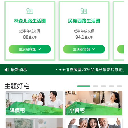
林森北路生活圈
民權西路生活圈
近半年成交價
近半年成交價
80
94.1
萬/坪
萬/坪
生活圈資訊
生活圈資訊
最新消息
‧
✦✦信義房屋2026品牌形象影片感動上
主題好宅
降價宅
小資宅