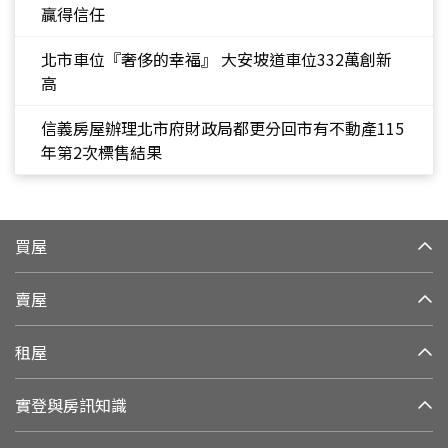
贏得信任
北市車位『奢侈的幸福』 大安坡道車位332萬創新
高
信義房屋辦理北市府財政局都更分回市有不動產115
年第2次標售結果
買屋
賣屋
租屋
實登與房訊知識