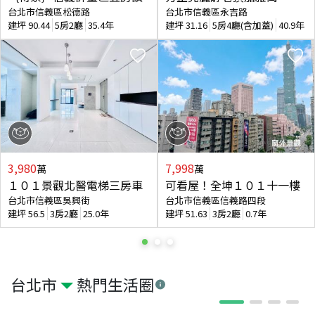
台北市信義區松德路
台北市信義區永吉路
建坪
90.44
5房2廳
35.4年
建坪
31.16
5房4廳(含加蓋)
40.9年
3,980
7,998
萬
萬
１０１景觀北醫電梯三房車
可看屋！全坤１０１十一樓
台北市信義區吳興街
台北市信義區信義路四段
建坪
56.5
3房2廳
25.0年
建坪
51.63
3房2廳
0.7年
台北市
熱門生活圈