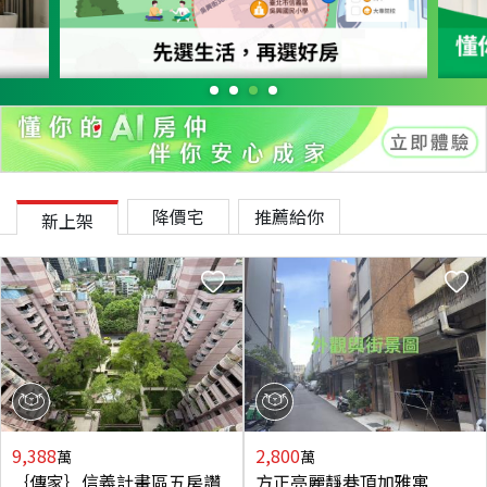
降價宅
推薦給你
新上架
9,388
2,800
萬
萬
｛傳家｝信義計畫區五房讚
方正亮麗靜巷頂加雅寓