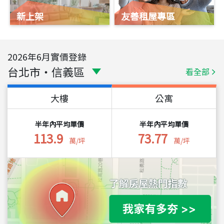
新上架
友善租屋專區
2026
年
6
月實價登錄
台北市
・
信義區
看全部
大樓
公寓
半年內平均單價
半年內平均單價
113.9
73.77
萬/坪
萬/坪