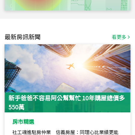
最新房訊新聞
看更多
新手爸爸不容易阿公幫幫忙 10年購屋總價多
550萬
房市精選
社工魂進駐房仲業 信義房屋：同理心比業績更能