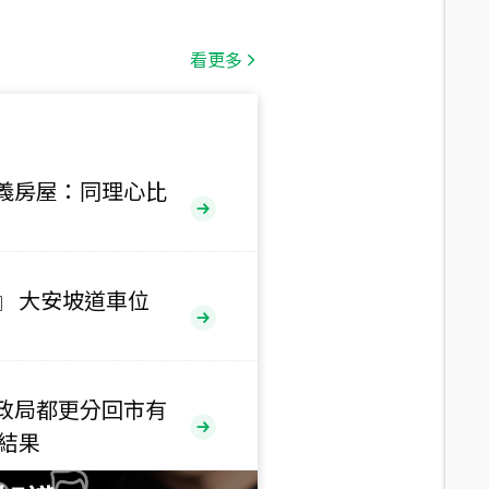
總價
1,808
萬
看更多
總價
530
萬
路二段
義房屋：同理心比
總價
5,800
萬
路
』 大安坡道車位
總價
1,938
萬
三段
政局都更分回市有
總價
售結果
1,350
萬