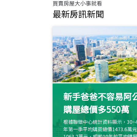
買賣房屋大小事就看
最新房訊新聞
新手爸爸不容易阿公
購屋總價多550萬
根據聯徵中心統計資料顯示，30~
年第一季平均購買總價1473.6
1063.2萬元，相較10年前平均購