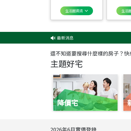
生活圈資訊
生活
最新消息
還不知道要搜尋什麼樣的房子？快
主題好宅
降價宅
2026
年
6
月實價登錄