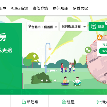
租屋
社區/商辦
實價登錄
房訊知識
信義居家
新建案
租屋
海