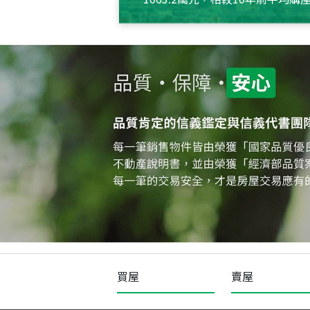
約550萬元，且貸款金額也多
買屋
賣屋