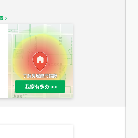
1,350
萬
情
總價
1,020
萬
總價
490
萬
總價
1,808
萬
總價
530
萬
路二段