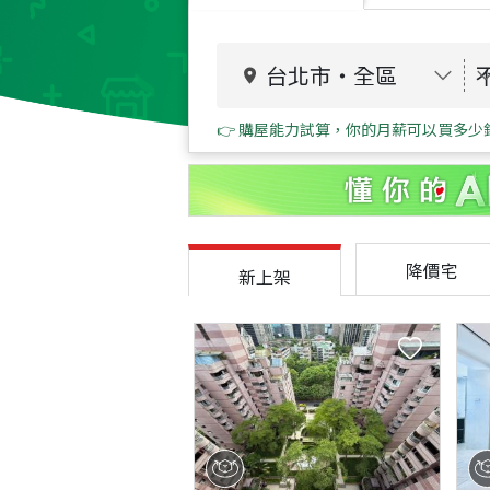
台北市
・
全區
👉 購屋能力試算，你的月薪可以買多少
降價宅
新上架