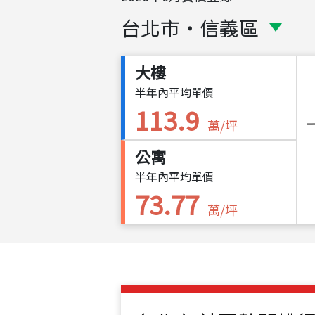
台北市
・
信義區
大樓
半年內平均單價
113.9
萬/坪
公寓
半年內平均單價
73.77
萬/坪