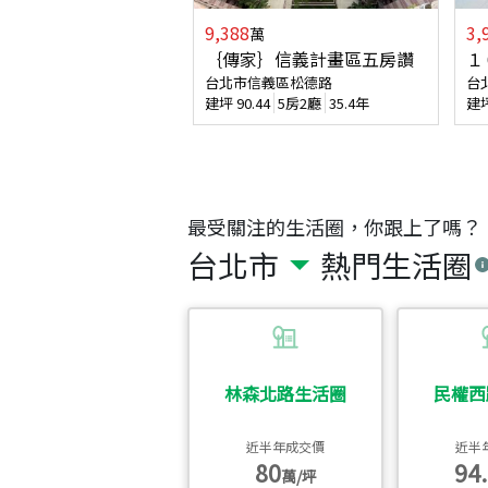
9,388
3,
萬
｛傳家｝信義計畫區五房讚
１
台北市信義區松德路
台
建坪
90.44
5房2廳
35.4年
建
最受關注的生活圈，你跟上了嗎？
台北市
熱門生活圈
林森北路生活圈
民權西
近半年成交價
近半
80
94.
萬/坪