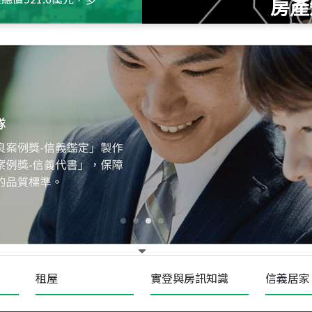
房產
115
年
07
月 成交
十泉十美
台北市北投區光明路
115
年
07
月 成交
四維天廈
新竹市新竹市四維路
115
年
07
月 成交
菁英典藏
新竹市新竹市慈祥路
租屋
實登與房訊知識
信義居家