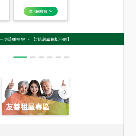
生活圈資訊
騙提醒
‧
【#信義幸福挺不同】用實力，讓升職免抽號碼牌！最新雇主品牌影片
友善租屋專區
新婚起家厝
總價