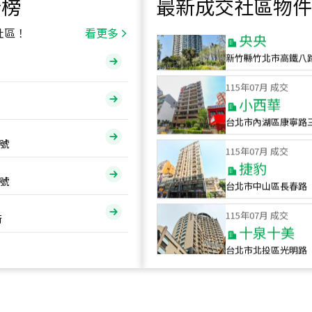
行榜
最新成交社區物件
115
年
07
月 成交
央央
社區！
看更多
新竹縣竹北市高鐵八
115
年
07
月 成交
小西華
台北市內湖區康寧路
115
年
07
月 成交
號
捷豹
台北市中山區長春路
號
115
年
07
月 成交
十泉十美
街
台北市北投區光明路
115
年
07
月 成交
四維天廈
新竹市新竹市四維路