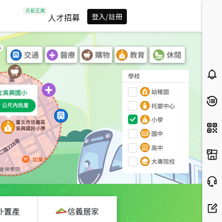
人才招募
登入/註冊
外置產
信義居家