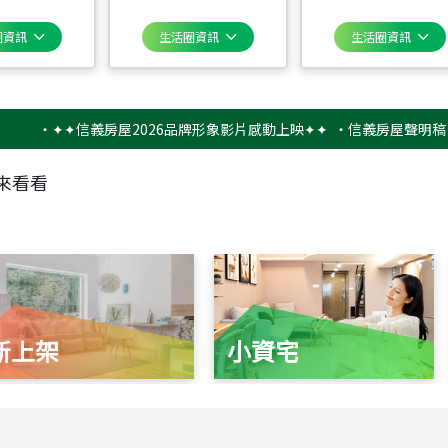
圈資訊
生活圈資訊
生活圈資訊
‧
✦✦信義房屋2026品牌形象影片感動上映✦✦
‧
信義房屋聲明稿－防詐
來看看
新上架
小資宅
115
年
07
月 成交