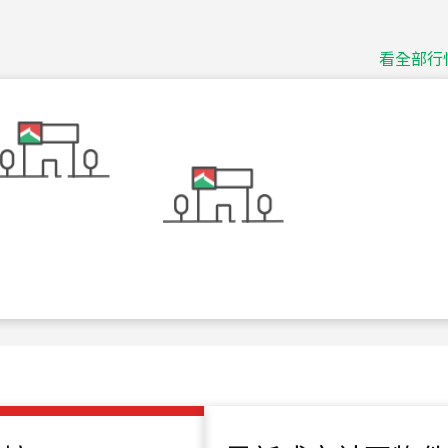
捷豹
台北市中山區長春路
看全部行
115
年
07
月 成交
十泉十美
台北市北投區光明路
115
年
07
月 成交
四維天廈
新竹市新竹市四維路
115
年
07
月 成交
菁英典藏
新竹市新竹市慈祥路
115
年
07
月 成交
長隄
新北市永和區環河西