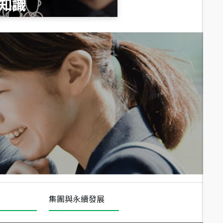
知識
總價
1,020
萬
總價
490
萬
總價
1,808
萬
集團與永續發展