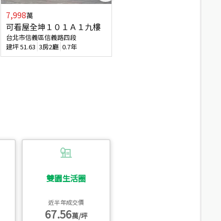
7,998
3,800
萬
萬
可看屋全坤１０１Ａ１九樓
信義區大空間美寓
台北市信義區信義路四段
台北市信義區大道路
建坪
51.63
3房2廳
0.7年
建坪
39.62
6房4廳(含加蓋)
51.9
雙園生活圈
近半年成交價
67.56
萬/坪