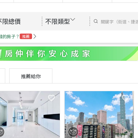
不限總價
不限類型
錢的房子？
推薦
推薦給你