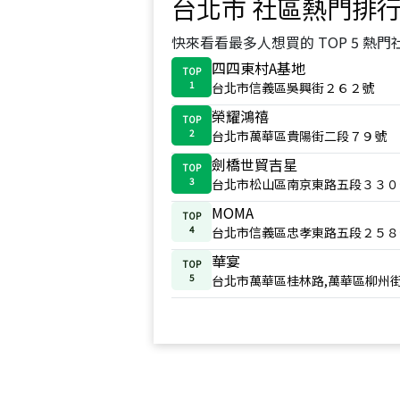
台北市
社區熱門排
快來看看最多人想買的 TOP 5 熱門
四四東村A基地
TOP
1
台北市信義區吳興街２６２號
榮耀鴻禧
TOP
2
台北市萬華區貴陽街二段７９號
劍橋世貿吉星
TOP
3
台北市松山區南京東路五段３３０
MOMA
TOP
4
台北市信義區忠孝東路五段２５８
華宴
TOP
5
台北市萬華區桂林路,萬華區柳州