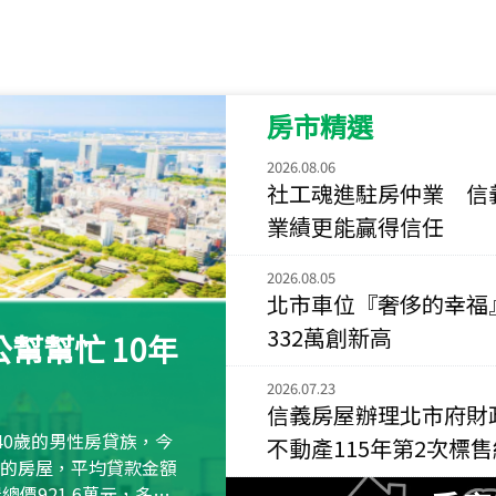
115
年
07
月 成交
菁英典藏
新竹市新竹市慈祥路
房市精選
115
年
07
月 成交
長隄
2026.08.06
新北市永和區環河西
社工魂進駐房仲業 信
業績更能贏得信任
115
年
07
月 成交
央央
2026.08.05
新竹縣竹北市高鐵八
北市車位『奢侈的幸福
115
年
07
月 成交
332萬創新高
幫幫忙 10年
小西華
台北市內湖區康寧路
2026.07.23
信義房屋辦理北市府財
115
年
07
月 成交
40歲的男性房貸族，今
不動產115年第2次標
捷豹
萬元的房屋，平均貸款金額
台北市中山區長春路
屋總價921.6萬元，多出