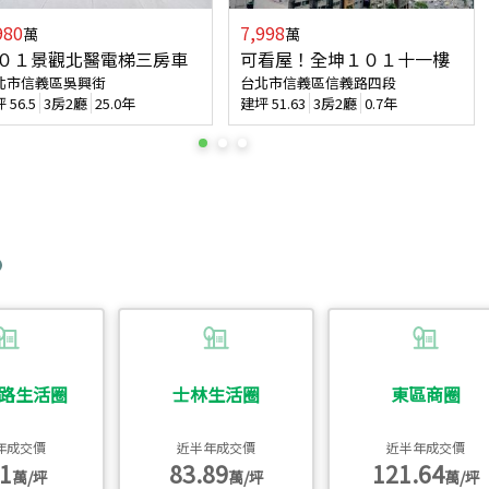
980
7,998
萬
萬
０１景觀北醫電梯三房車
可看屋！全坤１０１十一樓
北市信義區吳興街
台北市信義區信義路四段
坪
56.5
3房2廳
25.0年
建坪
51.63
3房2廳
0.7年
路生活圈
士林生活圈
東區商圈
年成交價
近半年成交價
近半年成交價
1
83.89
121.64
萬/坪
萬/坪
萬/坪