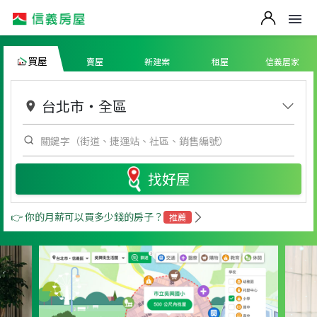
買屋
賣屋
新建案
租屋
信義居家
台北市
・
全區
找好屋
👉 你的月薪可以買多少錢的房子？
推薦