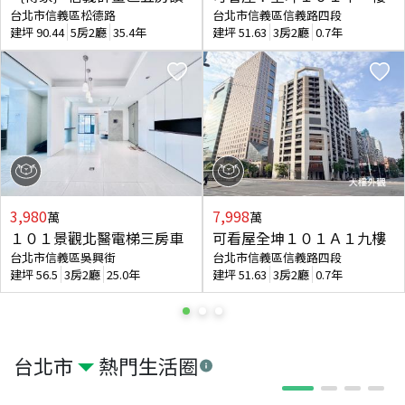
台北市信義區松德路
台北市信義區信義路四段
建坪
90.44
5房2廳
35.4年
建坪
51.63
3房2廳
0.7年
3,980
7,998
萬
萬
１０１景觀北醫電梯三房車
可看屋全坤１０１Ａ１九樓
台北市信義區吳興街
台北市信義區信義路四段
建坪
56.5
3房2廳
25.0年
建坪
51.63
3房2廳
0.7年
台北市
熱門生活圈