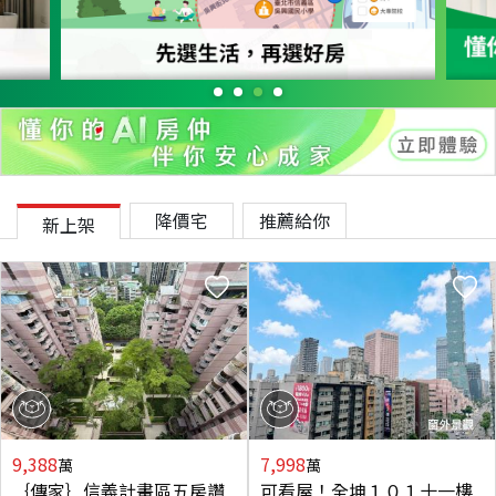
降價宅
推薦給你
新上架
9,388
7,998
萬
萬
｛傳家｝信義計畫區五房讚
可看屋！全坤１０１十一樓