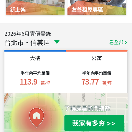
新上架
友善租屋專區
2026
年
6
月實價登錄
台北市
・
信義區
看全部
大樓
公寓
半年內平均單價
半年內平均單價
113.9
73.77
萬/坪
萬/坪