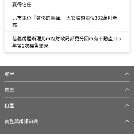
贏得信任
北市車位『奢侈的幸福』 大安坡道車位332萬創新
高
信義房屋辦理北市府財政局都更分回市有不動產115
年第2次標售結果
買屋
賣屋
租屋
實登與房訊知識