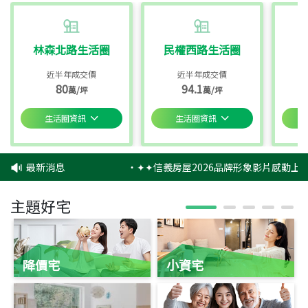
林森北路生活圈
民權西路生活圈
近半年成交價
近半年成交價
80
94.1
萬/坪
萬/坪
生活圈資訊
生活圈資訊
最新消息
‧
✦✦信義房屋2026品牌形象影片感動上映
主題好宅
降價宅
小資宅