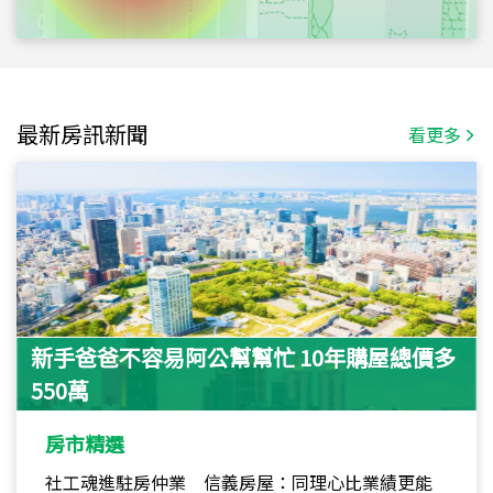
最新房訊新聞
看更多
新手爸爸不容易阿公幫幫忙 10年購屋總價多
550萬
房市精選
社工魂進駐房仲業 信義房屋：同理心比業績更能