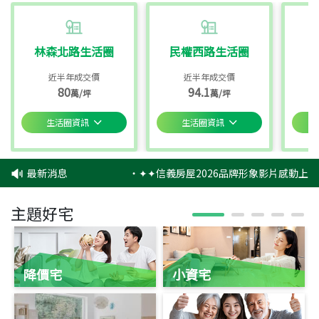
林森北路生活圈
民權西路生活圈
近半年成交價
近半年成交價
80
94.1
萬/坪
萬/坪
生活圈資訊
生活圈資訊
最新消息
‧
✦✦信義房屋2026品牌形象影片感動上映
主題好宅
降價宅
小資宅