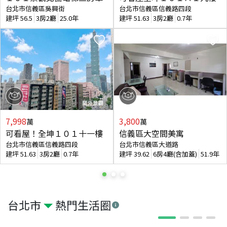
台北市信義區吳興街
台北市信義區信義路四段
建坪
56.5
3房2廳
25.0年
建坪
51.63
3房2廳
0.7年
7,998
3,800
萬
萬
可看屋！全坤１０１十一樓
信義區大空間美寓
台北市信義區信義路四段
台北市信義區大道路
建坪
51.63
3房2廳
0.7年
建坪
39.62
6房4廳(含加蓋)
51.9年
台北市
熱門生活圈