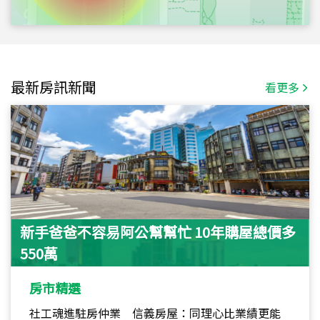
最新房訊新聞
看更多
新手爸爸不容易阿公幫幫忙 10年購屋總價多
550萬
房市精選
社工魂進駐房仲業 信義房屋：同理心比業績更能