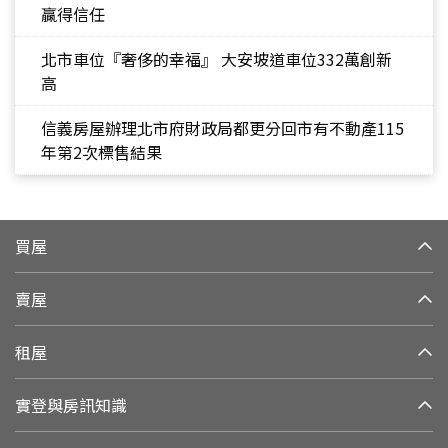
贏得信任
北市車位『奢侈的幸福』 大安坡道車位332萬創新
高
信義房屋辦理北市府財政局都更分回市有不動產115
年第2次標售結果
買屋
賣屋
租屋
實登與房訊知識