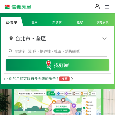
買屋
賣屋
新建案
租屋
信義居家
台北市
・
全區
找好屋
👉 你的月薪可以買多少錢的房子？
推薦