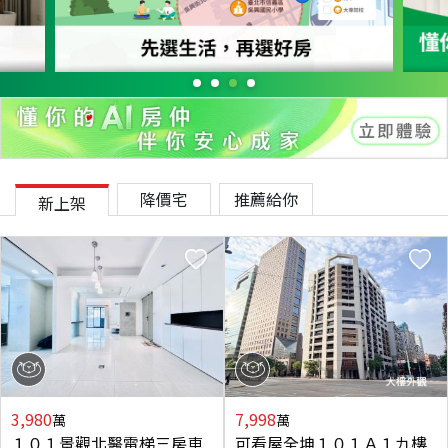
降價宅
推薦給你
新上架
3,980
7,998
萬
萬
１０１景觀北醫電梯三房車
可看屋全坤１０１Ａ１九樓