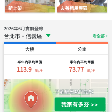
新上架
友善租屋專區
2026
年
6
月實價登錄
台北市
・
信義區
看全部
大樓
公寓
半年內平均單價
半年內平均單價
113.9
73.77
萬/坪
萬/坪