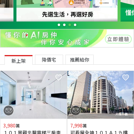
降價宅
推薦給你
新上架
3,980
7,998
萬
萬
１０１景觀北醫電梯三房車
可看屋全坤１０１Ａ１九樓