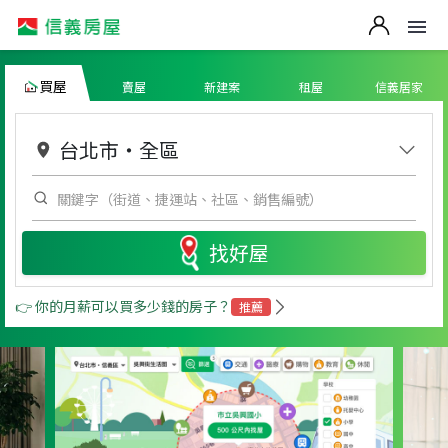
買屋
賣屋
新建案
租屋
信義居家
台北市
・
全區
找好屋
👉 你的月薪可以買多少錢的房子？
推薦