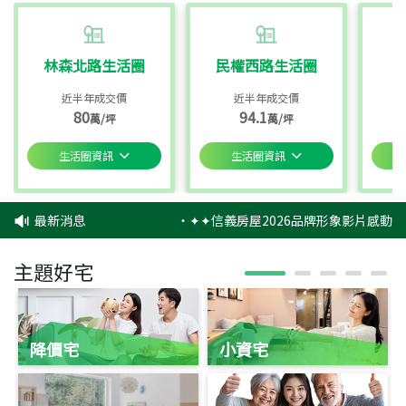
林森北路生活圈
民權西路生活圈
近半年成交價
近半年成交價
80
94.1
萬/坪
萬/坪
生活圈資訊
生活圈資訊
最新消息
‧
✦✦信義房屋2026品牌形象影片感動上
主題好宅
降價宅
小資宅