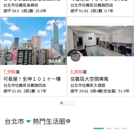
台北市信義區吳興街
台北市信義區信義路四段
建坪
56.5
3房2廳
25.0年
建坪
51.63
3房2廳
0.7年
7,998
3,800
萬
萬
可看屋！全坤１０１十一樓
信義區大空間美寓
台北市信義區信義路四段
台北市信義區大道路
建坪
51.63
3房2廳
0.7年
建坪
39.62
6房4廳(含加蓋)
51.9年
台北市
熱門生活圈