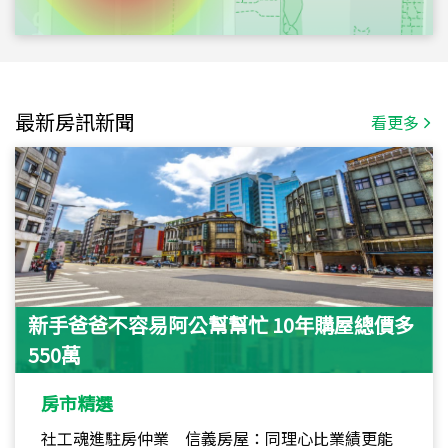
最新房訊新聞
看更多
新手爸爸不容易阿公幫幫忙 10年購屋總價多
550萬
房市精選
社工魂進駐房仲業 信義房屋：同理心比業績更能