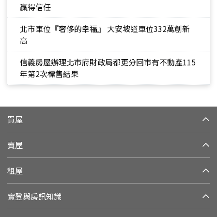
贏得信任
北市車位『奢侈的幸福』 大安坡道車位332萬創新
高
信義房屋辦理北市府財政局都更分回市有不動產115
年第2次標售結果
買屋
賣屋
租屋
實登與房訊知識