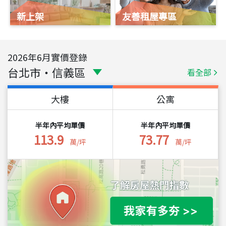
新上架
友善租屋專區
2026
年
6
月實價登錄
台北市
・
信義區
看全部
大樓
公寓
半年內平均單價
半年內平均單價
113.9
73.77
萬/坪
萬/坪