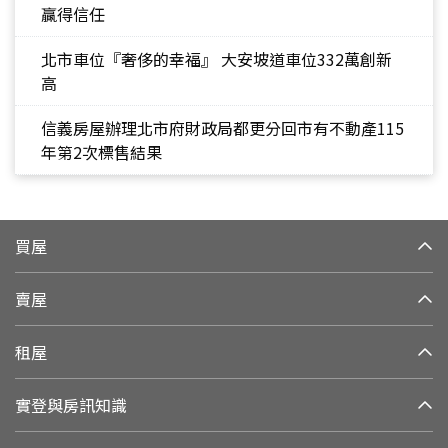
贏得信任
北市車位『奢侈的幸福』 大安坡道車位332萬創新
高
信義房屋辦理北市府財政局都更分回市有不動產115
年第2次標售結果
買屋
賣屋
租屋
實登與房訊知識