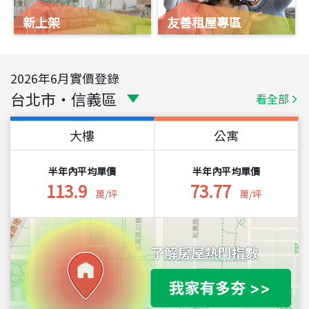
新上架
友善租屋專區
2026
年
6
月實價登錄
台北市
・
信義區
看全部
大樓
公寓
半年內平均單價
半年內平均單價
113.9
73.77
萬/坪
萬/坪