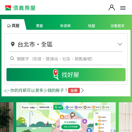
買屋
賣屋
新建案
租屋
信義居家
台北市
・
全區
找好屋
👉 你的月薪可以買多少錢的房子？
推薦