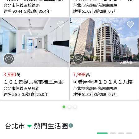
台北市信義區松德路
台北市信義區信義路四段
建坪
90.44
5房2廳
35.4年
建坪
51.63
3房2廳
0.7年
3,980
7,998
萬
萬
１０１景觀北醫電梯三房車
可看屋全坤１０１Ａ１九樓
台北市信義區吳興街
台北市信義區信義路四段
建坪
56.5
3房2廳
25.0年
建坪
51.63
3房2廳
0.7年
台北市
熱門生活圈