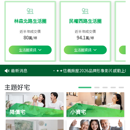
林森北路生活圈
民權西路生活圈
近半年成交價
近半年成交價
80
94.1
萬/坪
萬/坪
生活圈資訊
生活圈資訊
最新消息
‧
✦✦信義房屋2026品牌形象影片感動上映
主題好宅
降價宅
小資宅