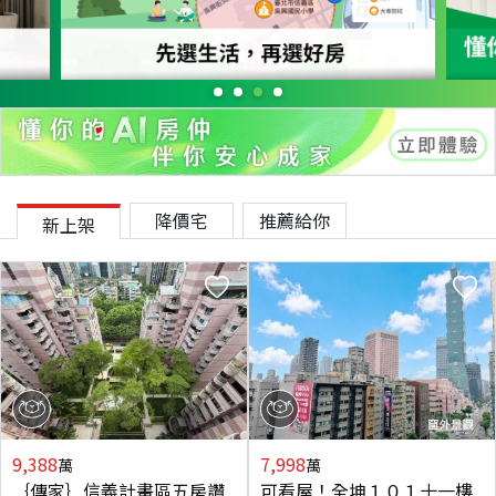
降價宅
推薦給你
新上架
9,388
7,998
萬
萬
｛傳家｝信義計畫區五房讚
可看屋！全坤１０１十一樓