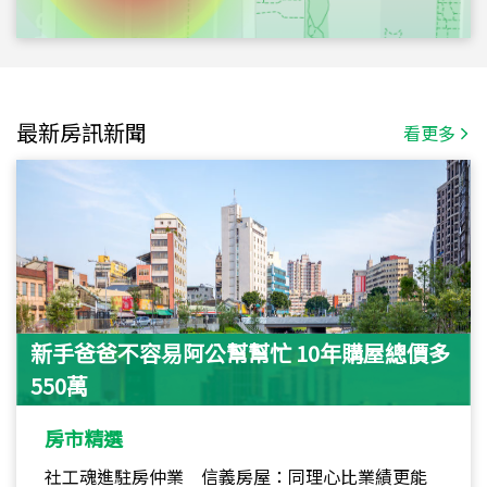
最新房訊新聞
看更多
新手爸爸不容易阿公幫幫忙 10年購屋總價多
550萬
房市精選
社工魂進駐房仲業 信義房屋：同理心比業績更能