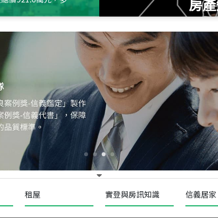
房產
115
年
07
月 成交
十泉十美
台北市北投區光明路
115
年
07
月 成交
四維天廈
新竹市新竹市四維路
115
年
07
月 成交
菁英典藏
新竹市新竹市慈祥路
租屋
實登與房訊知識
信義居家