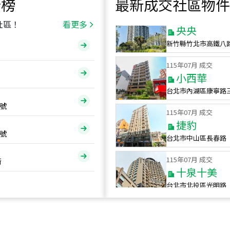
行榜
最新成交社區物件
115
年
07
月 成交
央央
社區！
看更多
新竹縣竹北市高鐵八
115
年
07
月 成交
小西華
台北市內湖區康寧路
115
年
07
月 成交
號
捷豹
台北市中山區長春路
號
115
年
07
月 成交
十泉十美
街
台北市北投區光明路
115
年
07
月 成交
四維天廈
新竹市新竹市四維路