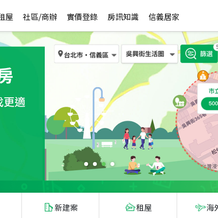
租屋
社區/商辦
實價登錄
房訊知識
信義居家
新建案
租屋
海