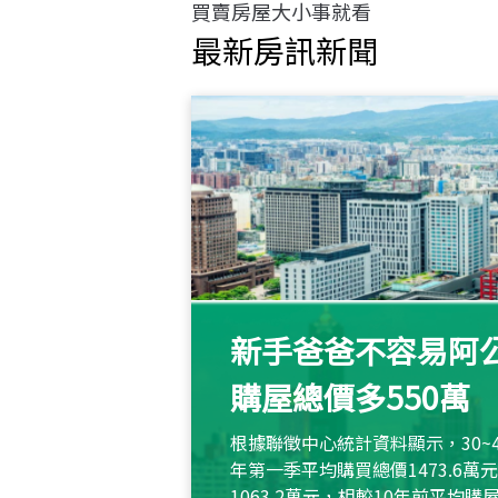
買賣房屋大小事就看
最新房訊新聞
新手爸爸不容易阿公
購屋總價多550萬
根據聯徵中心統計資料顯示，30~
年第一季平均購買總價1473.6
1063.2萬元，相較10年前平均購