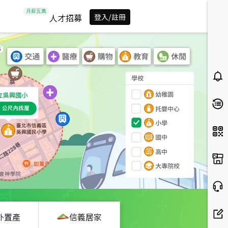
人才招募
登入/註冊
外置產
信義居家