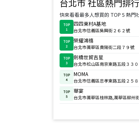
台北市
社區熱門排
快來看看最多人想買的 TOP 5 熱門
四四東村A基地
TOP
1
台北市信義區吳興街２６２號
榮耀鴻禧
TOP
2
台北市萬華區貴陽街二段７９號
劍橋世貿吉星
TOP
3
台北市松山區南京東路五段３３０
MOMA
TOP
4
台北市信義區忠孝東路五段２５８
華宴
TOP
5
台北市萬華區桂林路,萬華區柳州