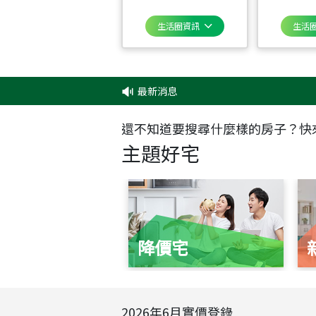
生活圈資訊
生活
最新消息
‧
還不知道要搜尋什麼樣的房子？快
主題好宅
降價宅
2026
年
6
月實價登錄