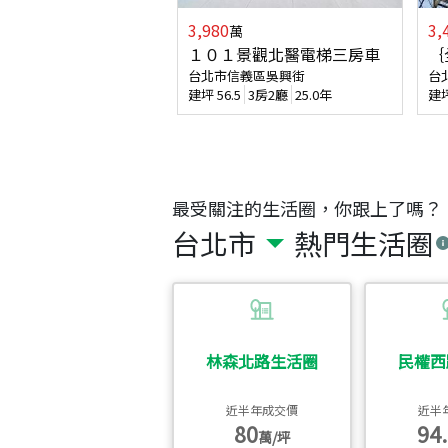
3,980
3,
萬
１０１景觀北醫電梯三房車
｛
台北市信義區吳興街
台
建坪
56.5
3房2廳
25.0年
建
最受關注的生活圈，你跟上了嗎？
台北市
熱門生活圈
林森北路生活圈
民權西
近半年成交價
近半
80
94.
萬/坪