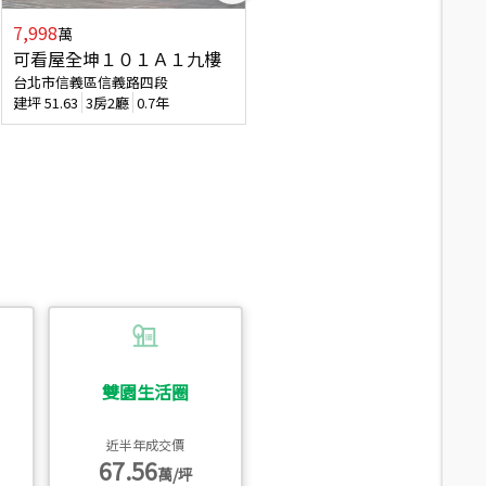
7,998
7,688
萬
萬
可看屋全坤１０１Ａ１九樓
專任全坤１０１邊間１３樓
台北市信義區信義路四段
台北市信義區信義路四段
建坪
51.63
3房2廳
0.7年
建坪
53
2廳2衛
0.7年
雙園生活圈
近半年成交價
67.56
萬/坪