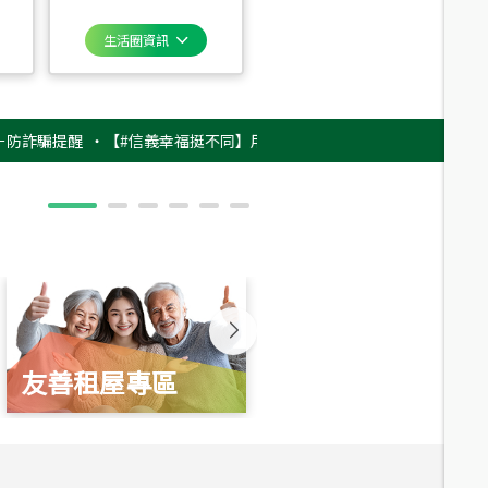
生活圈資訊
提醒
‧
【#信義幸福挺不同】用實力，讓升職免抽號碼牌！最新雇主品牌影片
友善租屋專區
新婚起家厝
總價