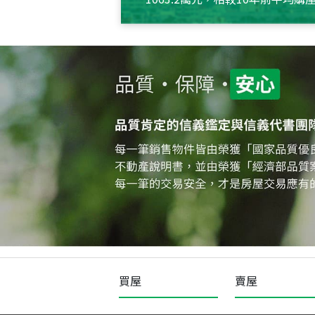
約550萬元，且貸款金額也多
買屋
賣屋