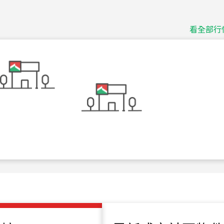
捷豹
台北市中山區長春路
看全部行
115
年
07
月 成交
十泉十美
台北市北投區光明路
115
年
07
月 成交
四維天廈
新竹市新竹市四維路
115
年
07
月 成交
菁英典藏
新竹市新竹市慈祥路
115
年
07
月 成交
長隄
新北市永和區環河西