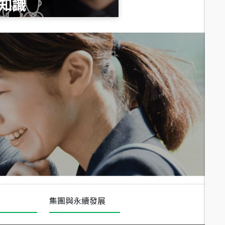
知識
總價
1,020
萬
總價
490
萬
總價
1,808
萬
集團與永續發展