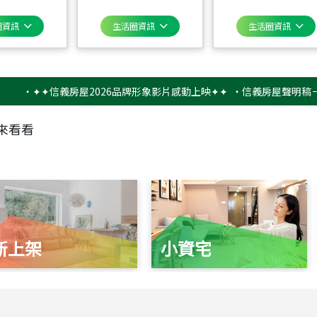
圈資訊
生活圈資訊
生活圈資訊
✦✦信義房屋2026品牌形象影片感動上映✦✦
‧
信義房屋聲明稿－防詐騙
來看看
新上架
小資宅
115
年
07
月 成交