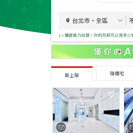
台北市
・
全區
👉 購屋能力試算，你的月薪可以買多少
降價宅
新上架