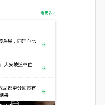
總價
1,808
萬
看更多
總價
530
萬
路二段
義房屋：同理心比
總價
5,800
萬
路
』 大安坡道車位
總價
1,938
萬
三段
政局都更分回市有
總價
售結果
1,350
萬