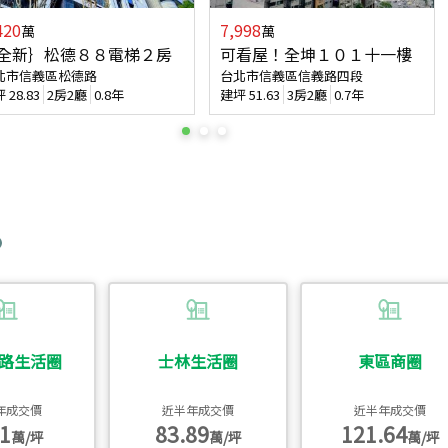
420
7,998
萬
萬
全新｝松德８８電梯２房
可看屋！全坤１０１十一樓
北市信義區松德路
台北市信義區信義路四段
坪
28.83
2房2廳
0.8年
建坪
51.63
3房2廳
0.7年
路生活圈
士林生活圈
東區商圈
年成交價
近半年成交價
近半年成交價
1
83.89
121.64
萬/坪
萬/坪
萬/坪