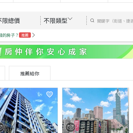
不限總價
不限類型
錢的房子？
推薦
推薦給你