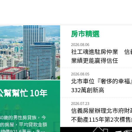
115
年
07
月 成交
菁英典藏
新竹市新竹市慈祥路
房市精選
115
年
07
月 成交
長隄
2026.08.06
新北市永和區環河西
社工魂進駐房仲業 信
業績更能贏得信任
115
年
07
月 成交
央央
2026.08.05
新竹縣竹北市高鐵八
北市車位『奢侈的幸福
115
年
07
月 成交
332萬創新高
幫幫忙 10年
小西華
台北市內湖區康寧路
2026.07.23
信義房屋辦理北市府財
115
年
07
月 成交
40歲的男性房貸族，今
不動產115年第2次標
捷豹
萬元的房屋，平均貸款金額
台北市中山區長春路
屋總價921.6萬元，多出