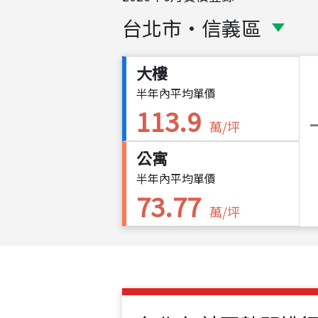
台北市
・
信義區
大樓
半年內平均單價
113.9
萬/坪
公寓
半年內平均單價
73.77
萬/坪