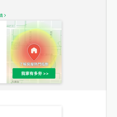
1,350
萬
情
總價
1,020
萬
總價
490
萬
總價
1,808
萬
總價
530
萬
路二段