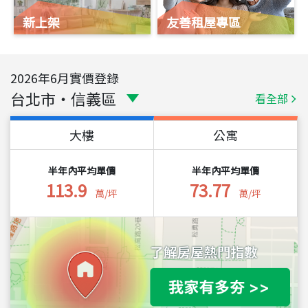
新上架
友善租屋專區
2026
年
6
月實價登錄
台北市
・
信義區
看全部
大樓
公寓
半年內平均單價
半年內平均單價
113.9
73.77
萬/坪
萬/坪