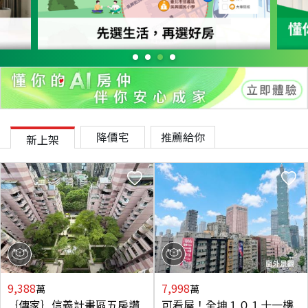
降價宅
推薦給你
新上架
9,388
7,998
萬
萬
｛傳家｝信義計畫區五房讚
可看屋！全坤１０１十一樓