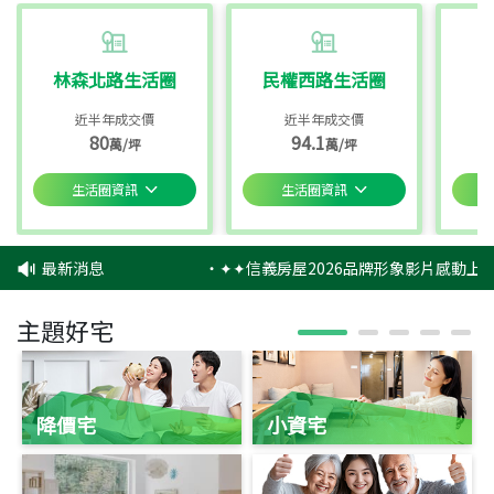
林森北路生活圈
民權西路生活圈
近半年成交價
近半年成交價
80
94.1
萬/坪
萬/坪
生活圈資訊
生活圈資訊
最新消息
‧
✦✦信義房屋2026品牌形象影片感動上映
主題好宅
降價宅
小資宅