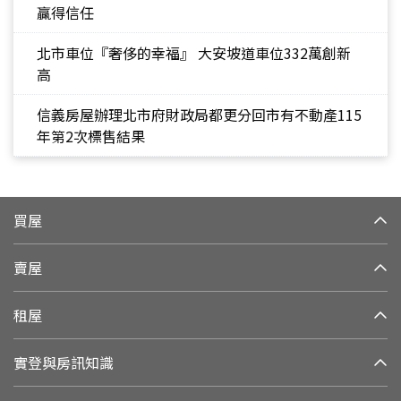
贏得信任
北市車位『奢侈的幸福』 大安坡道車位332萬創新
高
信義房屋辦理北市府財政局都更分回市有不動產115
年第2次標售結果
買屋
賣屋
租屋
實登與房訊知識