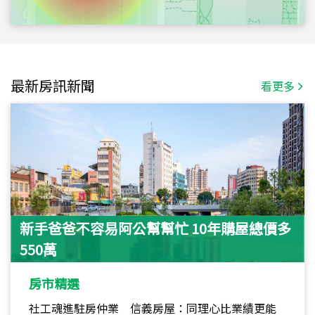
最新房訊新聞
看更多
新手爸爸不容易阿公幫幫忙 10年購屋總價多
550萬
房市精選
社工魂進駐房仲業 信義房屋：同理心比業績更能