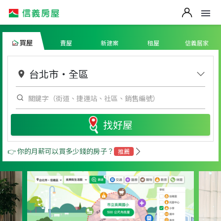
買屋
賣屋
新建案
租屋
信義居家
台北市
・
全區
找好屋
👉 你的月薪可以買多少錢的房子？
推薦