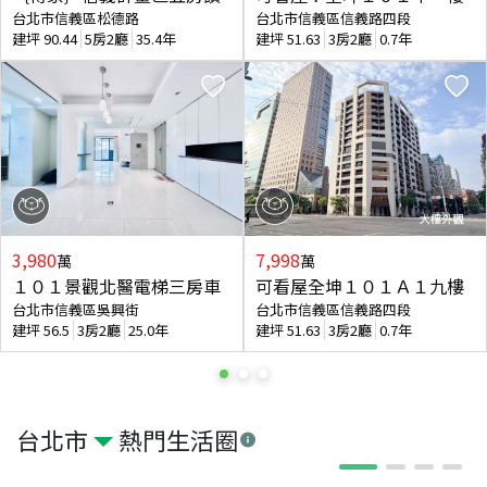
台北市信義區松德路
台北市信義區信義路四段
建坪
90.44
5房2廳
35.4年
建坪
51.63
3房2廳
0.7年
3,980
7,998
萬
萬
１０１景觀北醫電梯三房車
可看屋全坤１０１Ａ１九樓
台北市信義區吳興街
台北市信義區信義路四段
建坪
56.5
3房2廳
25.0年
建坪
51.63
3房2廳
0.7年
台北市
熱門生活圈