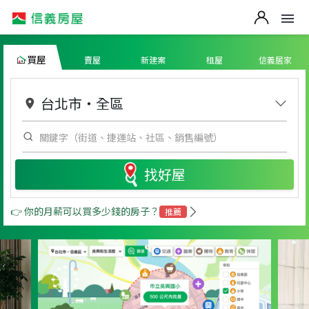
買屋
賣屋
新建案
租屋
信義居家
台北市
・
全區
找好屋
👉 你的月薪可以買多少錢的房子？
推薦