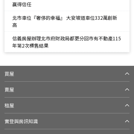
贏得信任
北市車位『奢侈的幸福』 大安坡道車位332萬創新
高
信義房屋辦理北市府財政局都更分回市有不動產115
年第2次標售結果
買屋
賣屋
租屋
實登與房訊知識