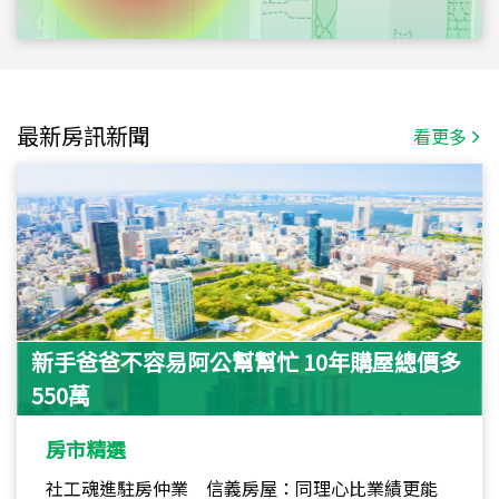
最新房訊新聞
看更多
新手爸爸不容易阿公幫幫忙 10年購屋總價多
550萬
房市精選
社工魂進駐房仲業 信義房屋：同理心比業績更能