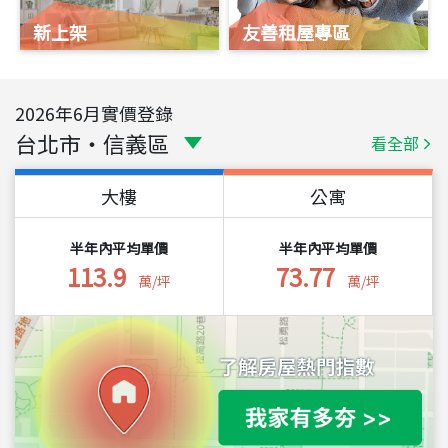
新上架
友善租屋專區
2026
年
6
月實價登錄
台北市
・
信義區
看全部
大樓
公寓
半年內平均單價
半年內平均單價
113.9
73.77
萬/坪
萬/坪