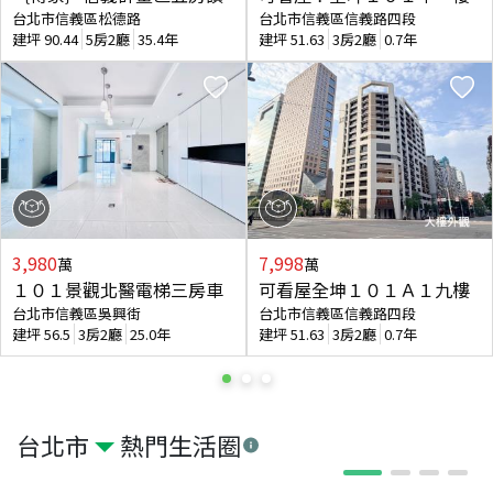
台北市信義區松德路
台北市信義區信義路四段
建坪
90.44
5房2廳
35.4年
建坪
51.63
3房2廳
0.7年
3,980
7,998
萬
萬
１０１景觀北醫電梯三房車
可看屋全坤１０１Ａ１九樓
台北市信義區吳興街
台北市信義區信義路四段
建坪
56.5
3房2廳
25.0年
建坪
51.63
3房2廳
0.7年
台北市
熱門生活圈