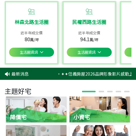
林森北路生活圈
民權西路生活圈
近半年成交價
近半年成交價
80
94.1
萬/坪
萬/坪
生活圈資訊
生活圈資訊
最新消息
‧
✦✦信義房屋2026品牌形象影片感動上映
主題好宅
降價宅
小資宅