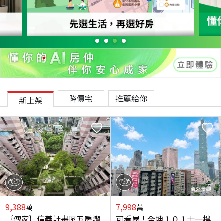
降價宅
推薦給你
新上架
9,388
7,998
萬
萬
｛傳家｝信義計畫區五房讚
可看屋！全坤１０１十一樓