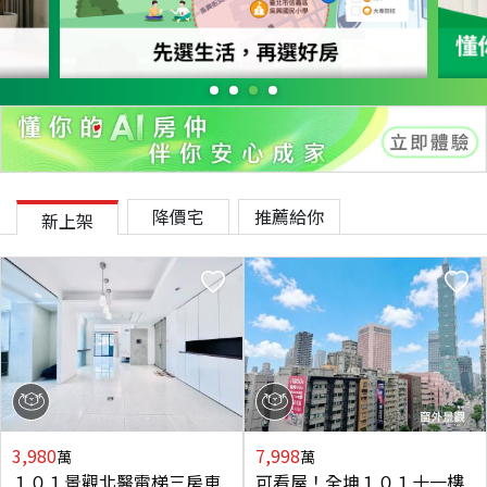
降價宅
推薦給你
新上架
3,980
7,998
萬
萬
１０１景觀北醫電梯三房車
可看屋！全坤１０１十一樓