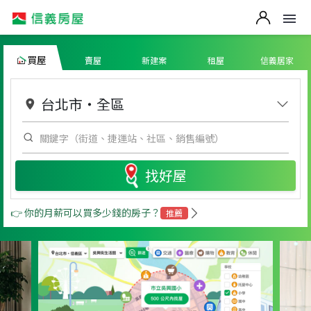
買屋
賣屋
新建案
租屋
信義居家
台北市
・
全區
找好屋
👉 你的月薪可以買多少錢的房子？
推薦