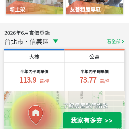
新上架
友善租屋專區
2026
年
6
月實價登錄
台北市
・
信義區
看全部
大樓
公寓
半年內平均單價
半年內平均單價
113.9
73.77
萬/坪
萬/坪