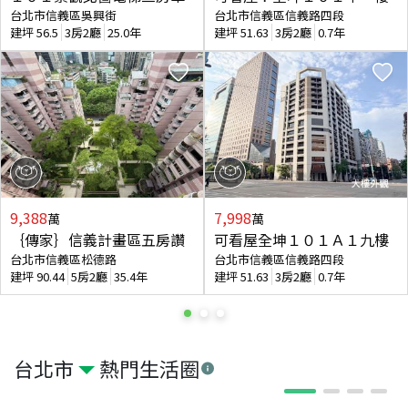
台北市信義區吳興街
台北市信義區信義路四段
建坪
56.5
3房2廳
25.0年
建坪
51.63
3房2廳
0.7年
9,388
7,998
萬
萬
｛傳家｝信義計畫區五房讚
可看屋全坤１０１Ａ１九樓
台北市信義區松德路
台北市信義區信義路四段
建坪
90.44
5房2廳
35.4年
建坪
51.63
3房2廳
0.7年
台北市
熱門生活圈