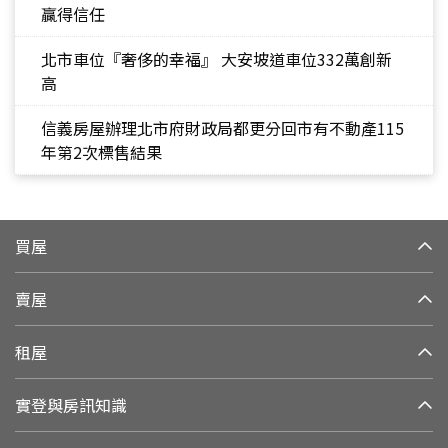
贏得信任
北市車位『奢侈的幸福』 大安坡道車位332萬創新
高
信義房屋辦理北市府財政局都更分回市有不動產115
年第2次標售結果
買屋
賣屋
租屋
實登與房訊知識