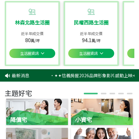
林森北路生活圈
民權西路生活圈
近半年成交價
近半年成交價
80
94.1
萬/坪
萬/坪
生活圈資訊
生活圈資訊
最新消息
‧
✦✦信義房屋2026品牌形象影片感動上映✦✦
主題好宅
降價宅
小資宅