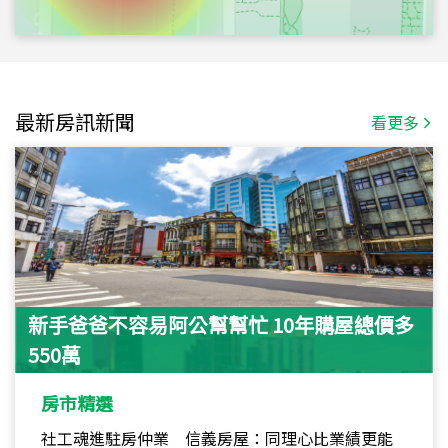
最新房訊新聞
看更多
新手爸爸不容易阿公幫幫忙 10年購屋總價多
550萬
房市精選
社工魂進駐房仲業 信義房屋：同理心比業績更能