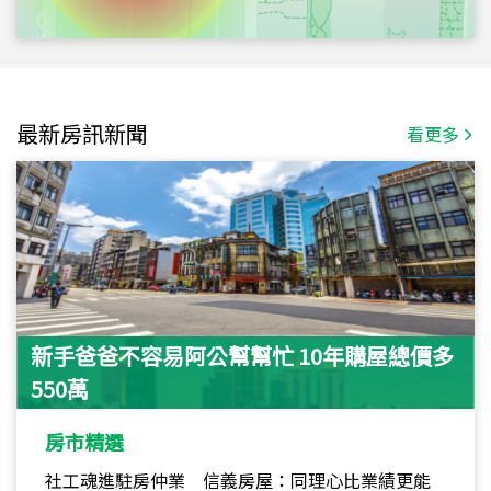
最新房訊新聞
看更多
新手爸爸不容易阿公幫幫忙 10年購屋總價多
550萬
房市精選
社工魂進駐房仲業 信義房屋：同理心比業績更能