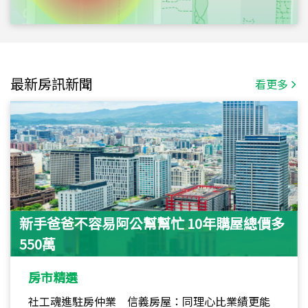
最新房訊新聞
看更多
新手爸爸不容易阿公幫幫忙 10年購屋總價多
550萬
房市精選
社工魂進駐房仲業 信義房屋：同理心比業績更能