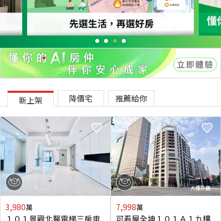
降價宅
推薦給你
新上架
3,980
7,998
萬
萬
１０１景觀北醫電梯三房車
可看屋全坤１０１Ａ１九樓