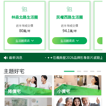
林森北路生活圈
民權西路生活圈
近半年成交價
近半年成交價
80
94.1
萬/坪
萬/坪
生活圈資訊
生活圈資訊
最新消息
‧
✦✦信義房屋2026品牌形象影片感動上映
主題好宅
降價宅
小資宅