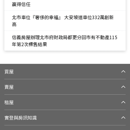
贏得信任
北市車位『奢侈的幸福』 大安坡道車位332萬創新
高
信義房屋辦理北市府財政局都更分回市有不動產115
年第2次標售結果
買屋
賣屋
租屋
實登與房訊知識