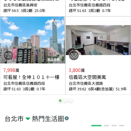
台北市信義區吳興街
台北市信義區信義路四段
建坪
56.5
3房2廳
25.0年
建坪
51.63
3房2廳
0.7年
7,998
3,800
萬
萬
可看屋！全坤１０１十一樓
信義區大空間美寓
台北市信義區信義路四段
台北市信義區大道路
建坪
51.63
3房2廳
0.7年
建坪
39.62
6房4廳(含加蓋)
51.9年
台北市
熱門生活圈