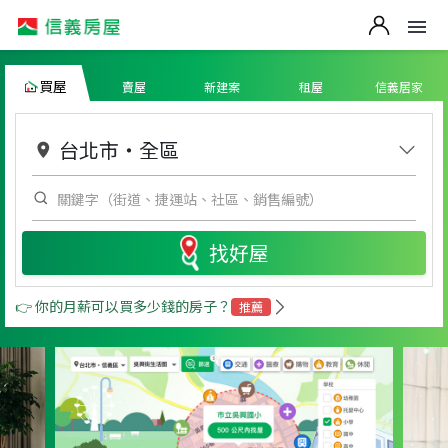
買屋
賣屋
新建案
租屋
信義居家
台北市
・
全區
找好屋
👉 你的月薪可以買多少錢的房子？
推薦