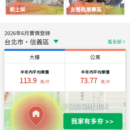
新上架
友善租屋專區
2026
年
6
月實價登錄
台北市
・
信義區
看全部
大樓
公寓
半年內平均單價
半年內平均單價
113.9
73.77
萬/坪
萬/坪