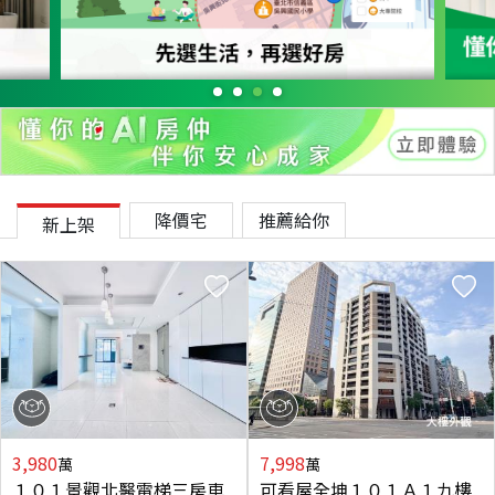
降價宅
推薦給你
新上架
3,980
7,998
萬
萬
１０１景觀北醫電梯三房車
可看屋全坤１０１Ａ１九樓