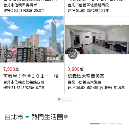
台北市信義區吳興街
台北市信義區信義路四段
建坪
56.5
3房2廳
25.0年
建坪
51.63
3房2廳
0.7年
7,998
3,800
萬
萬
可看屋！全坤１０１十一樓
信義區大空間美寓
台北市信義區信義路四段
台北市信義區大道路
建坪
51.63
3房2廳
0.7年
建坪
39.62
6房4廳(含加蓋)
51.9年
台北市
熱門生活圈