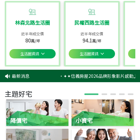
林森北路生活圈
民權西路生活圈
近半年成交價
近半年成交價
80
94.1
萬/坪
萬/坪
生活圈資訊
生活圈資訊
最新消息
‧
✦✦信義房屋2026品牌形象影片感動上映
主題好宅
降價宅
小資宅