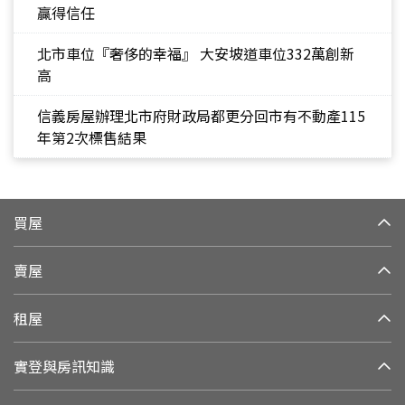
贏得信任
北市車位『奢侈的幸福』 大安坡道車位332萬創新
高
信義房屋辦理北市府財政局都更分回市有不動產115
年第2次標售結果
買屋
賣屋
租屋
實登與房訊知識