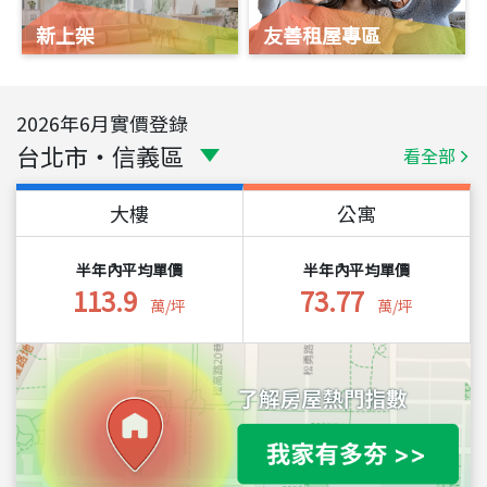
新上架
友善租屋專區
2026
年
6
月實價登錄
台北市
・
信義區
看全部
大樓
公寓
半年內平均單價
半年內平均單價
113.9
73.77
萬/坪
萬/坪