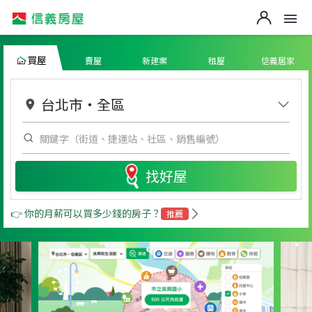
買屋
賣屋
新建案
租屋
信義居家
台北市
・
全區
找好屋
👉 你的月薪可以買多少錢的房子？
推薦