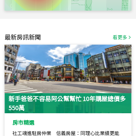
最新房訊新聞
看更多
新手爸爸不容易阿公幫幫忙 10年購屋總價多
550萬
房市精選
社工魂進駐房仲業 信義房屋：同理心比業績更能