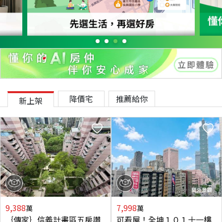
降價宅
推薦給你
新上架
9,388
7,998
萬
萬
｛傳家｝信義計畫區五房讚
可看屋！全坤１０１十一樓