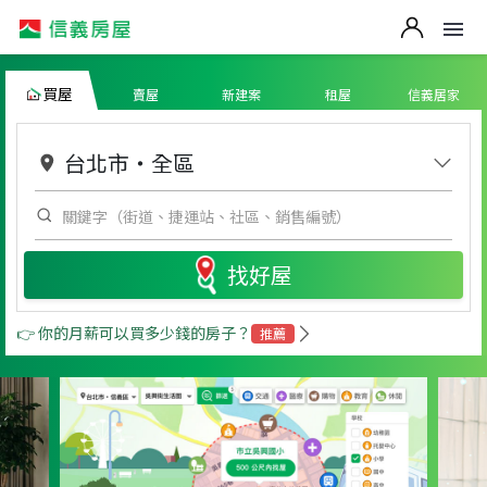
買屋
賣屋
新建案
租屋
信義居家
台北市
・
全區
找好屋
👉 你的月薪可以買多少錢的房子？
推薦