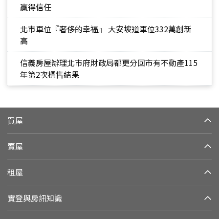
贏得信任
北市車位『奢侈的幸福』 大安坡道車位332萬創新
高
信義房屋辦理北市府財政局都更分回市有不動產115
年第2次標售結果
買屋
賣屋
租屋
實登與房訊知識