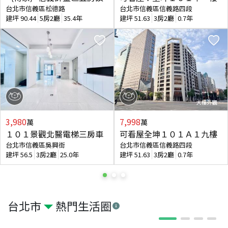
台北市信義區松德路
台北市信義區信義路四段
建坪
90.44
5房2廳
35.4年
建坪
51.63
3房2廳
0.7年
3,980
7,998
萬
萬
１０１景觀北醫電梯三房車
可看屋全坤１０１Ａ１九樓
台北市信義區吳興街
台北市信義區信義路四段
建坪
56.5
3房2廳
25.0年
建坪
51.63
3房2廳
0.7年
台北市
熱門生活圈