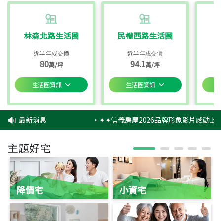
林森北路生活圈
民權西路生活圈
近半年成交價
近半年成交價
80
94.1
萬/坪
萬/坪
生活圈資訊
生活圈資訊
最新消息
‧
✦✦信義房屋2026品牌形象影片感動上映
主題好宅
降價宅
小資宅