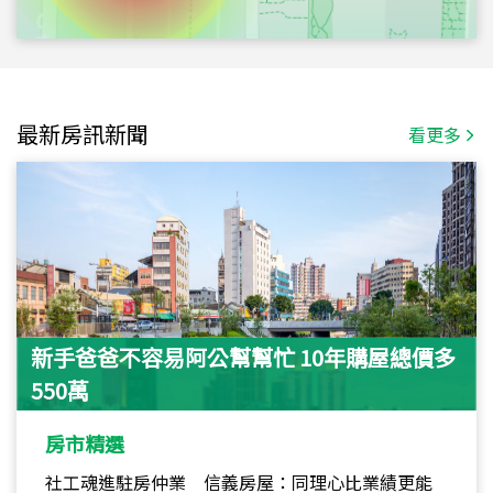
最新房訊新聞
看更多
新手爸爸不容易阿公幫幫忙 10年購屋總價多
550萬
房市精選
社工魂進駐房仲業 信義房屋：同理心比業績更能