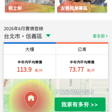
新上架
友善租屋專區
2026
年
6
月實價登錄
台北市
・
信義區
看全部
大樓
公寓
半年內平均單價
半年內平均單價
113.9
73.77
萬/坪
萬/坪