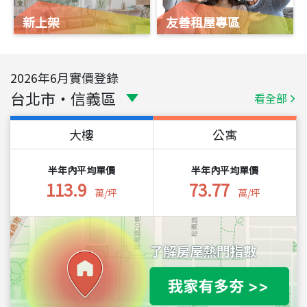
新上架
友善租屋專區
2026
年
6
月實價登錄
台北市
・
信義區
看全部
大樓
公寓
半年內平均單價
半年內平均單價
113.9
73.77
萬/坪
萬/坪