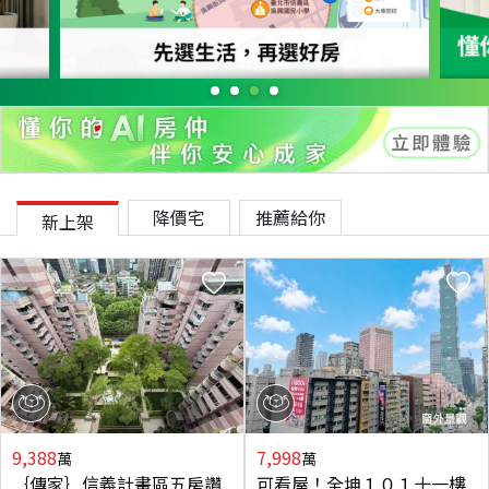
降價宅
推薦給你
新上架
9,388
7,998
萬
萬
｛傳家｝信義計畫區五房讚
可看屋！全坤１０１十一樓