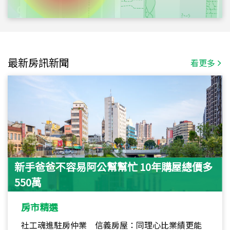
最新房訊新聞
看更多
新手爸爸不容易阿公幫幫忙 10年購屋總價多
550萬
房市精選
社工魂進駐房仲業 信義房屋：同理心比業績更能