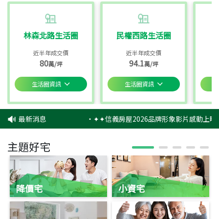
林森北路生活圈
民權西路生活圈
近半年成交價
近半年成交價
80
94.1
萬/坪
萬/坪
生活圈資訊
生活圈資訊
最新消息
‧
✦✦信義房屋2026品牌形象影片感動上映
主題好宅
降價宅
小資宅