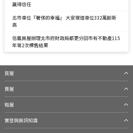
贏得信任
北市車位『奢侈的幸福』 大安坡道車位332萬創新
高
信義房屋辦理北市府財政局都更分回市有不動產115
年第2次標售結果
買屋
賣屋
租屋
實登與房訊知識