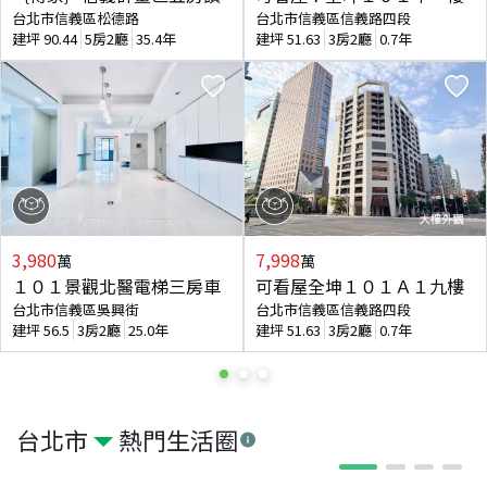
台北市信義區松德路
台北市信義區信義路四段
建坪
90.44
5房2廳
35.4年
建坪
51.63
3房2廳
0.7年
3,980
7,998
萬
萬
１０１景觀北醫電梯三房車
可看屋全坤１０１Ａ１九樓
台北市信義區吳興街
台北市信義區信義路四段
建坪
56.5
3房2廳
25.0年
建坪
51.63
3房2廳
0.7年
台北市
熱門生活圈