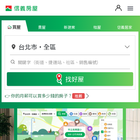
買屋
賣屋
新建案
租屋
信義居家
台北市
・
全區
找好屋
👉 你的月薪可以買多少錢的房子？
推薦