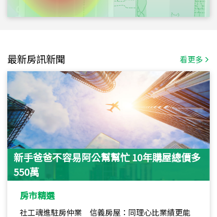
最新房訊新聞
看更多
新手爸爸不容易阿公幫幫忙 10年購屋總價多
550萬
房市精選
社工魂進駐房仲業 信義房屋：同理心比業績更能