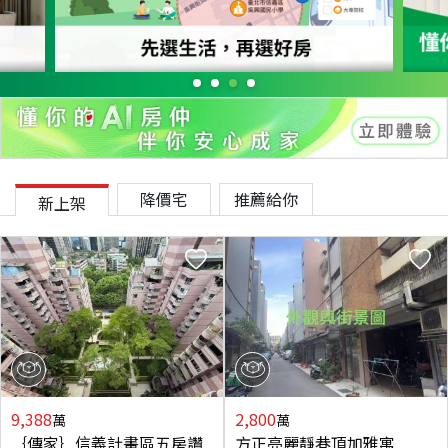
降價宅
推薦給你
新上架
9,388
2,800
萬
萬
｛傳家｝信義計畫區五房讚
方正亮麗靜巷頂加雅寓