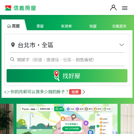
買屋
賣屋
新建案
租屋
信義居家
台北市
・
全區
找好屋
👉 你的月薪可以買多少錢的房子？
推薦