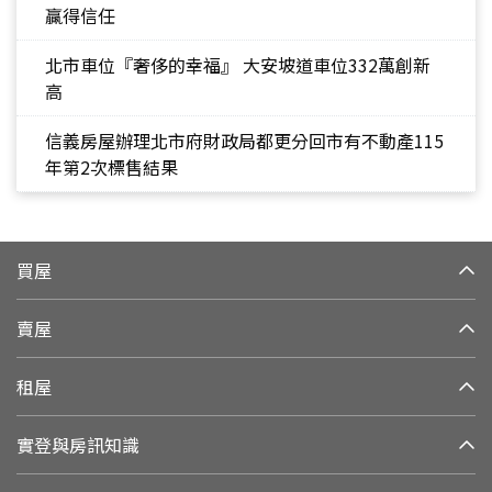
贏得信任
北市車位『奢侈的幸福』 大安坡道車位332萬創新
高
信義房屋辦理北市府財政局都更分回市有不動產115
年第2次標售結果
買屋
賣屋
租屋
實登與房訊知識