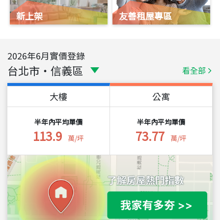
新上架
友善租屋專區
2026
年
6
月實價登錄
台北市
・
信義區
看全部
大樓
公寓
半年內平均單價
半年內平均單價
113.9
73.77
萬/坪
萬/坪