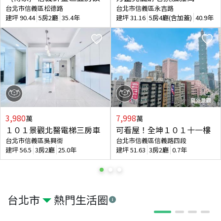
台北市信義區松德路
台北市信義區永吉路
建坪
90.44
5房2廳
35.4年
建坪
31.16
5房4廳(含加蓋)
40.9年
3,980
7,998
萬
萬
１０１景觀北醫電梯三房車
可看屋！全坤１０１十一樓
台北市信義區吳興街
台北市信義區信義路四段
建坪
56.5
3房2廳
25.0年
建坪
51.63
3房2廳
0.7年
台北市
熱門生活圈