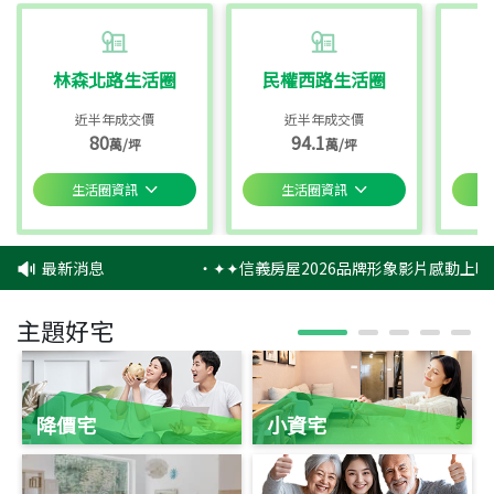
林森北路生活圈
民權西路生活圈
近半年成交價
近半年成交價
80
94.1
萬/坪
萬/坪
生活圈資訊
生活圈資訊
最新消息
‧
✦✦信義房屋2026品牌形象影片感動上映
主題好宅
降價宅
小資宅