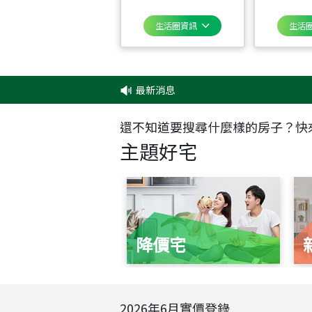
生活圈資訊
生活
最新消息
‧
還不知道要搜尋什麼樣的房子？快
主題好宅
降價宅
2026
年
6
月實價登錄