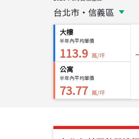
台北市
・
信義區
大樓
半年內平均單價
113.9
萬/坪
公寓
半年內平均單價
73.77
萬/坪