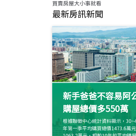
買賣房屋大小事就看
最新房訊新聞
新手爸爸不容易阿公
購屋總價多550萬
根據聯徵中心統計資料顯示，30~
年第一季平均購買總價1473.6
1063.2萬元，相較10年前平均購