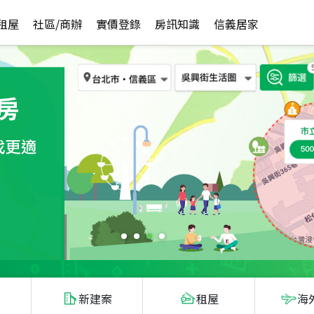
租屋
社區/商辦
實價登錄
房訊知識
信義居家
新建案
租屋
海