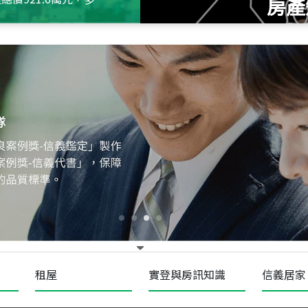
房產
115
年
07
月 成交
十泉十美
台北市北投區光明路
115
年
07
月 成交
四維天廈
新竹市新竹市四維路
115
年
07
月 成交
菁英典藏
新竹市新竹市慈祥路
租屋
實登與房訊知識
信義居家