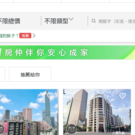
不限總價
不限類型
錢的房子？
推薦
推薦給你