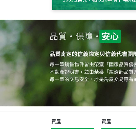
約550萬元，且貸款金額也多
買屋
賣屋