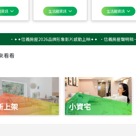
圈資訊
生活圈資訊
生活圈資訊
✦✦信義房屋2026品牌形象影片感動上映✦✦
‧
信義房屋聲明稿－防詐騙
來看看
新上架
小資宅