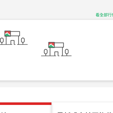
115
年
07
月 成交
捷豹
台北市中山區長春路
看全部行
115
年
07
月 成交
十泉十美
台北市北投區光明路
115
年
07
月 成交
四維天廈
新竹市新竹市四維路
115
年
07
月 成交
菁英典藏
新竹市新竹市慈祥路
115
年
07
月 成交
長隄
新北市永和區環河西