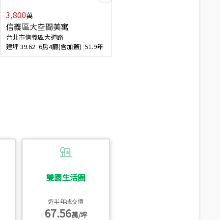
3,800
2,088
萬
萬
信義區大空間美寓
博愛精妝成家易
台北市信義區大道路
台北市信義區虎林街
建坪
39.62
6房4廳(含加蓋)
51.9年
建坪
20.47
3房2廳
56.4年
雙園生活圈
近半年成交價
67.56
萬/坪