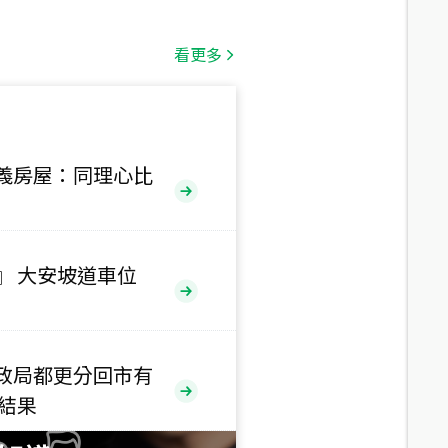
總價
1,808
萬
看更多
總價
530
萬
路二段
義房屋：同理心比
總價
5,800
萬
路
』 大安坡道車位
總價
1,938
萬
三段
政局都更分回市有
總價
售結果
1,350
萬