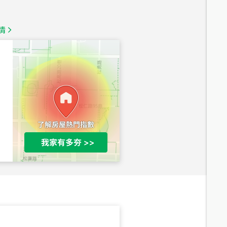
總價
1,350
萬
情
總價
1,020
萬
總價
490
萬
總價
1,808
萬
總價
530
萬
路二段