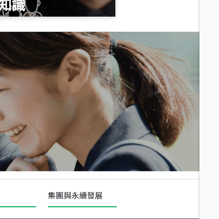
知識
總價
1,020
萬
總價
490
萬
總價
1,808
萬
集團與永續發展