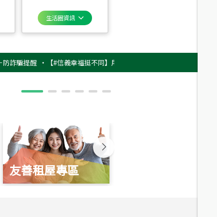
生活圈資訊
提醒
‧
【#信義幸福挺不同】用實力，讓升職免抽號碼牌！最新雇主品牌影片
友善租屋專區
新婚起家厝