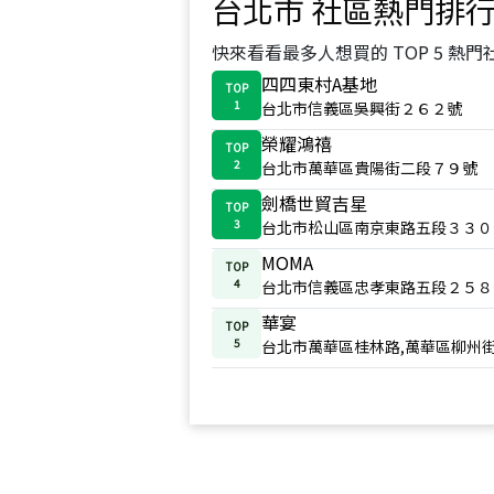
台北市
社區熱門排
快來看看最多人想買的 TOP 5 熱門
四四東村A基地
TOP
1
台北市信義區吳興街２６２號
榮耀鴻禧
TOP
2
台北市萬華區貴陽街二段７９號
劍橋世貿吉星
TOP
3
台北市松山區南京東路五段３３０
MOMA
TOP
4
台北市信義區忠孝東路五段２５８
華宴
TOP
5
台北市萬華區桂林路,萬華區柳州