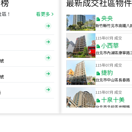
行榜
最新成交社區物件
115
年
07
月 成交
央央
社區！
看更多
新竹縣竹北市高鐵八
115
年
07
月 成交
小西華
台北市內湖區康寧路
115
年
07
月 成交
號
捷豹
台北市中山區長春路
號
115
年
07
月 成交
十泉十美
街
台北市北投區光明路
115
年
07
月 成交
四維天廈
新竹市新竹市四維路