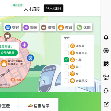
人才招募
登入/註冊
外置產
信義居家