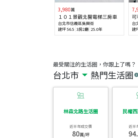
3,980
7,
萬
１０１景觀北醫電梯三房車
可
台北市信義區吳興街
台
建坪
56.5
3房2廳
25.0年
建
最受關注的生活圈，你跟上了嗎？
台北市
熱門生活圈
林森北路生活圈
民權西
近半年成交價
近半
80
94.
萬/坪