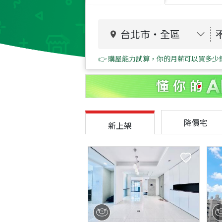
台北市
・
全區
👉 購屋能力試算，你的月薪可以買多少
降價宅
新上架