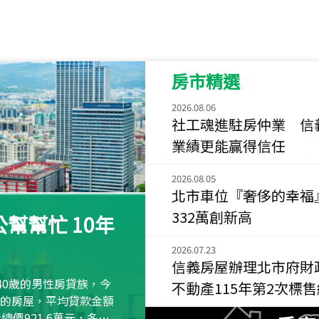
115
年
07
月 成交
菁英典藏
新竹市新竹市慈祥路
房市精選
115
年
07
月 成交
長隄
2026.08.06
新北市永和區環河西
社工魂進駐房仲業 信
業績更能贏得信任
115
年
07
月 成交
央央
2026.08.05
新竹縣竹北市高鐵八
北市車位『奢侈的幸福
332萬創新高
115
年
07
月 成交
幫幫忙 10年
小西華
2026.07.23
台北市內湖區康寧路
信義房屋辦理北市府財
115
年
07
月 成交
40歲的男性房貸族，今
不動產115年第2次標
捷豹
萬元的房屋，平均貸款金額
台北市中山區長春路
屋總價921.6萬元，多出