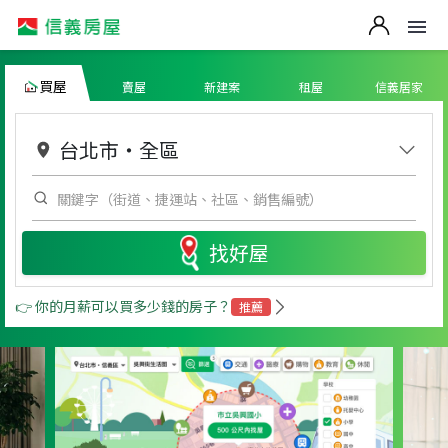
買屋
賣屋
新建案
租屋
信義居家
台北市
・
全區
找好屋
👉 你的月薪可以買多少錢的房子？
推薦