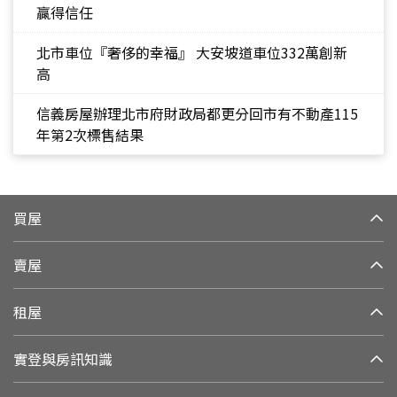
贏得信任
北市車位『奢侈的幸福』 大安坡道車位332萬創新
高
信義房屋辦理北市府財政局都更分回市有不動產115
年第2次標售結果
買屋
賣屋
租屋
實登與房訊知識