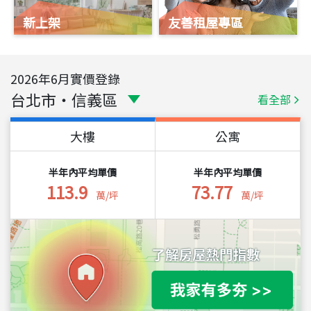
新上架
友善租屋專區
2026
年
6
月實價登錄
台北市
・
信義區
看全部
大樓
公寓
半年內平均單價
半年內平均單價
113.9
73.77
萬/坪
萬/坪