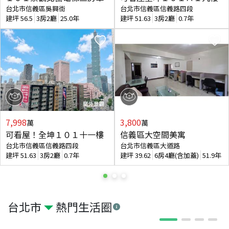
台北市信義區吳興街
台北市信義區信義路四段
建坪
56.5
3房2廳
25.0年
建坪
51.63
3房2廳
0.7年
7,998
3,800
萬
萬
可看屋！全坤１０１十一樓
信義區大空間美寓
台北市信義區信義路四段
台北市信義區大道路
建坪
51.63
3房2廳
0.7年
建坪
39.62
6房4廳(含加蓋)
51.9年
台北市
熱門生活圈