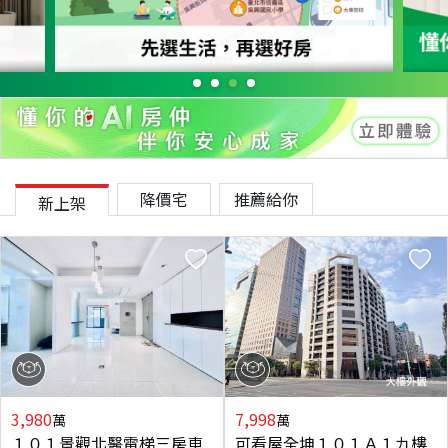
降價宅
推薦給你
新上架
3,980
7,998
萬
萬
１０１景觀北醫電梯三房車
可看屋全坤１０１Ａ１九樓