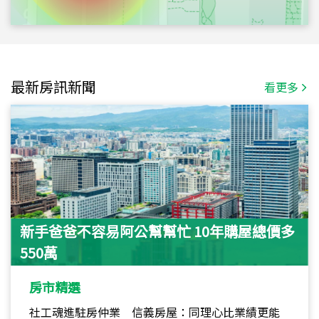
最新房訊新聞
看更多
新手爸爸不容易阿公幫幫忙 10年購屋總價多
550萬
房市精選
社工魂進駐房仲業 信義房屋：同理心比業績更能