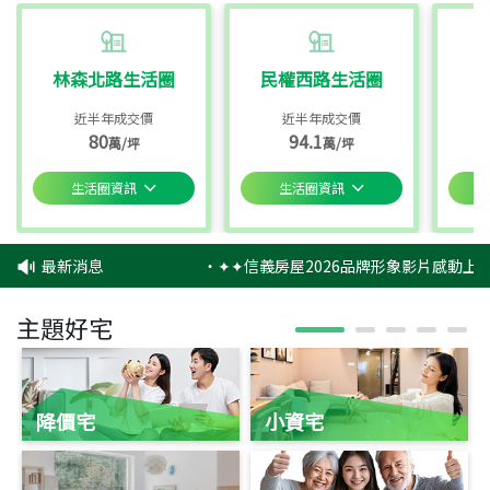
林森北路生活圈
民權西路生活圈
近半年成交價
近半年成交價
80
94.1
萬/坪
萬/坪
生活圈資訊
生活圈資訊
最新消息
‧
✦✦信義房屋2026品牌形象影片感動上映
主題好宅
降價宅
小資宅