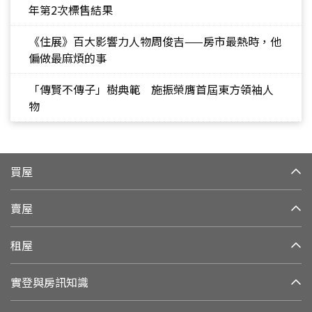
年第2次標售結果
《住展》百大影響力人物周俊吉——房市最熱時，他
偏做最麻煩的事
「傳賢不傳子」樹典範 施振榮膺首屆東方領袖人
物
買屋
賣屋
租屋
實登與房訊知識