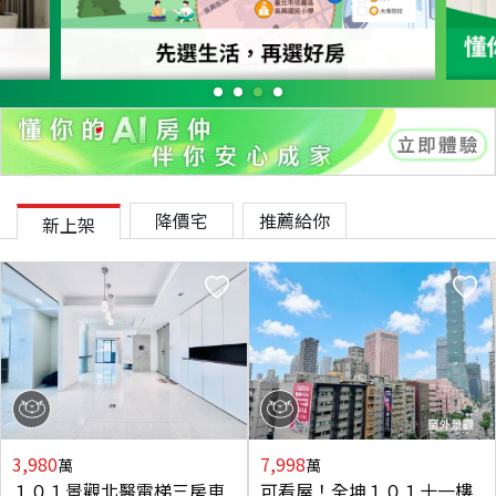
降價宅
推薦給你
新上架
3,980
7,998
萬
萬
１０１景觀北醫電梯三房車
可看屋！全坤１０１十一樓