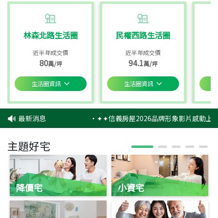
林森北路生活圈
民權西路生活圈
近半年成交價
近半年成交價
80
94.1
萬/坪
萬/坪
生活圈資訊
生活圈資訊
最新消息
‧
✦✦信義房屋2026品牌形象影片感動上映
主題好宅
降價宅
小資宅