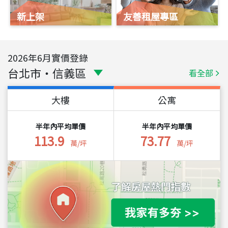
新上架
友善租屋專區
2026
年
6
月實價登錄
台北市
・
信義區
看全部
大樓
公寓
半年內平均單價
半年內平均單價
113.9
73.77
萬/坪
萬/坪