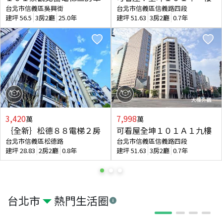
台北市信義區吳興街
台北市信義區信義路四段
建坪
56.5
3房2廳
25.0年
建坪
51.63
3房2廳
0.7年
3,420
7,998
萬
萬
｛全新｝松德８８電梯２房
可看屋全坤１０１Ａ１九樓
台北市信義區松德路
台北市信義區信義路四段
建坪
28.83
2房2廳
0.8年
建坪
51.63
3房2廳
0.7年
台北市
熱門生活圈