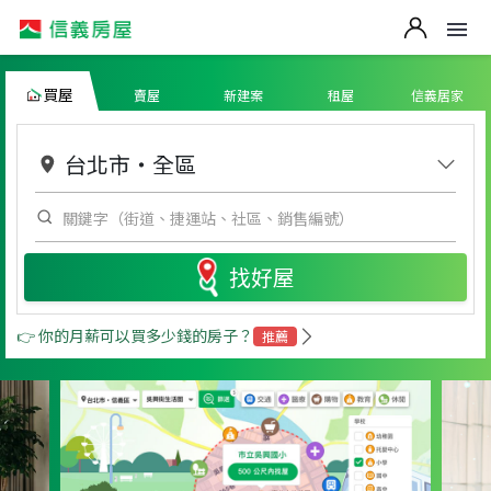
買屋
賣屋
新建案
租屋
信義居家
台北市
・
全區
找好屋
👉 你的月薪可以買多少錢的房子？
推薦