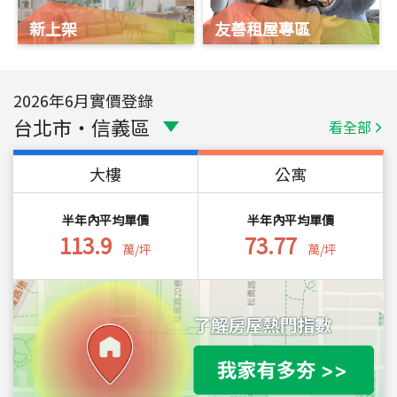
新上架
友善租屋專區
2026
年
6
月實價登錄
台北市
・
信義區
看全部
大樓
公寓
半年內平均單價
半年內平均單價
113.9
73.77
萬/坪
萬/坪