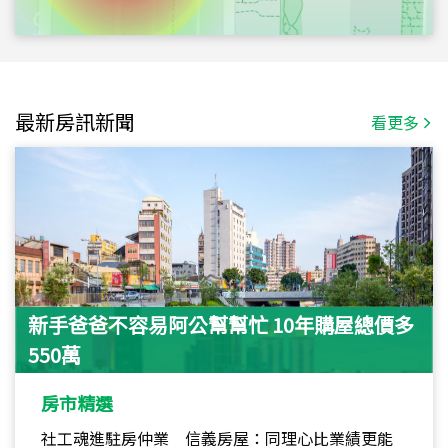
最新房訊新聞
看更多
新手爸爸不容易阿公幫幫忙 10年購屋總價多
550萬
房市精選
社工魂進駐房仲業 信義房屋：同理心比業績更能