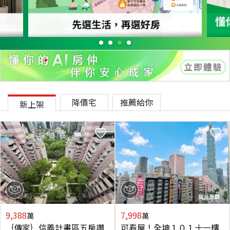
降價宅
推薦給你
新上架
9,388
7,998
萬
萬
｛傳家｝信義計畫區五房讚
可看屋！全坤１０１十一樓