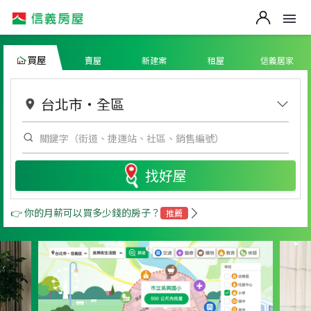
買屋
賣屋
新建案
租屋
信義居家
台北市
・
全區
找好屋
👉 你的月薪可以買多少錢的房子？
推薦