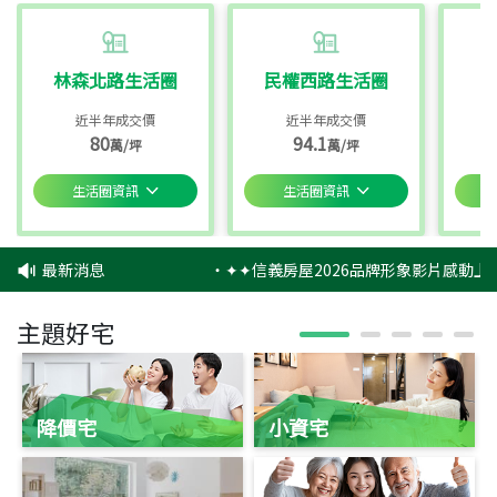
林森北路生活圈
民權西路生活圈
近半年成交價
近半年成交價
80
94.1
萬/坪
萬/坪
生活圈資訊
生活圈資訊
最新消息
‧
✦✦信義房屋2026品牌形象影片感動上映
主題好宅
降價宅
小資宅