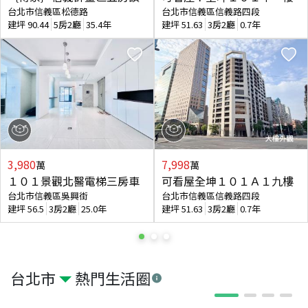
台北市信義區松德路
台北市信義區信義路四段
建坪
90.44
5房2廳
35.4年
建坪
51.63
3房2廳
0.7年
3,980
7,998
萬
萬
１０１景觀北醫電梯三房車
可看屋全坤１０１Ａ１九樓
台北市信義區吳興街
台北市信義區信義路四段
建坪
56.5
3房2廳
25.0年
建坪
51.63
3房2廳
0.7年
台北市
熱門生活圈