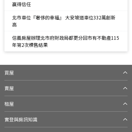
贏得信任
北市車位『奢侈的幸福』 大安坡道車位332萬創新
高
信義房屋辦理北市府財政局都更分回市有不動產115
年第2次標售結果
買屋
賣屋
租屋
實登與房訊知識