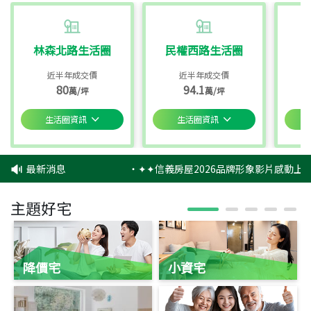
林森北路生活圈
民權西路生活圈
近半年成交價
近半年成交價
80
94.1
萬/坪
萬/坪
生活圈資訊
生活圈資訊
最新消息
‧
✦✦信義房屋2026品牌形象影片感動上映
主題好宅
降價宅
小資宅