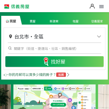
買屋
賣屋
新建案
租屋
信義居家
台北市
・
全區
找好屋
👉 你的月薪可以買多少錢的房子？
推薦