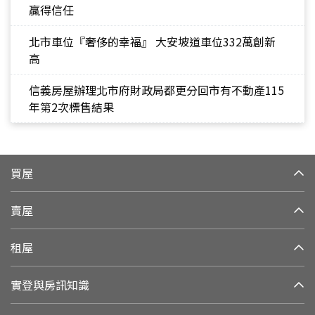
贏得信任
北市車位『奢侈的幸福』 大安坡道車位332萬創新
高
信義房屋辦理北市府財政局都更分回市有不動產115
年第2次標售結果
買屋
賣屋
租屋
實登與房訊知識