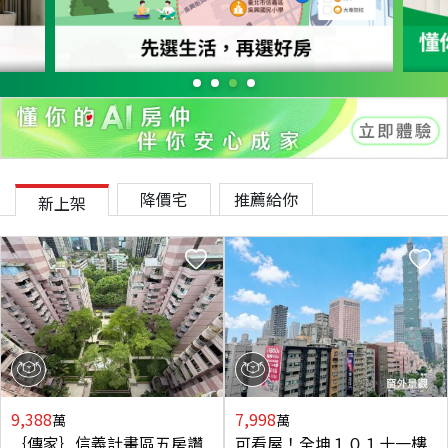
降價宅
推薦給你
新上架
9,388
7,998
萬
萬
｛傳家｝信義計畫區五房讚
可看屋！全坤１０１十一樓