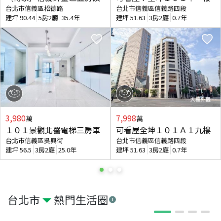
台北市信義區松德路
台北市信義區信義路四段
建坪
90.44
5房2廳
35.4年
建坪
51.63
3房2廳
0.7年
3,980
7,998
萬
萬
１０１景觀北醫電梯三房車
可看屋全坤１０１Ａ１九樓
台北市信義區吳興街
台北市信義區信義路四段
建坪
56.5
3房2廳
25.0年
建坪
51.63
3房2廳
0.7年
台北市
熱門生活圈