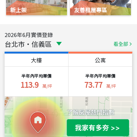
新上架
友善租屋專區
2026
年
6
月實價登錄
台北市
・
信義區
看全部
大樓
公寓
半年內平均單價
半年內平均單價
113.9
73.77
萬/坪
萬/坪