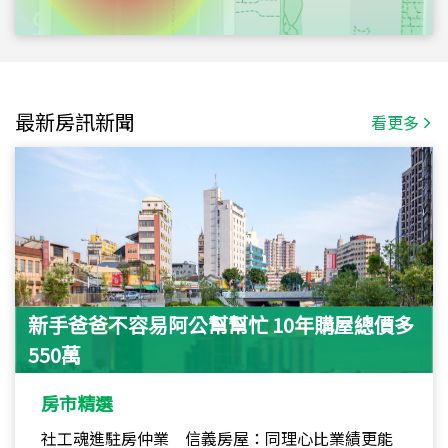
最新房訊新聞
看更多
新手爸爸不容易阿公幫幫忙 10年購屋總價多
550萬
房市精選
社工魂進駐房仲業 信義房屋：同理心比業績更能