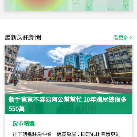
最新房訊新聞
看更多
新手爸爸不容易阿公幫幫忙 10年購屋總價多
550萬
房市精選
社工魂進駐房仲業 信義房屋：同理心比業績更能