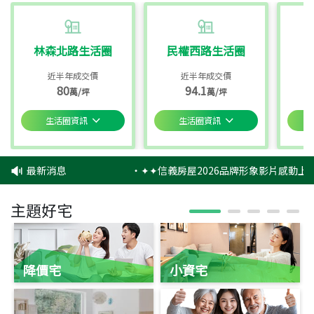
林森北路生活圈
民權西路生活圈
近半年成交價
近半年成交價
80
94.1
萬/坪
萬/坪
生活圈資訊
生活圈資訊
最新消息
‧
✦✦信義房屋2026品牌形象影片感動上映
主題好宅
降價宅
小資宅