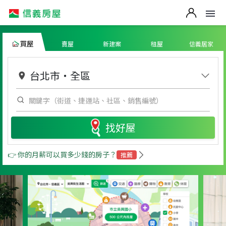
買屋
賣屋
新建案
租屋
信義居家
台北市
・
全區
找好屋
👉 你的月薪可以買多少錢的房子？
推薦