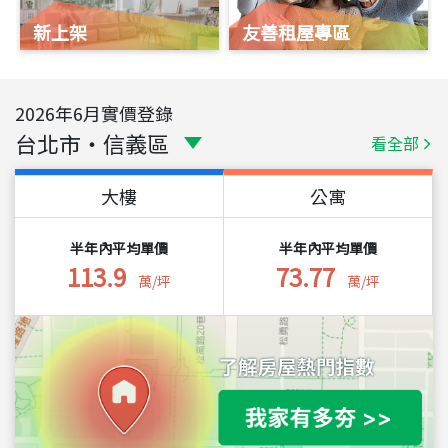
新上架
友善租屋專區
2026
年
6
月實價登錄
台北市
・
信義區
看全部
大樓
公寓
半年內平均單價
半年內平均單價
113.9
73.77
萬/坪
萬/坪