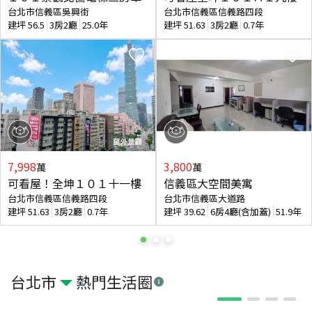
台北市信義區吳興街
台北市信義區信義路四段
建坪
56.5
3房2廳
25.0年
建坪
51.63
3房2廳
0.7年
7,998
3,800
萬
萬
可看屋！全坤１０１十一樓
信義區大空間美寓
台北市信義區信義路四段
台北市信義區大道路
建坪
51.63
3房2廳
0.7年
建坪
39.62
6房4廳(含加蓋)
51.9年
台北市
熱門生活圈