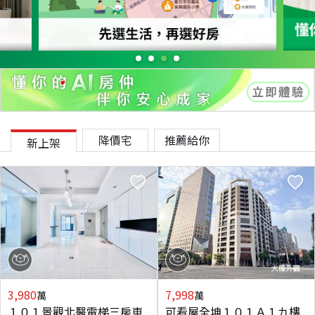
降價宅
推薦給你
新上架
3,980
7,998
萬
萬
１０１景觀北醫電梯三房車
可看屋全坤１０１Ａ１九樓