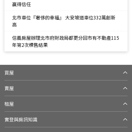
贏得信任
北市車位『奢侈的幸福』 大安坡道車位332萬創新
高
信義房屋辦理北市府財政局都更分回市有不動產115
年第2次標售結果
買屋
賣屋
租屋
實登與房訊知識