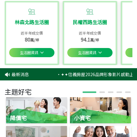
林森北路生活圈
民權西路生活圈
近半年成交價
近半年成交價
80
94.1
萬/坪
萬/坪
生活圈資訊
生活圈資訊
最新消息
‧
✦✦信義房屋2026品牌形象影片感動上映
主題好宅
降價宅
小資宅