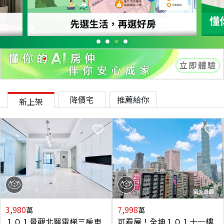
降價宅
推薦給你
新上架
3,980
7,998
萬
萬
１０１景觀北醫電梯三房車
可看屋！全坤１０１十一樓