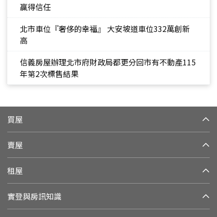
贏得信任
北市車位『奢侈的幸福』 大安坡道車位332萬創新
高
信義房屋辦理北市府財政局都更分回市有不動產115
年第2次標售結果
買屋
賣屋
租屋
實登與房訊知識