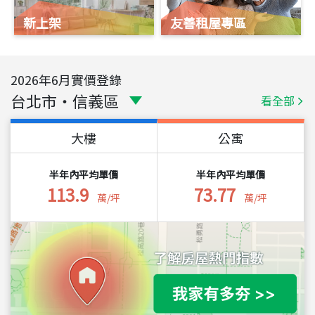
新上架
友善租屋專區
2026
年
6
月實價登錄
台北市
・
信義區
看全部
大樓
公寓
半年內平均單價
半年內平均單價
113.9
73.77
萬/坪
萬/坪