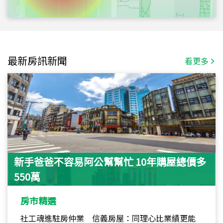
最新房訊新聞
看更多
新手爸爸不容易阿公幫幫忙 10年購屋總價多
550萬
房市精選
社工魂進駐房仲業 信義房屋：同理心比業績更能