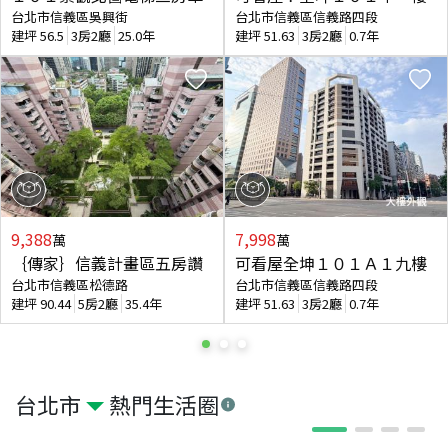
台北市信義區吳興街
台北市信義區信義路四段
建坪
56.5
3房2廳
25.0年
建坪
51.63
3房2廳
0.7年
9,388
7,998
萬
萬
｛傳家｝信義計畫區五房讚
可看屋全坤１０１Ａ１九樓
台北市信義區松德路
台北市信義區信義路四段
建坪
90.44
5房2廳
35.4年
建坪
51.63
3房2廳
0.7年
台北市
熱門生活圈