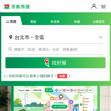
買屋
賣屋
新建案
租屋
信義居家
台北市
・
全區
找好屋
👉 你的月薪可以買多少錢的房子？
推薦