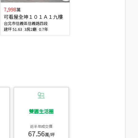
7,998
7,688
萬
萬
可看屋全坤１０１Ａ１九樓
專任全坤１０１邊間１３樓
台北市信義區信義路四段
台北市信義區信義路四段
建坪
51.63
3房2廳
0.7年
建坪
53
2廳2衛
0.7年
雙園生活圈
近半年成交價
67.56
萬/坪