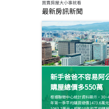
買賣房屋大小事就看
最新房訊新聞
新手爸爸不容易阿公
購屋總價多550萬
根據聯徵中心統計資料顯示，30~
年第一季平均購買總價1473.6
1063.2萬元，相較10年前平均購