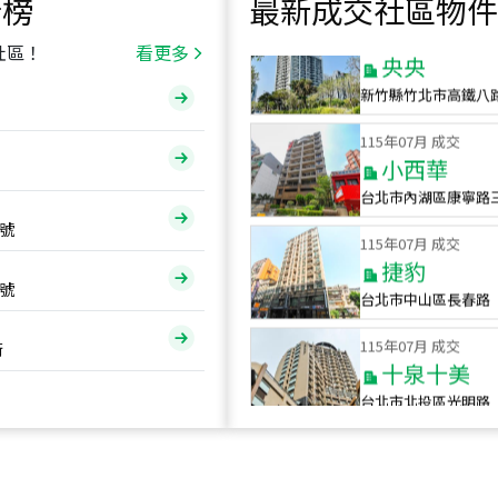
行榜
最新成交社區物件
115
年
07
月 成交
央央
社區！
看更多
新竹縣竹北市高鐵八
115
年
07
月 成交
小西華
台北市內湖區康寧路
115
年
07
月 成交
號
捷豹
台北市中山區長春路
號
115
年
07
月 成交
十泉十美
街
台北市北投區光明路
115
年
07
月 成交
四維天廈
新竹市新竹市四維路