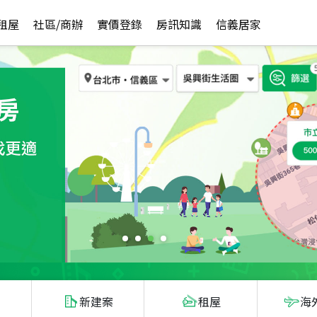
租屋
社區/商辦
實價登錄
房訊知識
信義居家
新建案
租屋
海