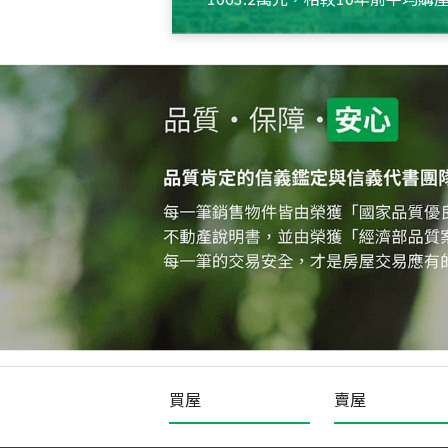
約550萬元，且貸款金額也多
買屋
賣屋