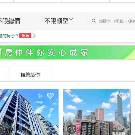
不限總價
不限類型
錢的房子？
推薦
推薦給你