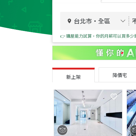
台北市
・
全區
👉 購屋能力試算，你的月薪可以買多少
降價宅
新上架