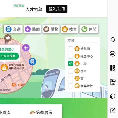
人才招募
登入/註冊
外置產
信義居家