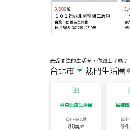
3,980
3,
萬
１０１景觀北醫電梯三房車
｛
台北市信義區吳興街
台
建坪
56.5
3房2廳
25.0年
建
最受關注的生活圈，你跟上了嗎？
台北市
熱門生活圈
林森北路生活圈
民權西
近半年成交價
近半
80
94.
萬/坪