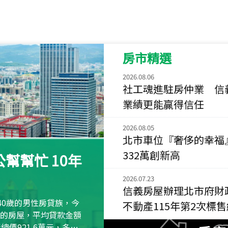
115
年
07
月 成交
菁英典藏
新竹市新竹市慈祥路
房市精選
115
年
07
月 成交
長隄
2026.08.06
新北市永和區環河西
社工魂進駐房仲業 信
業績更能贏得信任
115
年
07
月 成交
央央
2026.08.05
新竹縣竹北市高鐵八
北市車位『奢侈的幸福
115
年
07
月 成交
332萬創新高
幫幫忙 10年
小西華
台北市內湖區康寧路
2026.07.23
信義房屋辦理北市府財
115
年
07
月 成交
40歲的男性房貸族，今
不動產115年第2次標
捷豹
萬元的房屋，平均貸款金額
台北市中山區長春路
屋總價921.6萬元，多出