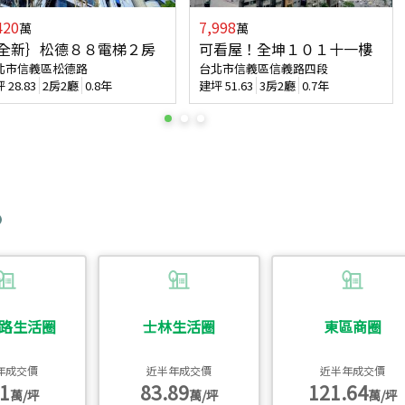
420
7,998
萬
萬
全新｝松德８８電梯２房
可看屋！全坤１０１十一樓
北市信義區松德路
台北市信義區信義路四段
坪
28.83
2房2廳
0.8年
建坪
51.63
3房2廳
0.7年
路生活圈
士林生活圈
東區商圈
年成交價
近半年成交價
近半年成交價
1
83.89
121.64
萬/坪
萬/坪
萬/坪