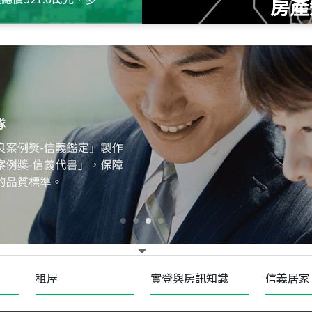
房產
115
年
07
月 成交
十泉十美
台北市北投區光明路
115
年
07
月 成交
四維天廈
新竹市新竹市四維路
115
年
07
月 成交
菁英典藏
新竹市新竹市慈祥路
租屋
實登與房訊知識
信義居家