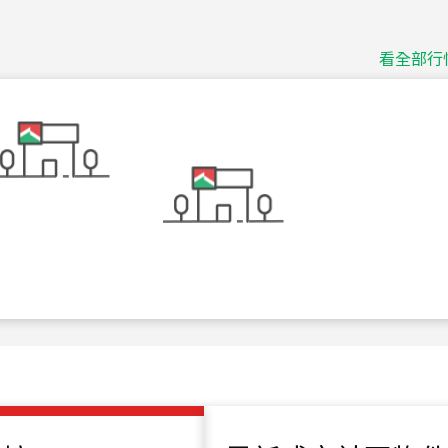
捷豹
台北市中山區長春路
看全部行
115
年
07
月 成交
十泉十美
台北市北投區光明路
115
年
07
月 成交
四維天廈
新竹市新竹市四維路
115
年
07
月 成交
菁英典藏
新竹市新竹市慈祥路
115
年
07
月 成交
長隄
新北市永和區環河西