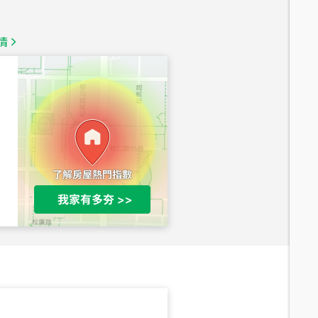
1,350
萬
情
總價
1,020
萬
總價
490
萬
總價
1,808
萬
總價
530
萬
路二段