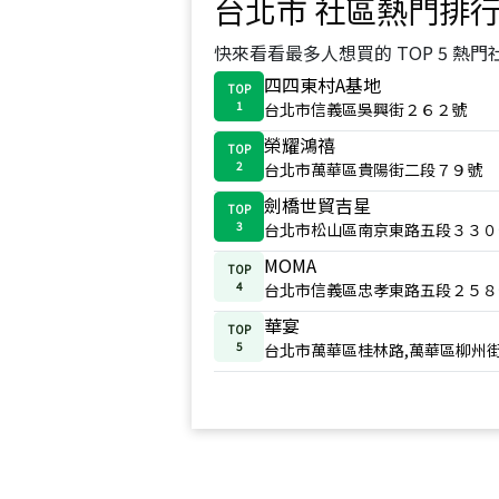
台北市
社區熱門排
快來看看最多人想買的 TOP 5 熱門
四四東村A基地
TOP
1
台北市信義區吳興街２６２號
榮耀鴻禧
TOP
2
台北市萬華區貴陽街二段７９號
劍橋世貿吉星
TOP
3
台北市松山區南京東路五段３３０
MOMA
TOP
4
台北市信義區忠孝東路五段２５８
華宴
TOP
5
台北市萬華區桂林路,萬華區柳州