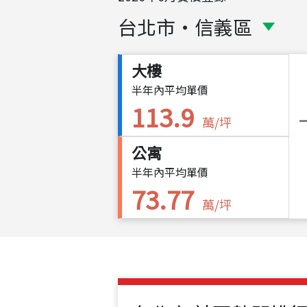
台北市
・
信義區
大樓
半年內平均單價
113.9
萬/坪
公寓
半年內平均單價
73.77
萬/坪