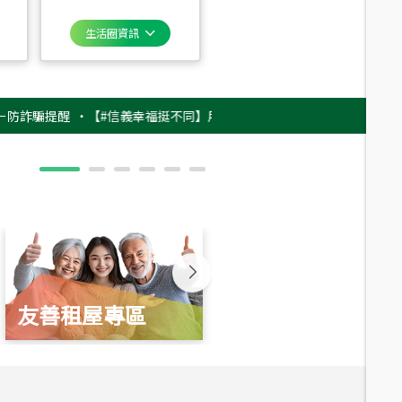
生活圈資訊
提醒
‧
【#信義幸福挺不同】用實力，讓升職免抽號碼牌！最新雇主品牌影片
友善租屋專區
新婚起家厝
總價