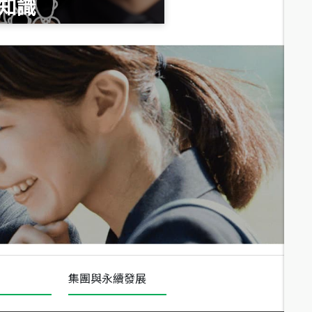
知識
總價
1,020
萬
總價
490
萬
總價
1,808
萬
集團與永續發展