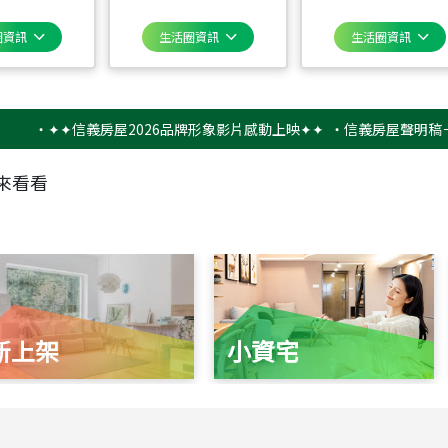
圈資訊
生活圈資訊
生活圈資訊
✦✦信義房屋2026品牌形象影片感動上映✦✦
‧
信義房屋聲明稿－防詐騙
來看看
新上架
小資宅
115
年
07
月 成交