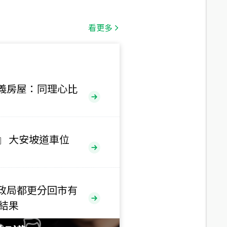
總價
1,808
萬
看更多
總價
530
萬
路二段
義房屋：同理心比
總價
5,800
萬
路
』 大安坡道車位
總價
1,938
萬
三段
政局都更分回市有
總價
售結果
1,350
萬