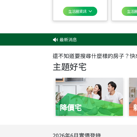
生活圈資訊
生活
最新消息
‧
還不知道要搜尋什麼樣的房子？快
主題好宅
降價宅
2026
年
6
月實價登錄