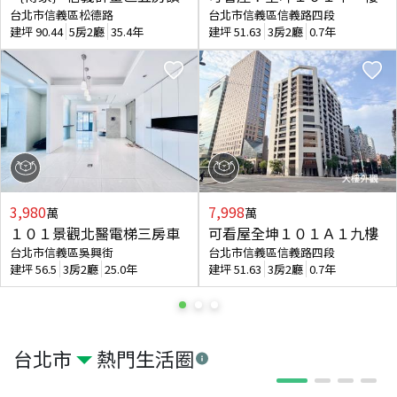
台北市信義區松德路
台北市信義區信義路四段
建坪
90.44
5房2廳
35.4年
建坪
51.63
3房2廳
0.7年
3,980
7,998
萬
萬
１０１景觀北醫電梯三房車
可看屋全坤１０１Ａ１九樓
台北市信義區吳興街
台北市信義區信義路四段
建坪
56.5
3房2廳
25.0年
建坪
51.63
3房2廳
0.7年
台北市
熱門生活圈