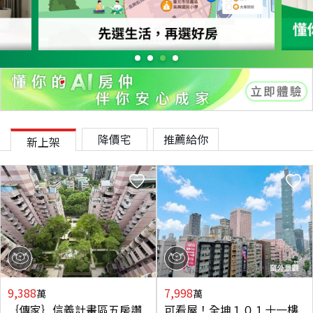
降價宅
推薦給你
新上架
9,388
7,998
萬
萬
｛傳家｝信義計畫區五房讚
可看屋！全坤１０１十一樓