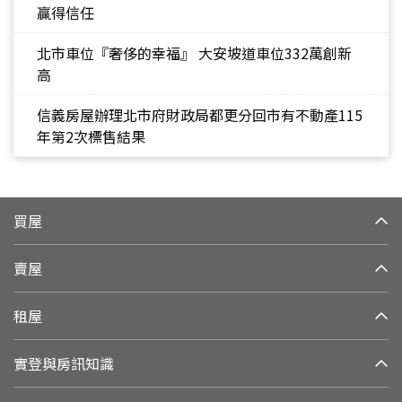
贏得信任
北市車位『奢侈的幸福』 大安坡道車位332萬創新
高
信義房屋辦理北市府財政局都更分回市有不動產115
年第2次標售結果
買屋
賣屋
租屋
實登與房訊知識