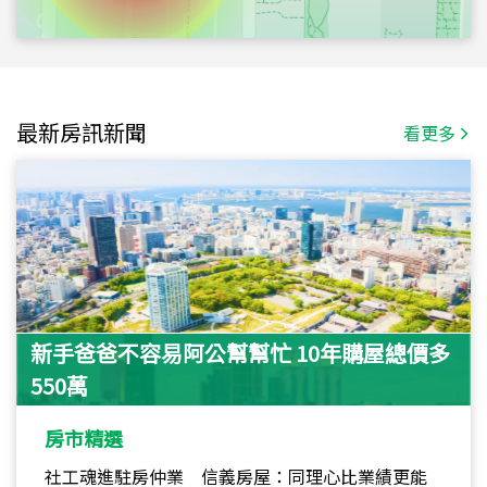
最新房訊新聞
看更多
新手爸爸不容易阿公幫幫忙 10年購屋總價多
550萬
房市精選
社工魂進駐房仲業 信義房屋：同理心比業績更能