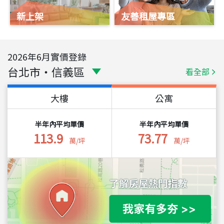
新上架
友善租屋專區
2026
年
6
月實價登錄
台北市
・
信義區
看全部
大樓
公寓
半年內平均單價
半年內平均單價
113.9
73.77
萬/坪
萬/坪