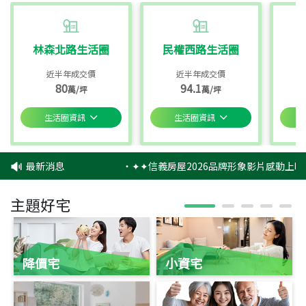
林森北路生活圈
民權西路生活圈
近半年成交價
近半年成交價
80
94.1
萬/坪
萬/坪
生活圈資訊
生活圈資訊
最新消息
‧
✦✦信義房屋2026品牌形象影片感動上映
主題好宅
降價宅
小資宅