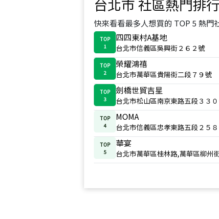
台北市
社區熱門排
快來看看最多人想買的 TOP 5 熱門
四四東村A基地
TOP
1
台北市信義區吳興街２６２號
榮耀鴻禧
TOP
2
台北市萬華區貴陽街二段７９號
劍橋世貿吉星
TOP
3
台北市松山區南京東路五段３３０
MOMA
TOP
4
台北市信義區忠孝東路五段２５８
華宴
TOP
5
台北市萬華區桂林路,萬華區柳州