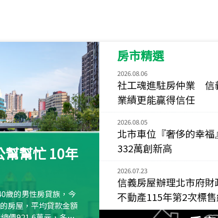
115
年
07
月 成交
菁英典藏
新竹市新竹市慈祥路
房市精選
115
年
07
月 成交
長隄
2026.08.06
新北市永和區環河西
社工魂進駐房仲業 信
業績更能贏得信任
115
年
07
月 成交
央央
2026.08.05
新竹縣竹北市高鐵八
北市車位『奢侈的幸福
115
年
07
月 成交
332萬創新高
幫幫忙 10年
小西華
台北市內湖區康寧路
2026.07.23
信義房屋辦理北市府財
115
年
07
月 成交
40歲的男性房貸族，今
不動產115年第2次標
捷豹
萬元的房屋，平均貸款金額
台北市中山區長春路
屋總價921.6萬元，多出