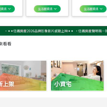
圈資訊
生活圈資訊
生活圈資訊
✦信義房屋2026品牌形象影片感動上映✦✦
‧
信義房屋聲明稿－防詐騙提
來看看
新上架
小資宅
115
年
07
月 成交