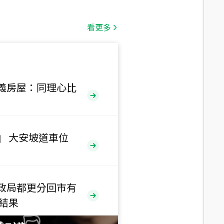
總價
1,808
萬
看更多
總價
530
萬
路二段
義房屋：同理心比
總價
5,800
萬
路
』 大安坡道車位
總價
1,938
萬
三段
政局都更分回市有
總價
售結果
1,350
萬