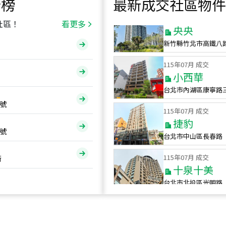
行榜
最新成交社區物件
115
年
07
月 成交
央央
社區！
看更多
新竹縣竹北市高鐵八
115
年
07
月 成交
小西華
台北市內湖區康寧路
115
年
07
月 成交
號
捷豹
台北市中山區長春路
號
115
年
07
月 成交
十泉十美
街
台北市北投區光明路
115
年
07
月 成交
四維天廈
新竹市新竹市四維路