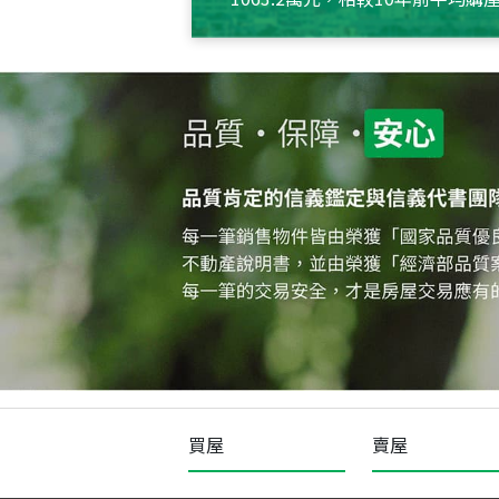
約550萬元，且貸款金額也多
買屋
賣屋