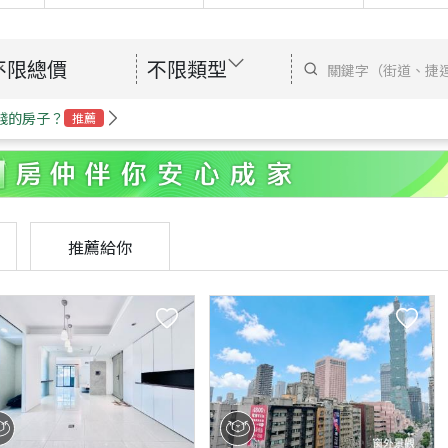
不限總價
不限類型
錢的房子？
推薦
推薦給你