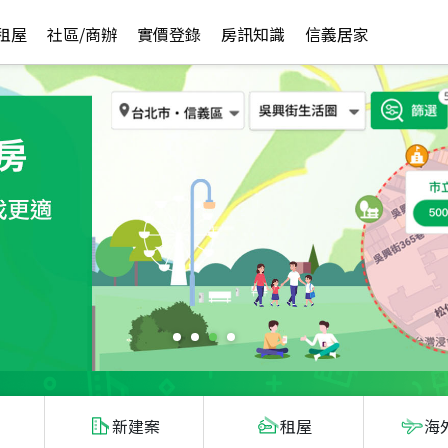
租屋
社區/商辦
實價登錄
房訊知識
信義居家
新建案
租屋
海