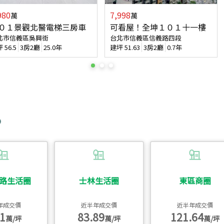
980
7,998
萬
萬
０１景觀北醫電梯三房車
可看屋！全坤１０１十一樓
北市信義區吳興街
台北市信義區信義路四段
坪
56.5
3房2廳
25.0年
建坪
51.63
3房2廳
0.7年
路生活圈
士林生活圈
東區商圈
年成交價
近半年成交價
近半年成交價
1
83.89
121.64
萬/坪
萬/坪
萬/坪