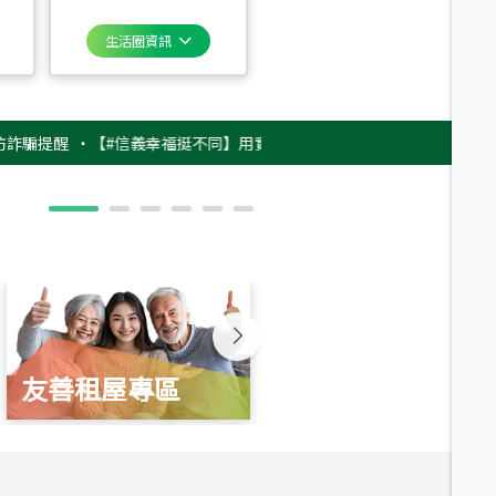
生活圈資訊
醒
‧
【#信義幸福挺不同】用實力，讓升職免抽號碼牌！最新雇主品牌影片上
友善租屋專區
新婚起家厝
總價