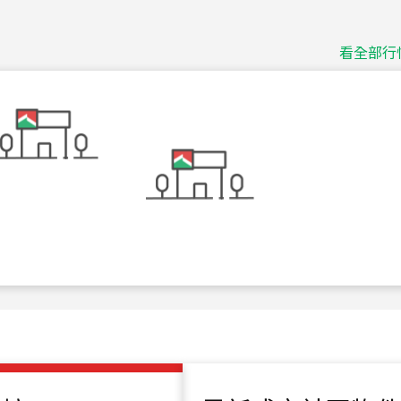
捷豹
台北市中山區長春路
看全部行
115
年
07
月 成交
十泉十美
台北市北投區光明路
115
年
07
月 成交
四維天廈
新竹市新竹市四維路
115
年
07
月 成交
菁英典藏
新竹市新竹市慈祥路
115
年
07
月 成交
長隄
新北市永和區環河西