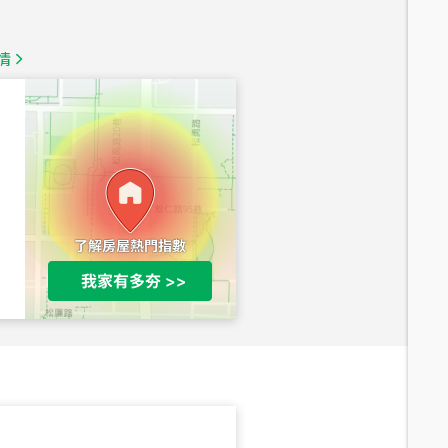
1,350
萬
情
總價
1,020
萬
總價
490
萬
總價
1,808
萬
總價
530
萬
路二段