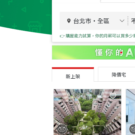
台北市
・
全區
👉 購屋能力試算，你的月薪可以買多少
降價宅
新上架