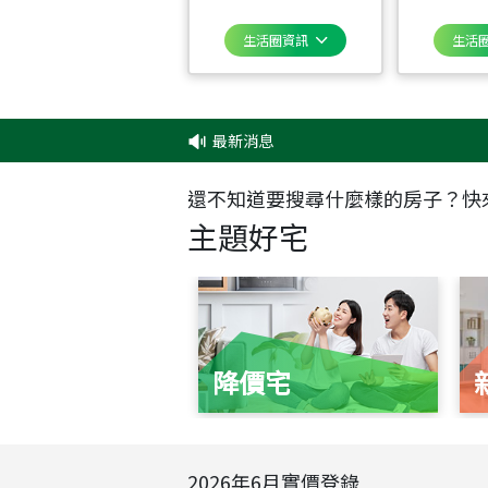
生活圈資訊
生活
最新消息
‧
✦
還不知道要搜尋什麼樣的房子？快
主題好宅
降價宅
2026
年
6
月實價登錄