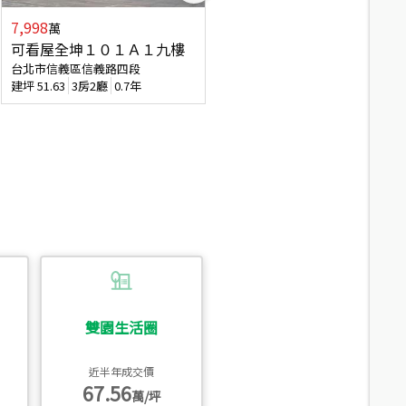
7,998
3,800
萬
萬
可看屋全坤１０１Ａ１九樓
信義區大空間美寓
台北市信義區信義路四段
台北市信義區大道路
建坪
51.63
3房2廳
0.7年
建坪
39.62
6房4廳(含加蓋)
51.9
雙園生活圈
近半年成交價
67.56
萬/坪