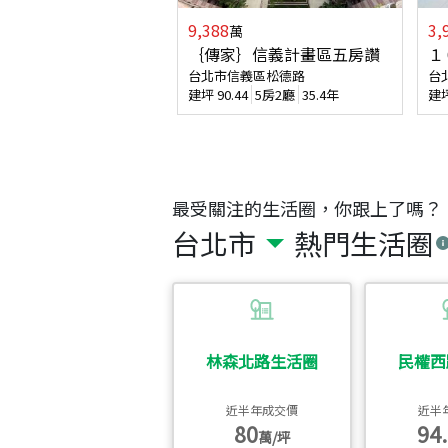
9,388
3,
萬
｛傳家｝信義計畫區五房讚
１
台北市信義區松德路
台
建坪
90.44
5房2廳
35.4年
建
最受關注的生活圈，你跟上了嗎？
台北市
熱門生活圈
林森北路生活圈
民權西
近半年成交價
近半
80
94.
萬/坪