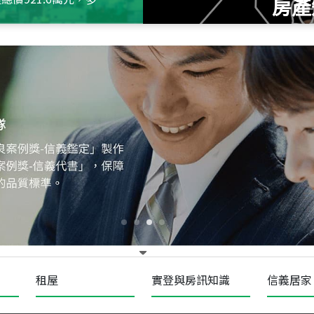
房產
115
年
07
月 成交
十泉十美
台北市北投區光明路
115
年
07
月 成交
四維天廈
新竹市新竹市四維路
115
年
07
月 成交
菁英典藏
新竹市新竹市慈祥路
租屋
實登與房訊知識
信義居家