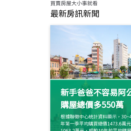
買賣房屋大小事就看
最新房訊新聞
新手爸爸不容易阿公
購屋總價多550萬
根據聯徵中心統計資料顯示，30~
年第一季平均購買總價1473.6
1063.2萬元，相較10年前平均購