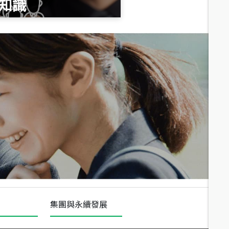
知識
總價
1,020
萬
總價
490
萬
總價
1,808
萬
集團與永續發展