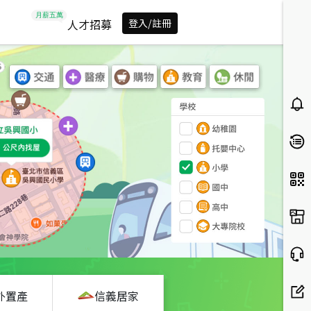
人才招募
登入/註冊
外置產
信義居家