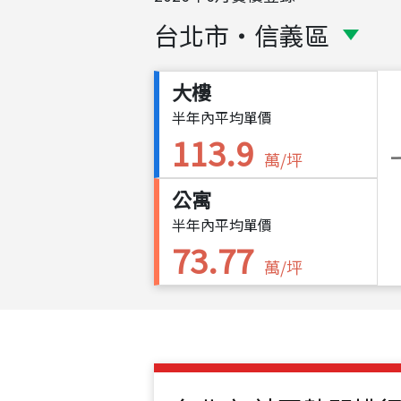
台北市
・
信義區
大樓
半年內平均單價
113.9
萬/坪
公寓
半年內平均單價
73.77
萬/坪