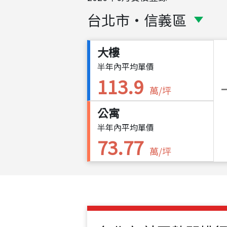
台北市
・
信義區
大樓
半年內平均單價
113.9
萬/坪
公寓
半年內平均單價
73.77
萬/坪