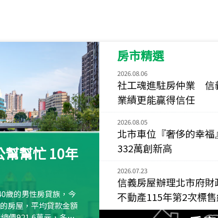
115
年
07
月 成交
菁英典藏
新竹市新竹市慈祥路
房市精選
115
年
07
月 成交
長隄
2026.08.06
新北市永和區環河西
社工魂進駐房仲業 信
業績更能贏得信任
115
年
07
月 成交
央央
2026.08.05
新竹縣竹北市高鐵八
北市車位『奢侈的幸福
115
年
07
月 成交
332萬創新高
幫幫忙 10年
小西華
台北市內湖區康寧路
2026.07.23
信義房屋辦理北市府財
115
年
07
月 成交
40歲的男性房貸族，今
不動產115年第2次標
捷豹
萬元的房屋，平均貸款金額
台北市中山區長春路
屋總價921.6萬元，多出