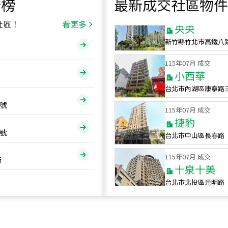
行榜
最新成交社區物件
115
年
07
月 成交
央央
社區！
看更多
新竹縣竹北市高鐵八
115
年
07
月 成交
小西華
台北市內湖區康寧路
115
年
07
月 成交
號
捷豹
台北市中山區長春路
號
115
年
07
月 成交
十泉十美
街
台北市北投區光明路
115
年
07
月 成交
四維天廈
新竹市新竹市四維路