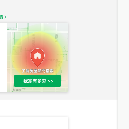
1,350
萬
情
總價
1,020
萬
總價
490
萬
總價
1,808
萬
總價
530
萬
路二段