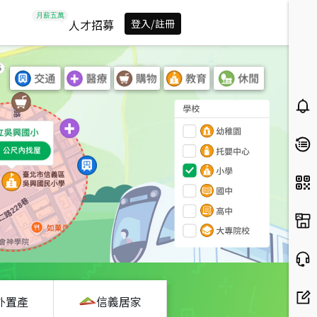
人才招募
登入/註冊
外置產
信義居家