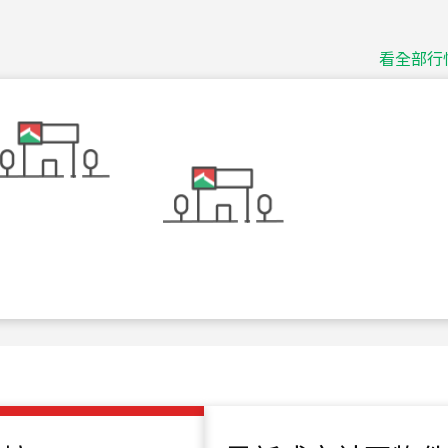
捷豹
台北市中山區長春路
看全部行
115
年
07
月 成交
十泉十美
台北市北投區光明路
115
年
07
月 成交
四維天廈
新竹市新竹市四維路
115
年
07
月 成交
菁英典藏
新竹市新竹市慈祥路
115
年
07
月 成交
長隄
新北市永和區環河西