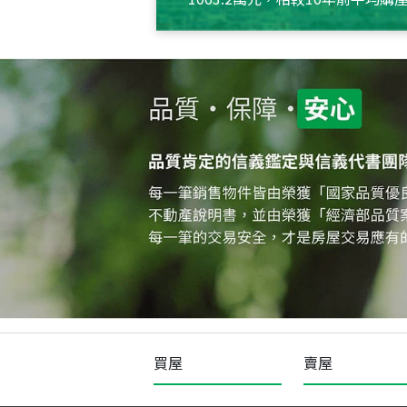
約550萬元，且貸款金額也多
買屋
賣屋