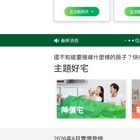
生活圈資訊
生活
最新消息
‧
✦✦信義房屋2
還不知道要搜尋什麼樣的房子？快
主題好宅
降價宅
2026
年
6
月實價登錄