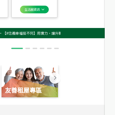
生活圈資訊
義幸福挺不同】用實力，讓升職免抽號碼牌！最新雇主品牌影片上架，立即GO
友善租屋專區
新婚起家厝
總價