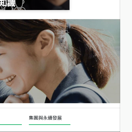
知識
總價
1,020
萬
總價
490
萬
總價
1,808
萬
集團與永續發展