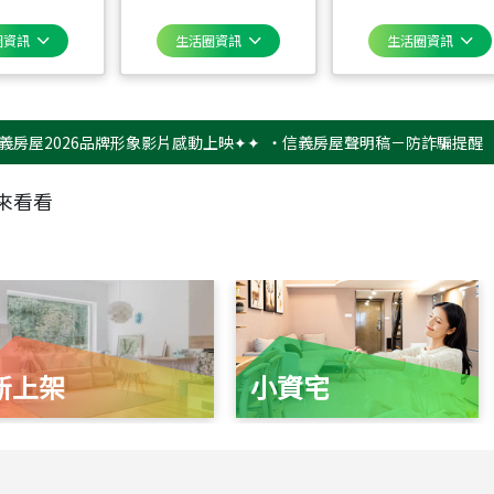
圈資訊
生活圈資訊
生活圈資訊
026品牌形象影片感動上映✦✦
‧
信義房屋聲明稿－防詐騙提醒
‧
【#信
來看看
新上架
小資宅
115
年
07
月 成交