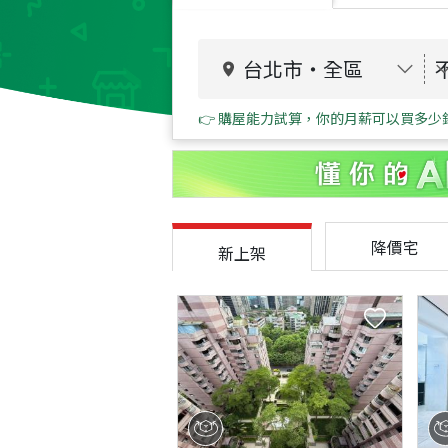
台北市
・
全區
👉 購屋能力試算，你的月薪可以買多少
降價宅
新上架