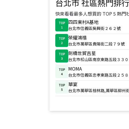
台北市
社區熱門排
快來看看最多人想買的 TOP 5 熱門
四四東村A基地
TOP
1
台北市信義區吳興街２６２號
榮耀鴻禧
TOP
2
台北市萬華區貴陽街二段７９號
劍橋世貿吉星
TOP
3
台北市松山區南京東路五段３３０
MOMA
TOP
4
台北市信義區忠孝東路五段２５８
華宴
TOP
5
台北市萬華區桂林路,萬華區柳州