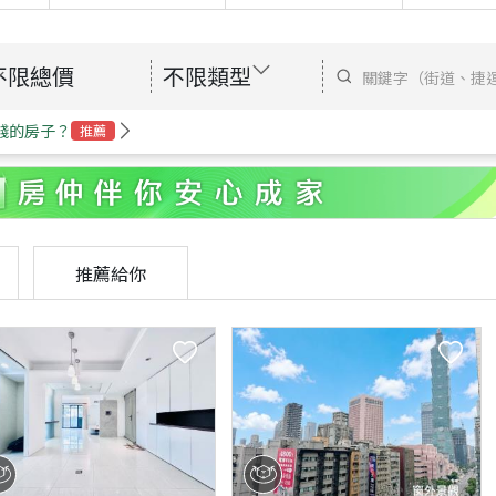
不限總價
不限類型
錢的房子？
推薦
推薦給你