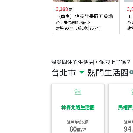
9,388
3,
萬
｛傳家｝信義計畫區五房讚
１
台北市信義區松德路
台
建坪
90.44
5房2廳
35.4年
建
最受關注的生活圈，你跟上了嗎？
台北市
熱門生活圈
林森北路生活圈
民權西
近半年成交價
近半
80
94.
萬/坪