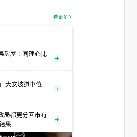
總價
1,808
萬
看更多
總價
530
萬
路二段
義房屋：同理心比
總價
5,800
萬
路
』 大安坡道車位
總價
1,938
萬
三段
政局都更分回市有
總價
售結果
1,350
萬