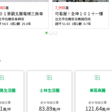
980
7,998
萬
萬
０１景觀北醫電梯三房車
可看屋！全坤１０１十一樓
北市信義區吳興街
台北市信義區信義路四段
坪
56.5
3房2廳
25.0年
建坪
51.63
3房2廳
0.7年
路生活圈
士林生活圈
東區商圈
年成交價
近半年成交價
近半年成交價
1
83.89
121.64
萬/坪
萬/坪
萬/坪