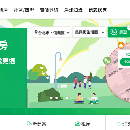
租屋
社區/商辦
實價登錄
房訊知識
信義居家
新建案
租屋
海