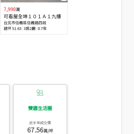
7,998
3,800
萬
萬
可看屋全坤１０１Ａ１九樓
信義區大空間美寓
台北市信義區信義路四段
台北市信義區大道路
建坪
51.63
3房2廳
0.7年
建坪
39.62
6房4廳(含加蓋)
51.9
雙園生活圈
近半年成交價
67.56
萬/坪