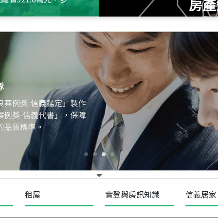
房產
115
年
07
月 成交
十泉十美
台北市北投區光明路
115
年
07
月 成交
四維天廈
新竹市新竹市四維路
115
年
07
月 成交
菁英典藏
新竹市新竹市慈祥路
租屋
實登與房訊知識
信義居家