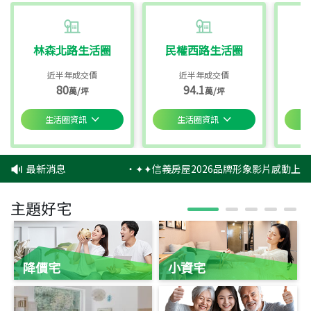
林森北路生活圈
民權西路生活圈
近半年成交價
近半年成交價
80
94.1
萬/坪
萬/坪
生活圈資訊
生活圈資訊
最新消息
‧
✦✦信義房屋2026品牌形象影片感動上映
主題好宅
降價宅
小資宅