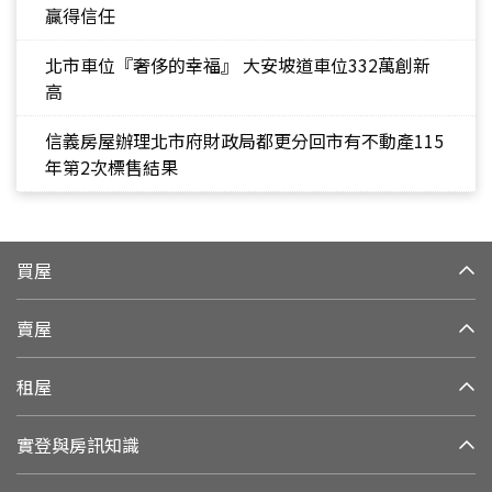
贏得信任
北市車位『奢侈的幸福』 大安坡道車位332萬創新
高
信義房屋辦理北市府財政局都更分回市有不動產115
年第2次標售結果
買屋
賣屋
租屋
實登與房訊知識