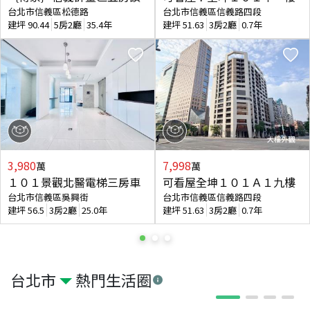
台北市信義區松德路
台北市信義區信義路四段
建坪
90.44
5房2廳
35.4年
建坪
51.63
3房2廳
0.7年
3,980
7,998
萬
萬
１０１景觀北醫電梯三房車
可看屋全坤１０１Ａ１九樓
台北市信義區吳興街
台北市信義區信義路四段
建坪
56.5
3房2廳
25.0年
建坪
51.63
3房2廳
0.7年
台北市
熱門生活圈