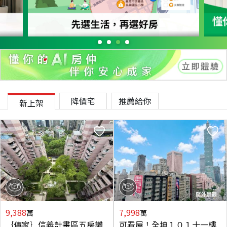
降價宅
推薦給你
新上架
9,388
7,998
萬
萬
｛傳家｝信義計畫區五房讚
可看屋！全坤１０１十一樓