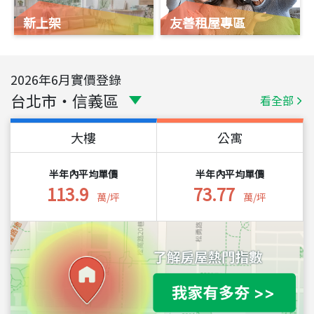
新上架
友善租屋專區
2026
年
6
月實價登錄
台北市
・
信義區
看全部
大樓
公寓
半年內平均單價
半年內平均單價
113.9
73.77
萬/坪
萬/坪