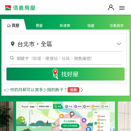
買屋
賣屋
新建案
租屋
信義居家
台北市
・
全區
找好屋
👉 你的月薪可以買多少錢的房子？
推薦