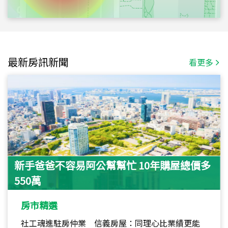
最新房訊新聞
看更多
新手爸爸不容易阿公幫幫忙 10年購屋總價多
550萬
房市精選
社工魂進駐房仲業 信義房屋：同理心比業績更能