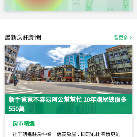
最新房訊新聞
看更多
新手爸爸不容易阿公幫幫忙 10年購屋總價多
550萬
房市精選
社工魂進駐房仲業 信義房屋：同理心比業績更能