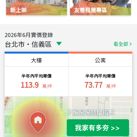
新上架
友善租屋專區
2026
年
6
月實價登錄
台北市
・
信義區
看全部
大樓
公寓
半年內平均單價
半年內平均單價
113.9
73.77
萬/坪
萬/坪