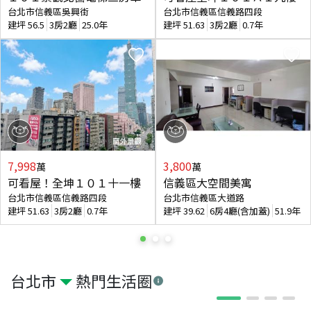
台北市信義區吳興街
台北市信義區信義路四段
建坪
56.5
3房2廳
25.0年
建坪
51.63
3房2廳
0.7年
7,998
3,800
萬
萬
可看屋！全坤１０１十一樓
信義區大空間美寓
台北市信義區信義路四段
台北市信義區大道路
建坪
51.63
3房2廳
0.7年
建坪
39.62
6房4廳(含加蓋)
51.9年
台北市
熱門生活圈