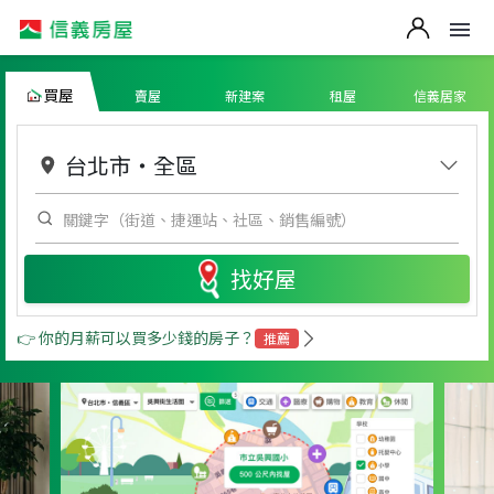
買屋
賣屋
新建案
租屋
信義居家
台北市
・
全區
找好屋
👉 你的月薪可以買多少錢的房子？
推薦