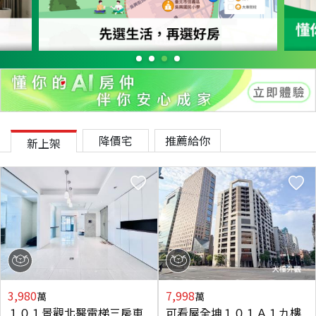
降價宅
推薦給你
新上架
3,980
7,998
萬
萬
１０１景觀北醫電梯三房車
可看屋全坤１０１Ａ１九樓