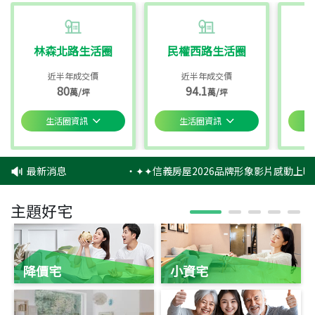
林森北路生活圈
民權西路生活圈
近半年成交價
近半年成交價
80
94.1
萬/坪
萬/坪
生活圈資訊
生活圈資訊
最新消息
‧
✦✦信義房屋2026品牌形象影片感動上映
主題好宅
降價宅
小資宅