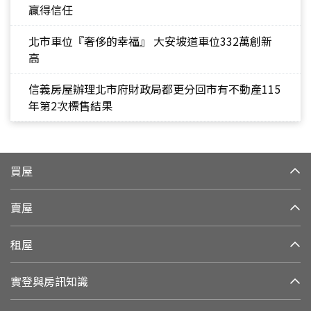
贏得信任
北市車位『奢侈的幸福』 大安坡道車位332萬創新
高
信義房屋辦理北市府財政局都更分回市有不動產115
年第2次標售結果
買屋
賣屋
租屋
實登與房訊知識