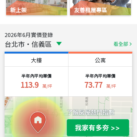
新上架
友善租屋專區
2026
年
6
月實價登錄
台北市
・
信義區
看全部
大樓
公寓
半年內平均單價
半年內平均單價
113.9
73.77
萬/坪
萬/坪