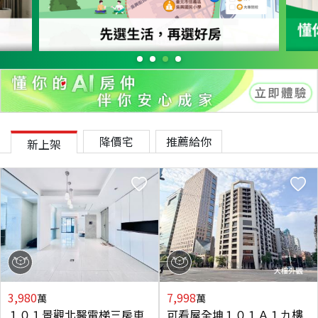
降價宅
推薦給你
新上架
3,980
7,998
萬
萬
１０１景觀北醫電梯三房車
可看屋全坤１０１Ａ１九樓