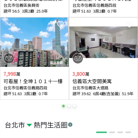
台北市信義區吳興街
台北市信義區信義路四段
建坪
56.5
3房2廳
25.0年
建坪
51.63
3房2廳
0.7年
7,998
3,800
萬
萬
可看屋！全坤１０１十一樓
信義區大空間美寓
台北市信義區信義路四段
台北市信義區大道路
建坪
51.63
3房2廳
0.7年
建坪
39.62
6房4廳(含加蓋)
51.9年
台北市
熱門生活圈