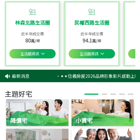
林森北路生活圈
民權西路生活圈
近半年成交價
近半年成交價
80
94.1
萬/坪
萬/坪
生活圈資訊
生活圈資訊
最新消息
‧
✦✦信義房屋2026品牌形象影片感動上映
主題好宅
降價宅
小資宅