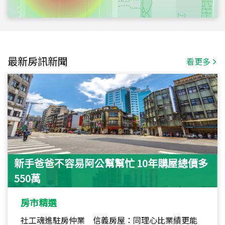
最新房訊新聞
看更多
新手爸爸不容易阿公幫幫忙 10年購屋總價多
550萬
房市精選
社工魂進駐房仲業 信義房屋：同理心比業績更能