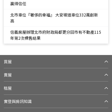
贏得信任
北市車位『奢侈的幸福』 大安坡道車位332萬創新
高
信義房屋辦理北市府財政局都更分回市有不動產115
年第2次標售結果
買屋
賣屋
租屋
實登與房訊知識