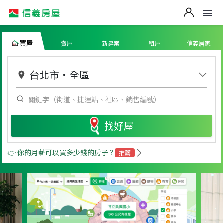
買屋
賣屋
新建案
租屋
信義居家
台北市
・
全區
找好屋
👉 你的月薪可以買多少錢的房子？
推薦