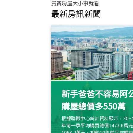
買賣房屋大小事就看
最新房訊新聞
新手爸爸不容易阿公
購屋總價多550萬
根據聯徵中心統計資料顯示，30~
年第一季平均購買總價1473.6
1063.2萬元，相較10年前平均購