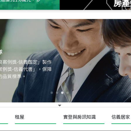
房產
115
年
07
月 成交
十泉十美
台北市北投區光明路
115
年
07
月 成交
四維天廈
新竹市新竹市四維路
115
年
07
月 成交
菁英典藏
新竹市新竹市慈祥路
租屋
實登與房訊知識
信義居家