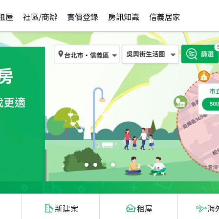
租屋
社區/商辦
實價登錄
房訊知識
信義居家
新建案
租屋
海