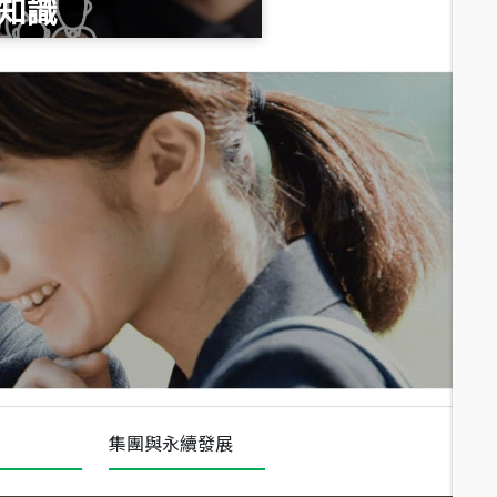
知識
總價
1,020
萬
總價
490
萬
總價
1,808
萬
集團與永續發展