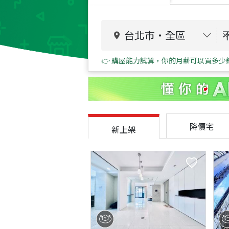
台北市
・
全區
👉 購屋能力試算，你的月薪可以買多少
降價宅
新上架