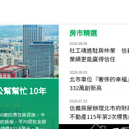
115
年
07
月 成交
菁英典藏
新竹市新竹市慈祥路
房市精選
115
年
07
月 成交
長隄
2026.08.06
新北市永和區環河西
社工魂進駐房仲業 信
業績更能贏得信任
115
年
07
月 成交
央央
2026.08.05
新竹縣竹北市高鐵八
北市車位『奢侈的幸福
332萬創新高
115
年
07
月 成交
幫幫忙 10年
小西華
台北市內湖區康寧路
2026.07.23
信義房屋辦理北市府財
115
年
07
月 成交
40歲的男性房貸族，今
不動產115年第2次標
捷豹
萬元的房屋，平均貸款金額
台北市中山區長春路
屋總價921.6萬元，多出