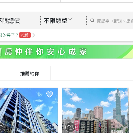
不限總價
不限類型
錢的房子？
推薦
推薦給你