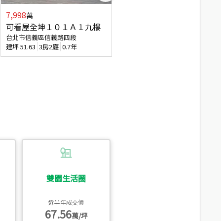
7,998
7,688
萬
萬
可看屋全坤１０１Ａ１九樓
專任全坤１０１邊間１３樓
台北市信義區信義路四段
台北市信義區信義路四段
建坪
51.63
3房2廳
0.7年
建坪
53
2廳2衛
0.7年
雙園生活圈
近半年成交價
67.56
萬/坪