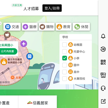
人才招募
登入/註冊
外置產
信義居家