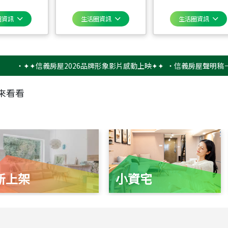
圈資訊
生活圈資訊
生活圈資訊
✦✦信義房屋2026品牌形象影片感動上映✦✦
‧
信義房屋聲明稿－防詐騙
來看看
新上架
小資宅