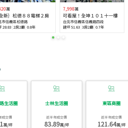
420
7,998
萬
萬
全新｝松德８８電梯２房
可看屋！全坤１０１十一樓
北市信義區松德路
台北市信義區信義路四段
坪
28.83
2房2廳
0.8年
建坪
51.63
3房2廳
0.7年
路生活圈
士林生活圈
東區商圈
年成交價
近半年成交價
近半年成交價
1
83.89
121.64
萬/坪
萬/坪
萬/坪