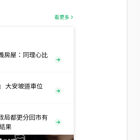
總價
1,808
萬
看更多
總價
530
萬
路二段
義房屋：同理心比
總價
5,800
萬
路
』 大安坡道車位
總價
1,938
萬
三段
政局都更分回市有
總價
售結果
1,350
萬