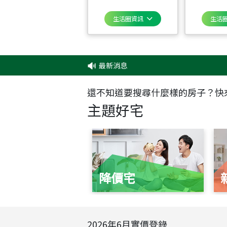
生活圈資訊
生活
最新消息
‧
還不知道要搜尋什麼樣的房子？快
主題好宅
降價宅
2026
年
6
月實價登錄