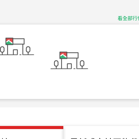
115
年
07
月 成交
捷豹
台北市中山區長春路
看全部行
115
年
07
月 成交
十泉十美
台北市北投區光明路
115
年
07
月 成交
四維天廈
新竹市新竹市四維路
115
年
07
月 成交
菁英典藏
新竹市新竹市慈祥路
115
年
07
月 成交
長隄
新北市永和區環河西