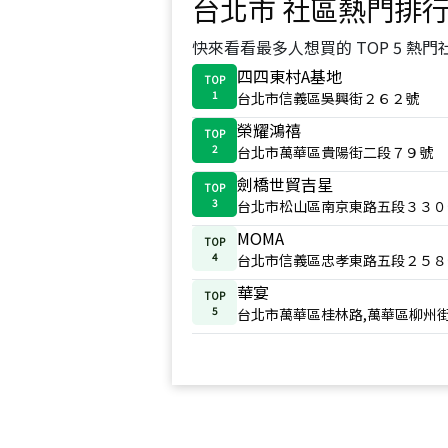
台北市
社區熱門排
快來看看最多人想買的 TOP 5 熱門
四四東村A基地
TOP
1
台北市信義區吳興街２６２號
榮耀鴻禧
TOP
2
台北市萬華區貴陽街二段７９號
劍橋世貿吉星
TOP
3
台北市松山區南京東路五段３３０
MOMA
TOP
4
台北市信義區忠孝東路五段２５８
華宴
TOP
5
台北市萬華區桂林路,萬華區柳州