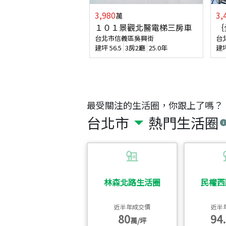
3,980
3,
萬
１０１景觀北醫電梯三房車
｛
台北市信義區吳興街
台
建坪
56.5
3房2廳
25.0年
建
最受關注的生活圈，你跟上了嗎？
台北市
熱門生活圈
林森北路生活圈
民權西
近半年成交價
近半
80
94.
萬/坪