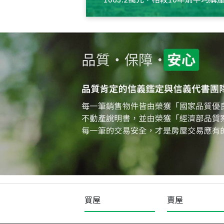
約550萬元，且貸款金額也多
買屋
賣屋