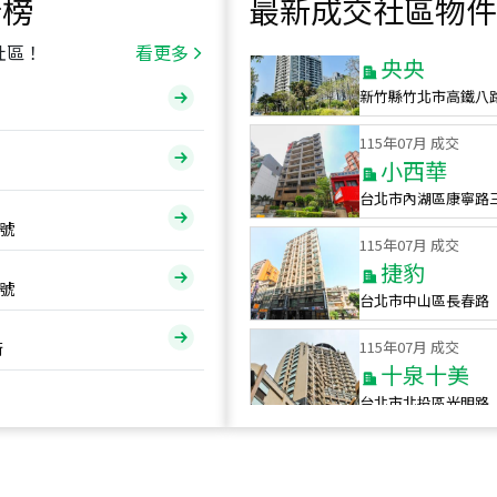
行榜
最新成交社區物件
115
年
07
月 成交
央央
社區！
看更多
新竹縣竹北市高鐵八
115
年
07
月 成交
小西華
台北市內湖區康寧路
115
年
07
月 成交
號
捷豹
台北市中山區長春路
號
115
年
07
月 成交
十泉十美
街
台北市北投區光明路
115
年
07
月 成交
四維天廈
新竹市新竹市四維路