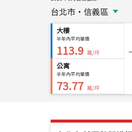
台北市
・
信義區
大樓
半年內平均單價
113.9
萬/坪
公寓
半年內平均單價
73.77
萬/坪