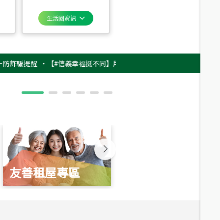
生活圈資訊
提醒
‧
【#信義幸福挺不同】用實力，讓升職免抽號碼牌！最新雇主品牌影片
友善租屋專區
新婚起家厝