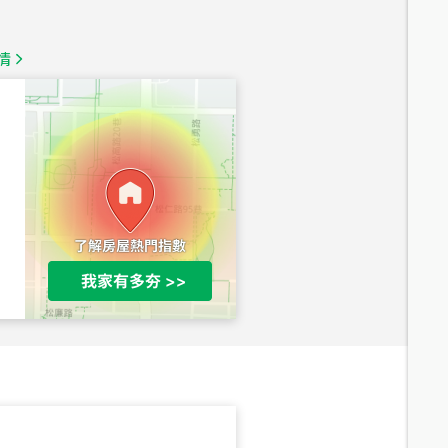
總價
1,350
萬
情
總價
1,020
萬
總價
490
萬
總價
1,808
萬
總價
530
萬
路二段