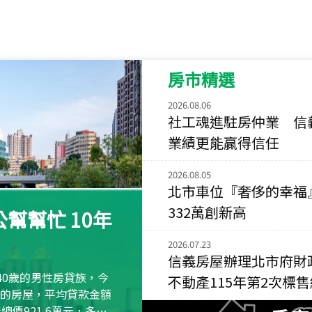
115
年
07
月 成交
菁英典藏
新竹市新竹市慈祥路
房市精選
115
年
07
月 成交
長隄
2026.08.06
新北市永和區環河西
社工魂進駐房仲業 信
業績更能贏得信任
115
年
07
月 成交
央央
2026.08.05
新竹縣竹北市高鐵八
北市車位『奢侈的幸福
115
年
07
月 成交
332萬創新高
幫幫忙 10年
小西華
台北市內湖區康寧路
2026.07.23
信義房屋辦理北市府財
115
年
07
月 成交
40歲的男性房貸族，今
不動產115年第2次標
捷豹
萬元的房屋，平均貸款金額
台北市中山區長春路
屋總價921.6萬元，多出