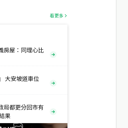
總價
1,808
萬
看更多
總價
530
萬
路二段
義房屋：同理心比
總價
5,800
萬
路
』 大安坡道車位
總價
1,938
萬
三段
政局都更分回市有
總價
售結果
1,350
萬