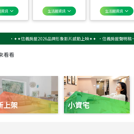
圈資訊
生活圈資訊
生活圈資訊
✦✦信義房屋2026品牌形象影片感動上映✦✦
‧
信義房屋聲明稿－防詐騙
來看看
新上架
小資宅
115
年
07
月 成交