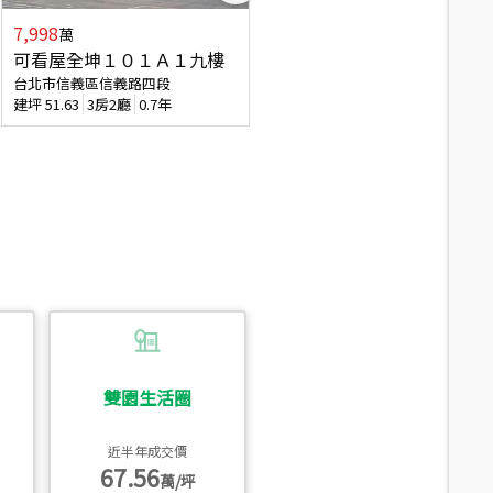
7,998
3,800
萬
萬
可看屋全坤１０１Ａ１九樓
信義區大空間美寓
台北市信義區信義路四段
台北市信義區大道路
建坪
51.63
3房2廳
0.7年
建坪
39.62
6房4廳(含加蓋)
51.9
雙園生活圈
近半年成交價
67.56
萬/坪