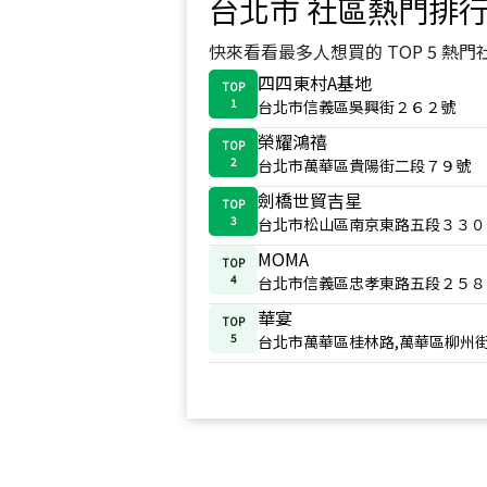
台北市
社區熱門排
快來看看最多人想買的 TOP 5 熱門
四四東村A基地
TOP
1
台北市信義區吳興街２６２號
榮耀鴻禧
TOP
2
台北市萬華區貴陽街二段７９號
劍橋世貿吉星
TOP
3
台北市松山區南京東路五段３３０
MOMA
TOP
4
台北市信義區忠孝東路五段２５８
華宴
TOP
5
台北市萬華區桂林路,萬華區柳州