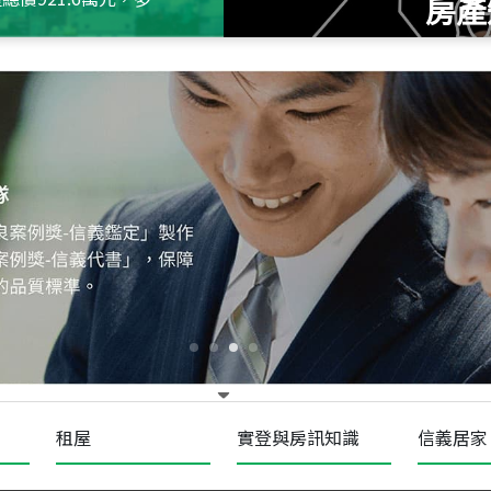
房產
115
年
07
月 成交
十泉十美
台北市北投區光明路
115
年
07
月 成交
四維天廈
新竹市新竹市四維路
115
年
07
月 成交
菁英典藏
新竹市新竹市慈祥路
租屋
實登與房訊知識
信義居家