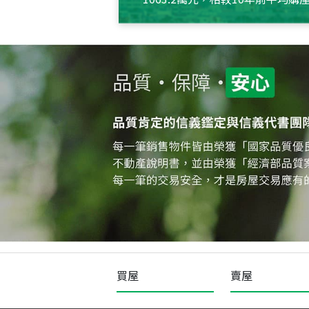
約550萬元，且貸款金額也多
買屋
賣屋