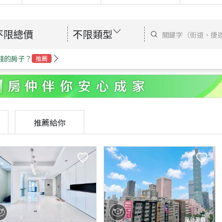
不限總價
不限類型
錢的房子？
推薦
推薦給你