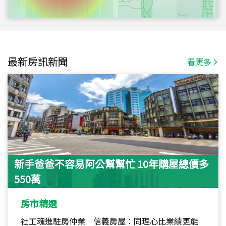
最新房訊新聞
看更多
新手爸爸不容易阿公幫幫忙 10年購屋總價多
550萬
房市精選
社工魂進駐房仲業 信義房屋：同理心比業績更能