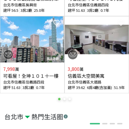
台北市信義區吳興街
台北市信義區信義路四段
建坪
56.5
3房2廳
25.0年
建坪
51.63
3房2廳
0.7年
7,998
3,800
萬
萬
可看屋！全坤１０１十一樓
信義區大空間美寓
台北市信義區信義路四段
台北市信義區大道路
建坪
51.63
3房2廳
0.7年
建坪
39.62
6房4廳(含加蓋)
51.9年
台北市
熱門生活圈