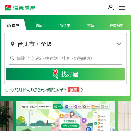
買屋
賣屋
新建案
租屋
信義居家
台北市
・
全區
找好屋
👉 你的月薪可以買多少錢的房子？
推薦