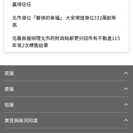
贏得信任
北市車位『奢侈的幸福』 大安坡道車位332萬創新
高
信義房屋辦理北市府財政局都更分回市有不動產115
年第2次標售結果
買屋
賣屋
租屋
實登與房訊知識