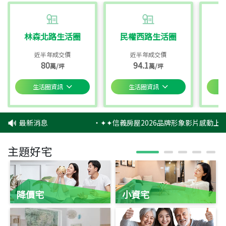
林森北路生活圈
民權西路生活圈
近半年成交價
近半年成交價
80
94.1
萬/坪
萬/坪
生活圈資訊
生活圈資訊
最新消息
‧
✦✦信義房屋2026品牌形象影片感動上映
主題好宅
降價宅
小資宅