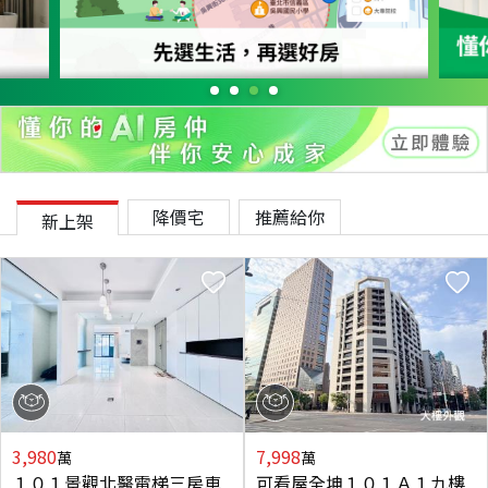
降價宅
推薦給你
新上架
3,980
7,998
萬
萬
１０１景觀北醫電梯三房車
可看屋全坤１０１Ａ１九樓