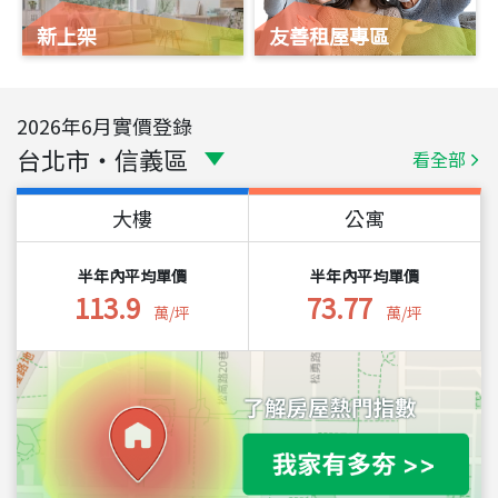
新上架
友善租屋專區
2026
年
6
月實價登錄
台北市
・
信義區
看全部
大樓
公寓
半年內平均單價
半年內平均單價
113.9
73.77
萬/坪
萬/坪