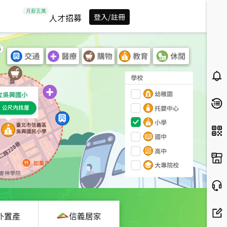
人才招募
登入/註冊
外置產
信義居家