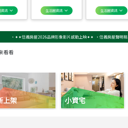
圈資訊
生活圈資訊
生活圈資訊
‧
✦✦信義房屋2026品牌形象影片感動上映✦✦
‧
信義房屋聲明稿－防詐
來看看
新上架
小資宅