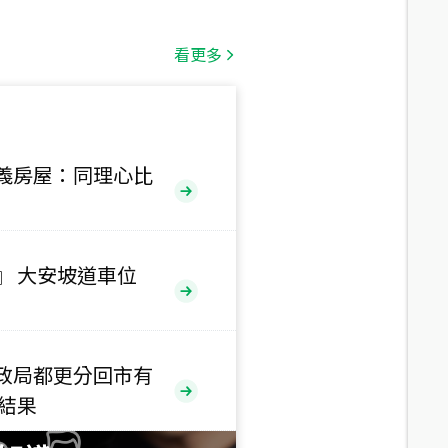
總價
1,808
萬
看更多
總價
530
萬
路二段
義房屋：同理心比
總價
5,800
萬
路
』 大安坡道車位
總價
1,938
萬
三段
政局都更分回市有
總價
售結果
1,350
萬