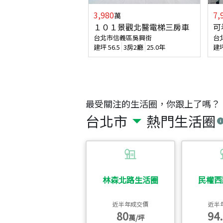
3,980
7,
萬
１０１景觀北醫電梯三房車
可
台北市信義區吳興街
台
建坪
56.5
3房2廳
25.0年
建
最受關注的生活圈，你跟上了嗎？
台北市
熱門生活圈
林森北路生活圈
民權西
近半年成交價
近半
80
94.
萬/坪