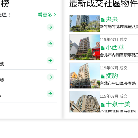
行榜
最新成交社區物件
115
年
07
月 成交
央央
社區！
看更多
新竹縣竹北市高鐵八
115
年
07
月 成交
小西華
台北市內湖區康寧路
115
年
07
月 成交
號
捷豹
台北市中山區長春路
號
115
年
07
月 成交
十泉十美
街
台北市北投區光明路
115
年
07
月 成交
四維天廈
新竹市新竹市四維路