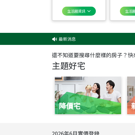
生活圈資訊
生活
最新消息
還不知道要搜尋什麼樣的房子？快
主題好宅
降價宅
2026
年
6
月實價登錄