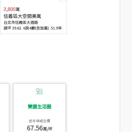
3,800
2,088
萬
萬
信義區大空間美寓
博愛精妝成家易
台北市信義區大道路
台北市信義區虎林街
建坪
39.62
6房4廳(含加蓋)
51.9年
建坪
20.47
3房2廳
56.4年
雙園生活圈
近半年成交價
67.56
萬/坪