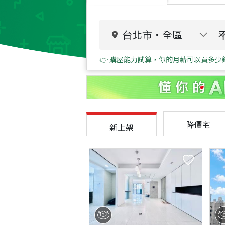
台北市
・
全區
👉 購屋能力試算，你的月薪可以買多少
降價宅
新上架