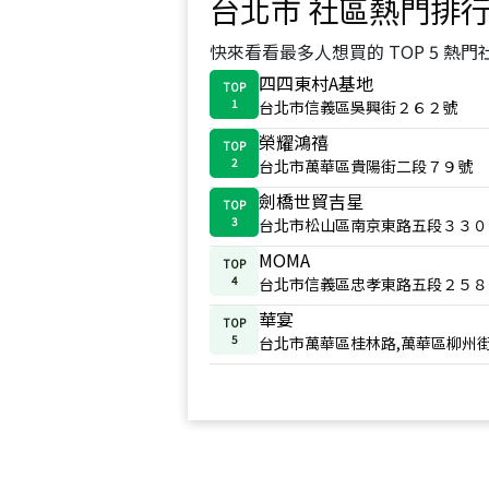
台北市
社區熱門排
快來看看最多人想買的 TOP 5 熱門
四四東村A基地
TOP
1
台北市信義區吳興街２６２號
榮耀鴻禧
TOP
2
台北市萬華區貴陽街二段７９號
劍橋世貿吉星
TOP
3
台北市松山區南京東路五段３３０
MOMA
TOP
4
台北市信義區忠孝東路五段２５８
華宴
TOP
5
台北市萬華區桂林路,萬華區柳州