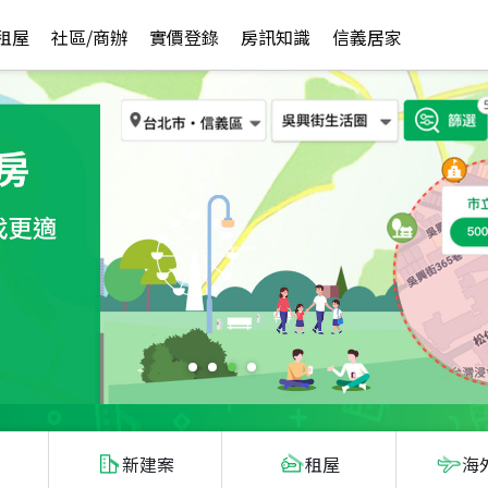
租屋
社區/商辦
實價登錄
房訊知識
信義居家
新建案
租屋
海