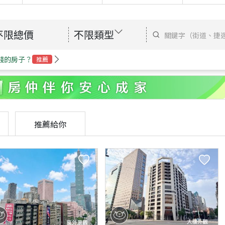
不限總價
不限類型
錢的房子？
推薦
推薦給你