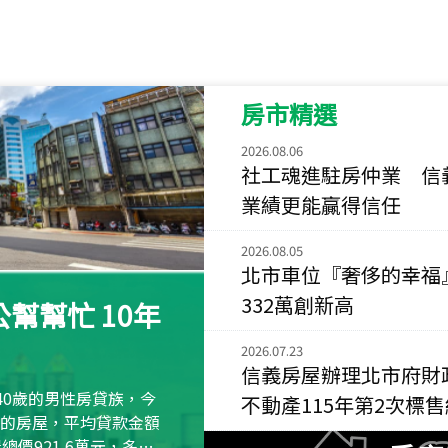
115
年
07
月 成交
菁英典藏
新竹市新竹市慈祥路
房市精選
115
年
07
月 成交
長隄
2026.08.06
新北市永和區環河西
社工魂進駐房仲業 信
業績更能贏得信任
115
年
07
月 成交
央央
2026.08.05
新竹縣竹北市高鐵八
北市車位『奢侈的幸福
332萬創新高
115
年
07
月 成交
幫幫忙 10年
小西華
台北市內湖區康寧路
2026.07.23
信義房屋辦理北市府財
115
年
07
月 成交
40歲的男性房貸族，今
不動產115年第2次標
捷豹
萬元的房屋，平均貸款金額
台北市中山區長春路
屋總價921.6萬元，多出