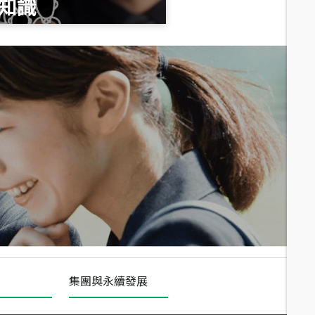
知識
總價
1,020
萬
總價
490
萬
總價
1,808
萬
集團與永續發展