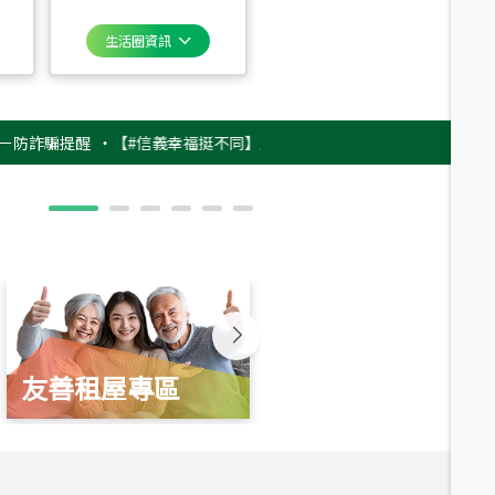
生活圈資訊
騙提醒
‧
【#信義幸福挺不同】用實力，讓升職免抽號碼牌！最新雇主品牌影片
友善租屋專區
新婚起家厝