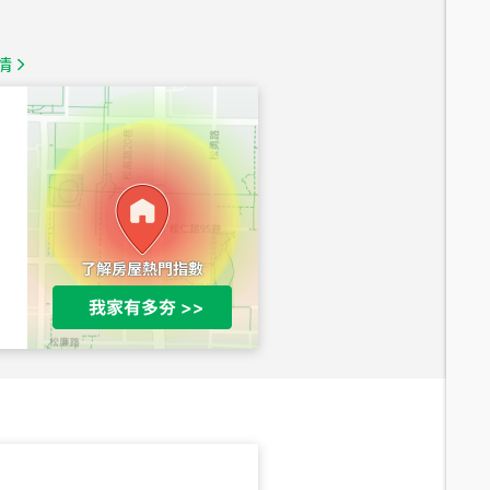
總價
1,350
萬
情
總價
1,020
萬
總價
490
萬
總價
1,808
萬
總價
530
萬
路二段