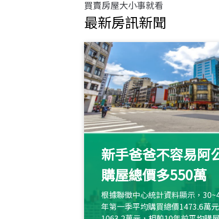
買賣房屋大小事就看
最新房訊新聞
新手爸爸不容易阿公
購屋總價多550萬
根據聯徵中心統計資料顯示，30~
年第一季平均購買總價1473.6
1063.2萬元，相較10年前平均購