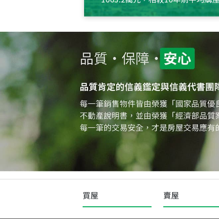
約550萬元，且貸款金額也多
買屋
賣屋