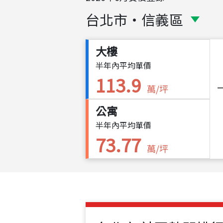
台北市
・
信義區
大樓
半年內平均單價
113.9
萬/坪
公寓
半年內平均單價
73.77
萬/坪