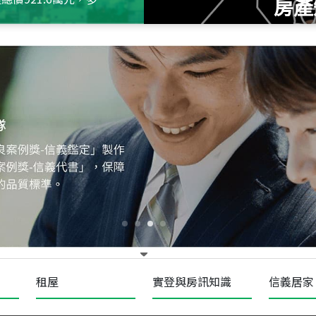
房產
115
年
07
月 成交
十泉十美
台北市北投區光明路
115
年
07
月 成交
四維天廈
新竹市新竹市四維路
115
年
07
月 成交
菁英典藏
新竹市新竹市慈祥路
租屋
實登與房訊知識
信義居家