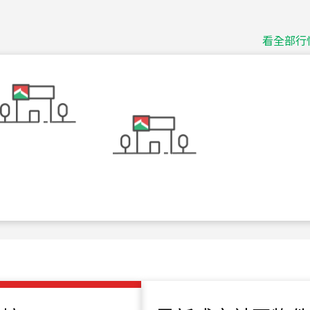
115
年
07
月 成交
捷豹
台北市中山區長春路
看全部行
115
年
07
月 成交
十泉十美
台北市北投區光明路
115
年
07
月 成交
四維天廈
新竹市新竹市四維路
115
年
07
月 成交
菁英典藏
新竹市新竹市慈祥路
115
年
07
月 成交
長隄
新北市永和區環河西