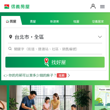
買屋
賣屋
新建案
租屋
信義居家
台北市
・
全區
找好屋
👉 你的月薪可以買多少錢的房子？
推薦