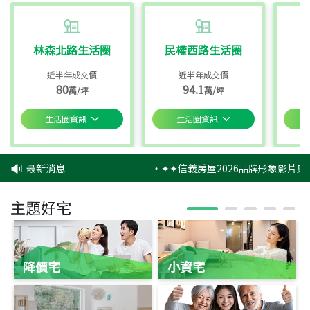
林森北路生活圈
民權西路生活圈
近半年成交價
近半年成交價
80
94.1
萬/坪
萬/坪
生活圈資訊
生活圈資訊
最新消息
‧
✦✦信義房屋2026品牌形象影片感
主題好宅
降價宅
小資宅