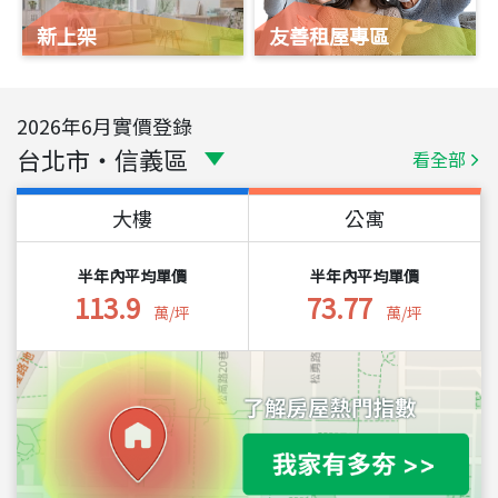
新上架
友善租屋專區
2026
年
6
月實價登錄
台北市
・
信義區
看全部
大樓
公寓
半年內平均單價
半年內平均單價
113.9
73.77
萬/坪
萬/坪