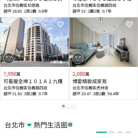
台北市信義區松德路
台北市信義區信義路四段
建坪
28.83
2房2廳
0.8年
建坪
53
2廳2衛
0.7年
7,998
2,088
萬
萬
可看屋全坤１０１Ａ１九樓
博愛精妝成家易
台北市信義區信義路四段
台北市信義區虎林街
建坪
51.63
3房2廳
0.7年
建坪
20.47
3房2廳
56.4年
台北市
熱門生活圈