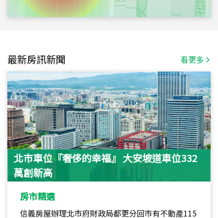
最新房訊新聞
看更多
北市車位『奢侈的幸福』 大安坡道車位332
萬創新高
房市精選
信義房屋辦理北市府財政局都更分回市有不動產115