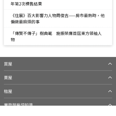
年第2次標售結果
《住展》百大影響力人物周俊吉——房市最熱時，他
偏做最麻煩的事
「傳賢不傳子」樹典範 施振榮膺首屆東方領袖人
物
買屋
賣屋
租屋
實登與房訊知識