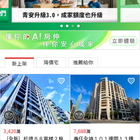
降價宅
推薦給你
新上架
3,420
7,688
萬
萬
｛全新｝松德８８電梯２房
專任全坤１０１邊間１３樓