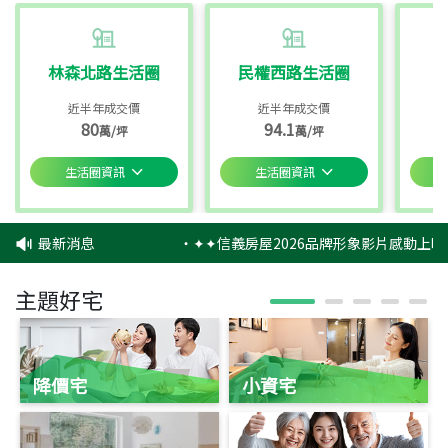
林森北路生活圈
民權西路生活圈
近半年成交價
近半年成交價
80
94.1
萬/坪
萬/坪
生活圈資訊
生活圈資訊
最新消息
‧
✦✦信義房屋2026品牌形象影片感動上映
主題好宅
降價宅
小資宅