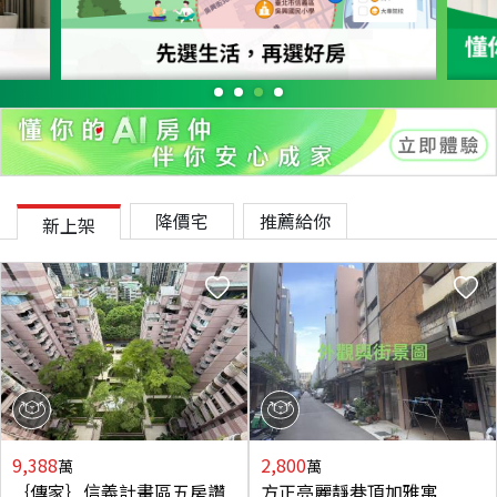
降價宅
推薦給你
新上架
9,388
2,800
萬
萬
｛傳家｝信義計畫區五房讚
方正亮麗靜巷頂加雅寓