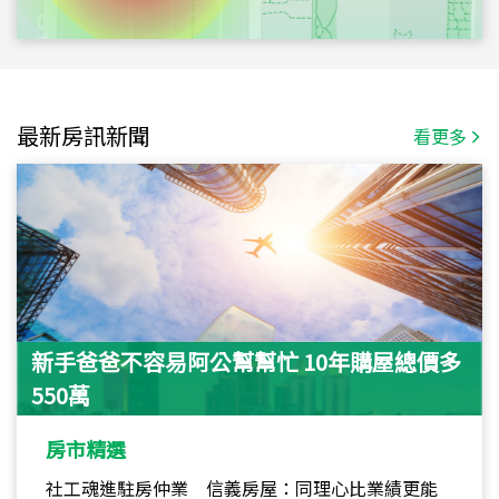
最新房訊新聞
看更多
新手爸爸不容易阿公幫幫忙 10年購屋總價多
550萬
房市精選
社工魂進駐房仲業 信義房屋：同理心比業績更能