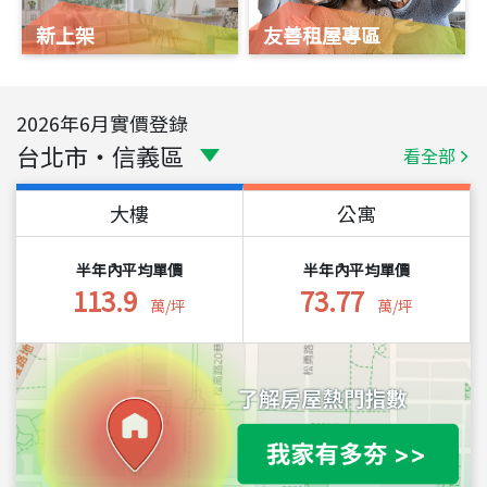
新上架
友善租屋專區
2026
年
6
月實價登錄
台北市
・
信義區
看全部
大樓
公寓
半年內平均單價
半年內平均單價
113.9
73.77
萬/坪
萬/坪