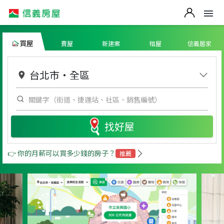
買屋
賣屋
新建案
租屋
信義居家
台北市
・
全區
找好屋
👉 你的月薪可以買多少錢的房子？
推薦