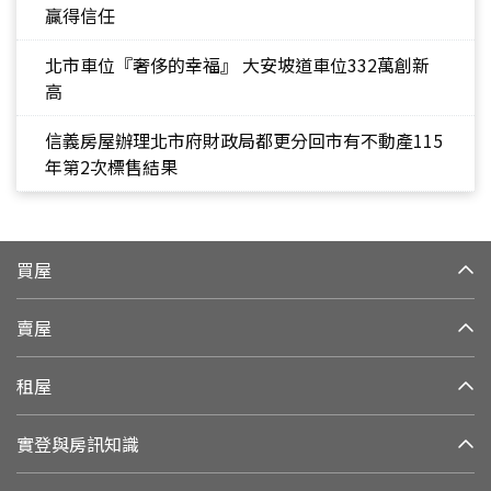
贏得信任
北市車位『奢侈的幸福』 大安坡道車位332萬創新
高
信義房屋辦理北市府財政局都更分回市有不動產115
年第2次標售結果
買屋
賣屋
租屋
實登與房訊知識