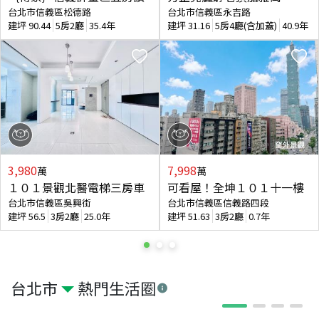
台北市信義區松德路
台北市信義區永吉路
建坪
90.44
5房2廳
35.4年
建坪
31.16
5房4廳(含加蓋)
40.9年
3,980
7,998
萬
萬
１０１景觀北醫電梯三房車
可看屋！全坤１０１十一樓
台北市信義區吳興街
台北市信義區信義路四段
建坪
56.5
3房2廳
25.0年
建坪
51.63
3房2廳
0.7年
台北市
熱門生活圈