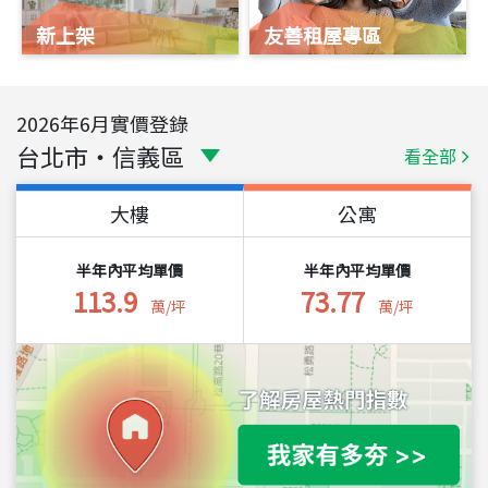
新上架
友善租屋專區
2026
年
6
月實價登錄
台北市
・
信義區
看全部
大樓
公寓
半年內平均單價
半年內平均單價
113.9
73.77
萬/坪
萬/坪