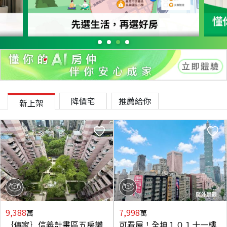
降價宅
推薦給你
新上架
9,388
7,998
萬
萬
｛傳家｝信義計畫區五房讚
可看屋！全坤１０１十一樓