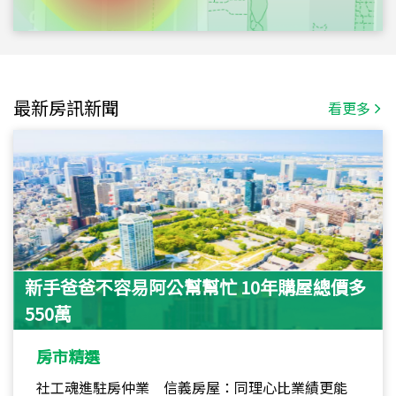
最新房訊新聞
看更多
新手爸爸不容易阿公幫幫忙 10年購屋總價多
550萬
房市精選
社工魂進駐房仲業 信義房屋：同理心比業績更能