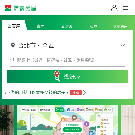
買屋
賣屋
新建案
租屋
信義居家
台北市
・
全區
找好屋
👉 你的月薪可以買多少錢的房子？
推薦