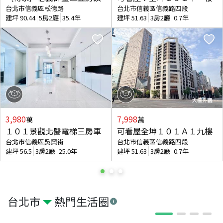
台北市信義區松德路
台北市信義區信義路四段
建坪
90.44
5房2廳
35.4年
建坪
51.63
3房2廳
0.7年
3,980
7,998
萬
萬
１０１景觀北醫電梯三房車
可看屋全坤１０１Ａ１九樓
台北市信義區吳興街
台北市信義區信義路四段
建坪
56.5
3房2廳
25.0年
建坪
51.63
3房2廳
0.7年
台北市
熱門生活圈