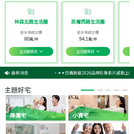
林森北路生活圈
民權西路生活圈
近半年成交價
近半年成交價
80
94.1
萬/坪
萬/坪
生活圈資訊
生活圈資訊
最新消息
‧
✦✦信義房屋2026品牌形象影片感動上映
主題好宅
降價宅
小資宅