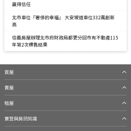
贏得信任
北市車位『奢侈的幸福』 大安坡道車位332萬創新
高
信義房屋辦理北市府財政局都更分回市有不動產115
年第2次標售結果
買屋
賣屋
租屋
實登與房訊知識