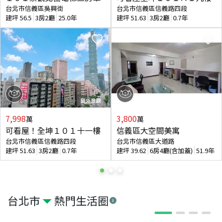
台北市信義區吳興街
台北市信義區信義路四段
建坪
56.5
3房2廳
25.0年
建坪
51.63
3房2廳
0.7年
7,998
3,800
萬
萬
可看屋！全坤１０１十一樓
信義區大空間美寓
台北市信義區信義路四段
台北市信義區大道路
建坪
51.63
3房2廳
0.7年
建坪
39.62
6房4廳(含加蓋)
51.9年
台北市
熱門生活圈