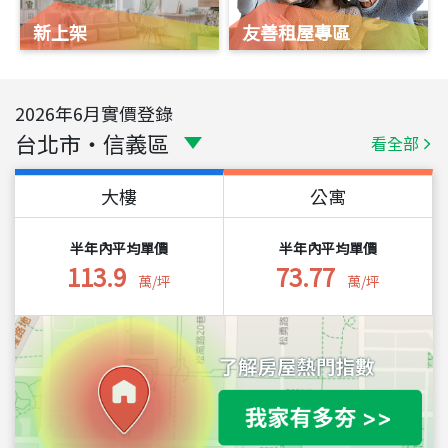
新上架
友善租屋專區
2026
年
6
月實價登錄
台北市
・
信義區
看全部
大樓
公寓
半年內平均單價
半年內平均單價
113.9
73.77
萬/坪
萬/坪