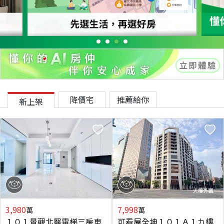
降價宅
推薦給你
新上架
3,980
7,998
萬
萬
１０１景觀北醫電梯三房車
可看屋全坤１０１Ａ１九樓