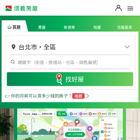
買屋
賣屋
新建案
租屋
信義居家
台北市
・
全區
找好屋
👉 你的月薪可以買多少錢的房子？
推薦