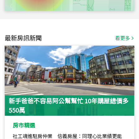
最新房訊新聞
看更多
新手爸爸不容易阿公幫幫忙 10年購屋總價多
550萬
房市精選
社工魂進駐房仲業 信義房屋：同理心比業績更能