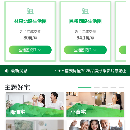
林森北路生活圈
民權西路生活圈
近半年成交價
近半年成交價
80
94.1
萬/坪
萬/坪
生活圈資訊
生活圈資訊
最新消息
‧
✦✦信義房屋2026品牌形象影片感動上映
主題好宅
降價宅
小資宅