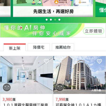
降價宅
推薦給你
新上架
3,980
7,998
萬
萬
１０１景觀北醫電梯三房車
可看屋全坤１０１Ａ１九樓