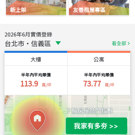
新上架
友善租屋專區
2026
年
6
月實價登錄
台北市
・
信義區
看全部
大樓
公寓
半年內平均單價
半年內平均單價
113.9
73.77
萬/坪
萬/坪