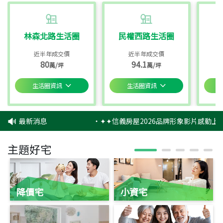
林森北路生活圈
民權西路生活圈
近半年成交價
近半年成交價
80
94.1
萬/坪
萬/坪
生活圈資訊
生活圈資訊
最新消息
‧
✦✦信義房屋2026品牌形象影片感動上映
主題好宅
降價宅
小資宅