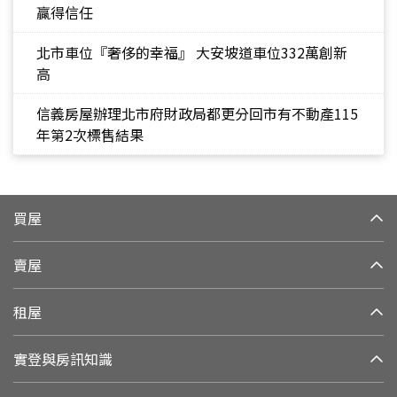
贏得信任
北市車位『奢侈的幸福』 大安坡道車位332萬創新
高
信義房屋辦理北市府財政局都更分回市有不動產115
年第2次標售結果
買屋
賣屋
租屋
實登與房訊知識