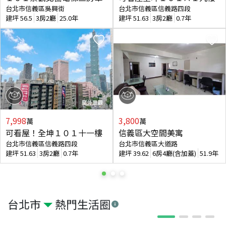
台北市信義區吳興街
台北市信義區信義路四段
建坪
56.5
3房2廳
25.0年
建坪
51.63
3房2廳
0.7年
7,998
3,800
萬
萬
可看屋！全坤１０１十一樓
信義區大空間美寓
台北市信義區信義路四段
台北市信義區大道路
建坪
51.63
3房2廳
0.7年
建坪
39.62
6房4廳(含加蓋)
51.9年
台北市
熱門生活圈