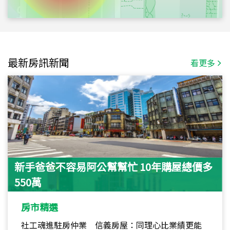
最新房訊新聞
看更多
新手爸爸不容易阿公幫幫忙 10年購屋總價多
550萬
房市精選
社工魂進駐房仲業 信義房屋：同理心比業績更能