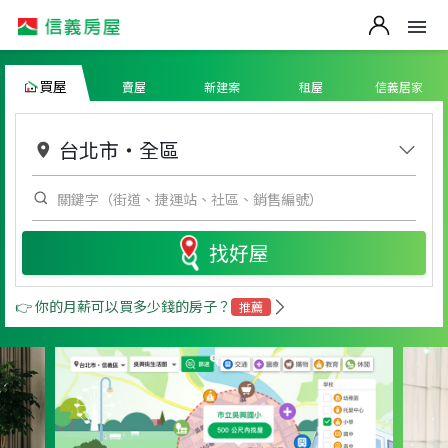
買屋
賣屋
新建案
租屋
信義居家
台北市
・
全區
找好屋
👉 你的月薪可以買多少錢的房子？
推薦