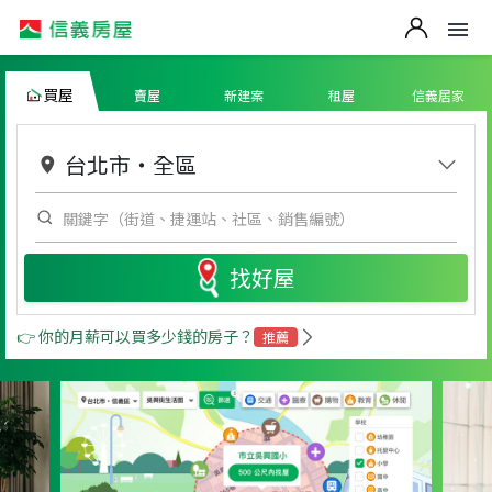
買屋
賣屋
新建案
租屋
信義居家
台北市
・
全區
找好屋
👉 你的月薪可以買多少錢的房子？
推薦