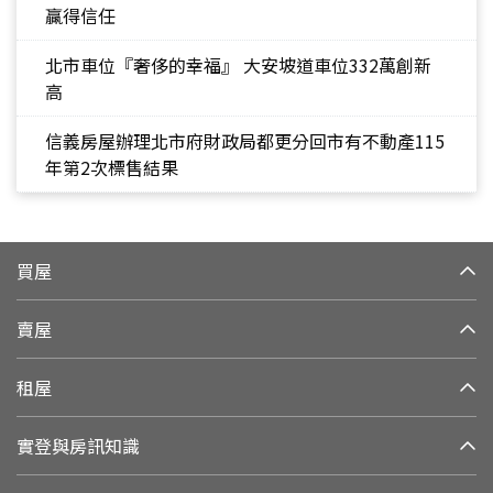
贏得信任
北市車位『奢侈的幸福』 大安坡道車位332萬創新
高
信義房屋辦理北市府財政局都更分回市有不動產115
年第2次標售結果
買屋
賣屋
租屋
實登與房訊知識