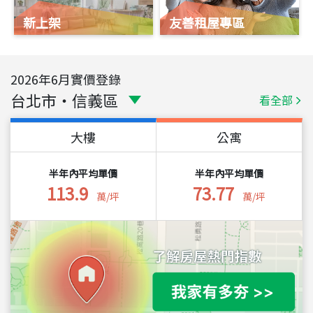
新上架
友善租屋專區
2026
年
6
月實價登錄
台北市
・
信義區
看全部
大樓
公寓
半年內平均單價
半年內平均單價
113.9
73.77
萬/坪
萬/坪