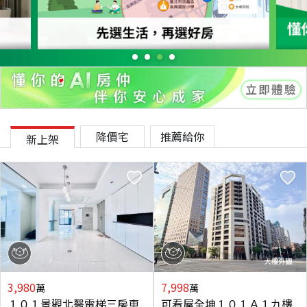
降價宅
推薦給你
新上架
3,980
7,998
萬
萬
１０１景觀北醫電梯三房車
可看屋全坤１０１Ａ１九樓