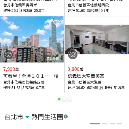
台北市信義區吳興街
台北市信義區信義路四段
建坪
56.5
3房2廳
25.0年
建坪
51.63
3房2廳
0.7年
7,998
3,800
萬
萬
可看屋！全坤１０１十一樓
信義區大空間美寓
台北市信義區信義路四段
台北市信義區大道路
建坪
51.63
3房2廳
0.7年
建坪
39.62
6房4廳(含加蓋)
51.9年
台北市
熱門生活圈