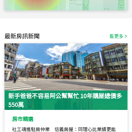
最新房訊新聞
看更多
新手爸爸不容易阿公幫幫忙 10年購屋總價多
550萬
房市精選
社工魂進駐房仲業 信義房屋：同理心比業績更能