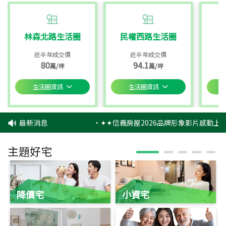
林森北路生活圈
民權西路生活圈
近半年成交價
近半年成交價
80
94.1
萬/坪
萬/坪
生活圈資訊
生活圈資訊
最新消息
‧
✦✦信義房屋2026品牌形象影片感動上映
主題好宅
降價宅
小資宅