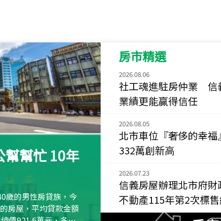
115
年
07
月 成交
菁英典藏
新竹市新竹市慈祥路
房市精選
115
年
07
月 成交
長隄
2026.08.06
新北市永和區環河西
社工魂進駐房仲業 信
業績更能贏得信任
115
年
07
月 成交
央央
2026.08.05
新竹縣竹北市高鐵八
北市車位『奢侈的幸福
115
年
07
月 成交
332萬創新高
幫幫忙 10年
小西華
台北市內湖區康寧路
2026.07.23
信義房屋辦理北市府財
115
年
07
月 成交
40歲的男性房貸族，今
不動產115年第2次標
捷豹
萬元的房屋，平均貸款金額
台北市中山區長春路
屋總價921.6萬元，多出