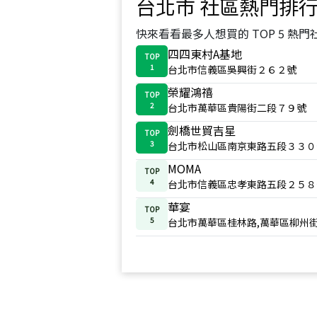
台北市
社區熱門排
快來看看最多人想買的 TOP 5 熱門
四四東村A基地
TOP
1
台北市信義區吳興街２６２號
榮耀鴻禧
TOP
2
台北市萬華區貴陽街二段７９號
劍橋世貿吉星
TOP
3
台北市松山區南京東路五段３３０
MOMA
TOP
4
台北市信義區忠孝東路五段２５８
華宴
TOP
5
台北市萬華區桂林路,萬華區柳州