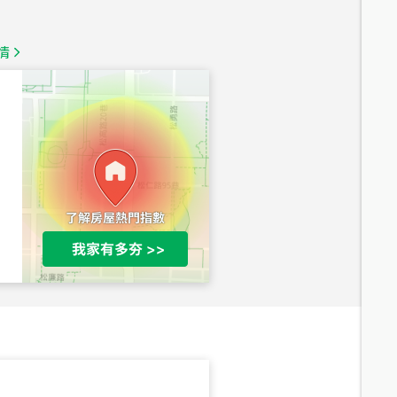
1,350
萬
情
總價
1,020
萬
總價
490
萬
總價
1,808
萬
總價
530
萬
路二段