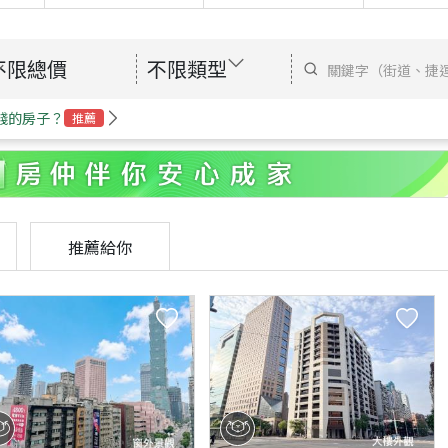
不限總價
不限類型
錢的房子？
推薦
推薦給你