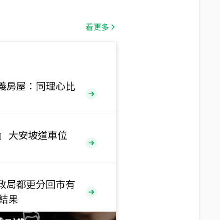
總價
1,808
萬
看更多
總價
530
萬
路二段
義房屋：同理心比
總價
5,800
萬
路
』 大安坡道車位
總價
1,938
萬
三段
政局都更分回市有
總價
售結果
1,350
萬