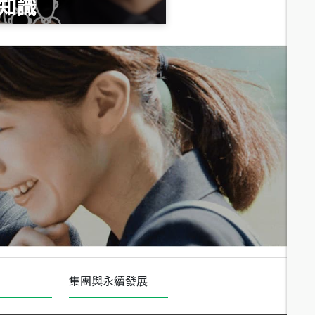
知識
總價
1,020
萬
總價
490
萬
總價
1,808
萬
集團與永續發展