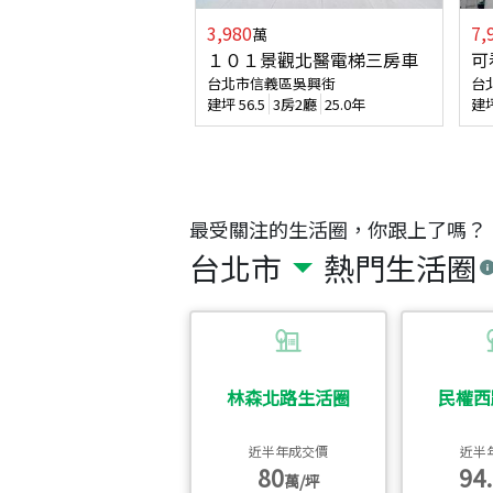
3,980
7,
萬
１０１景觀北醫電梯三房車
可
台北市信義區吳興街
台
建坪
56.5
3房2廳
25.0年
建
最受關注的生活圈，你跟上了嗎？
台北市
熱門生活圈
林森北路生活圈
民權西
近半年成交價
近半
80
94.
萬/坪