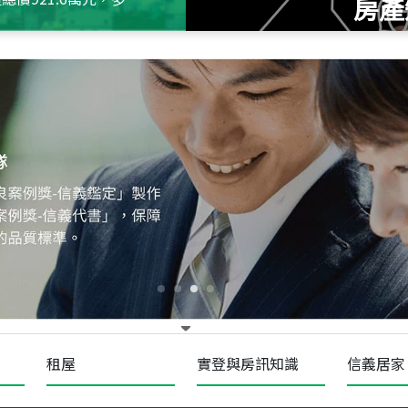
房產
115
年
07
月 成交
十泉十美
台北市北投區光明路
115
年
07
月 成交
四維天廈
新竹市新竹市四維路
115
年
07
月 成交
菁英典藏
新竹市新竹市慈祥路
租屋
實登與房訊知識
信義居家