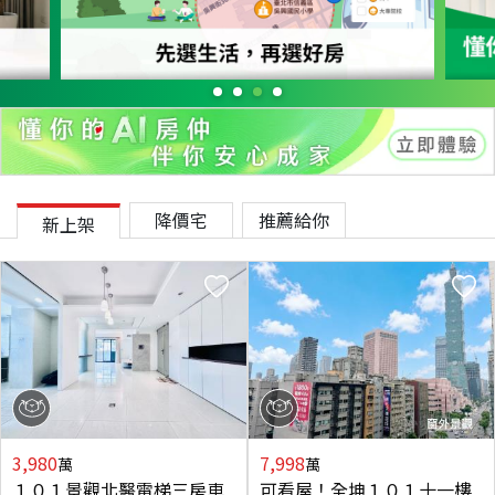
降價宅
推薦給你
新上架
3,980
7,998
萬
萬
１０１景觀北醫電梯三房車
可看屋！全坤１０１十一樓