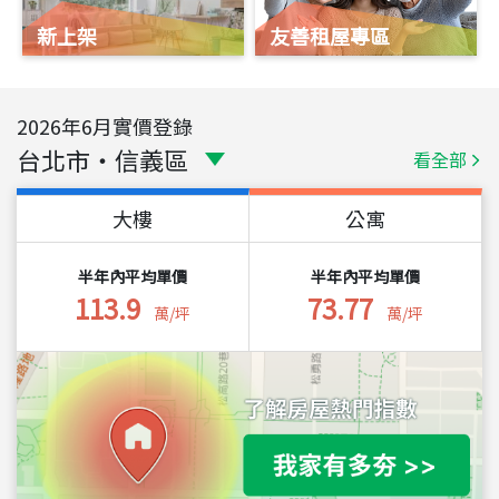
新上架
友善租屋專區
2026
年
6
月實價登錄
台北市
・
信義區
看全部
大樓
公寓
半年內平均單價
半年內平均單價
113.9
73.77
萬/坪
萬/坪