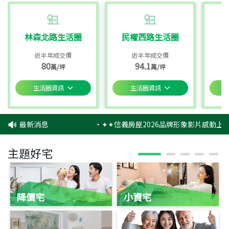
林森北路生活圈
民權西路生活圈
近半年成交價
近半年成交價
80
94.1
萬/坪
萬/坪
生活圈資訊
生活圈資訊
最新消息
‧
✦✦信義房屋2026品牌形象影片感動上映
主題好宅
降價宅
小資宅