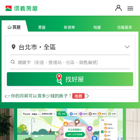
買屋
賣屋
新建案
租屋
信義居家
台北市
・
全區
找好屋
👉 你的月薪可以買多少錢的房子？
推薦