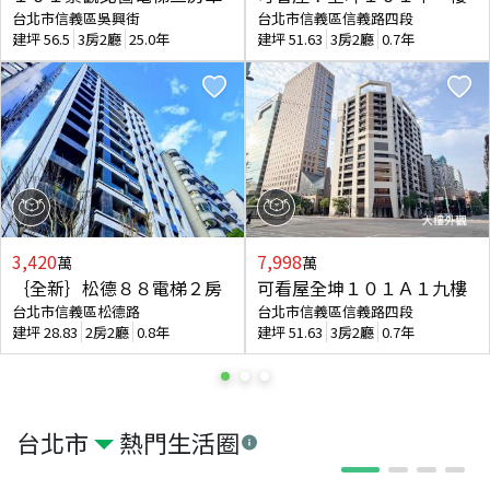
台北市信義區吳興街
台北市信義區信義路四段
建坪
56.5
3房2廳
25.0年
建坪
51.63
3房2廳
0.7年
3,420
7,998
萬
萬
｛全新｝松德８８電梯２房
可看屋全坤１０１Ａ１九樓
台北市信義區松德路
台北市信義區信義路四段
建坪
28.83
2房2廳
0.8年
建坪
51.63
3房2廳
0.7年
台北市
熱門生活圈