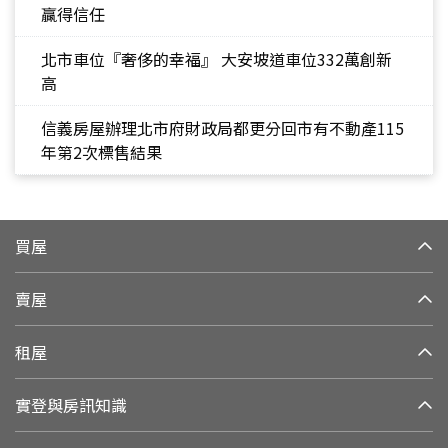
贏得信任
北市車位『奢侈的幸福』 大安坡道車位332萬創新
高
信義房屋辦理北市府財政局都更分回市有不動產115
年第2次標售結果
買屋
賣屋
租屋
實登與房訊知識