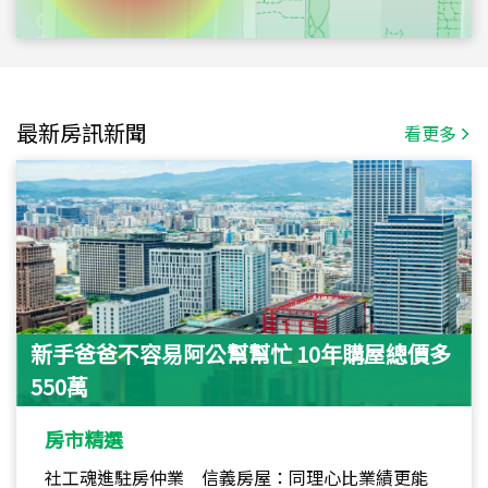
最新房訊新聞
看更多
新手爸爸不容易阿公幫幫忙 10年購屋總價多
550萬
房市精選
社工魂進駐房仲業 信義房屋：同理心比業績更能