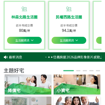
林森北路生活圈
民權西路生活圈
近半年成交價
近半年成交價
80
94.1
萬/坪
萬/坪
生活圈資訊
生活圈資訊
最新消息
‧
✦✦信義房屋2026品牌形象影片感動上映
主題好宅
降價宅
小資宅