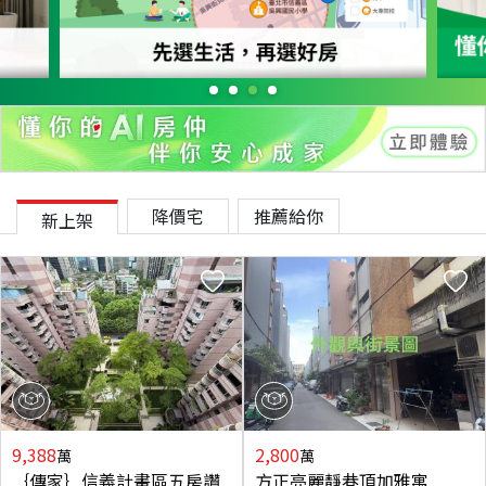
降價宅
推薦給你
新上架
9,388
2,800
萬
萬
｛傳家｝信義計畫區五房讚
方正亮麗靜巷頂加雅寓