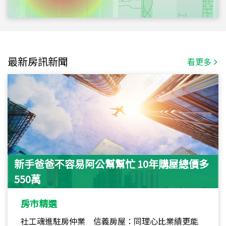
最新房訊新聞
看更多
新手爸爸不容易阿公幫幫忙 10年購屋總價多
550萬
房市精選
社工魂進駐房仲業 信義房屋：同理心比業績更能