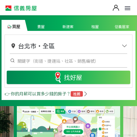
買屋
賣屋
新建案
租屋
信義居家
台北市
・
全區
找好屋
👉 你的月薪可以買多少錢的房子？
推薦