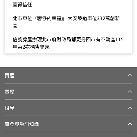
贏得信任
北市車位『奢侈的幸福』 大安坡道車位332萬創新
高
信義房屋辦理北市府財政局都更分回市有不動產115
年第2次標售結果
買屋
賣屋
租屋
實登與房訊知識