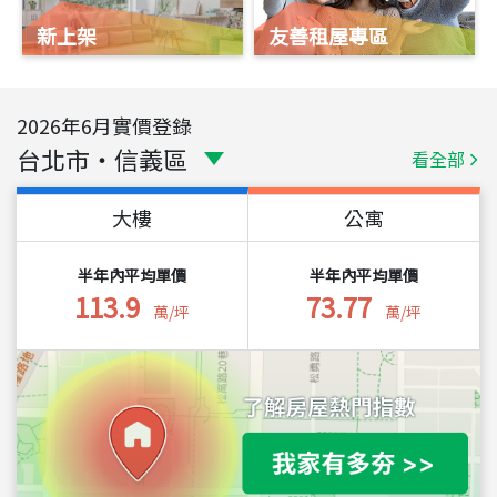
新上架
友善租屋專區
2026
年
6
月實價登錄
台北市
・
信義區
看全部
大樓
公寓
半年內平均單價
半年內平均單價
113.9
73.77
萬/坪
萬/坪