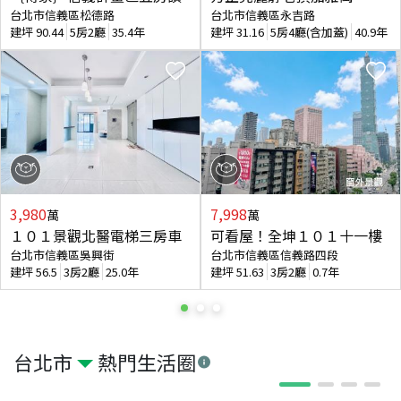
台北市信義區松德路
台北市信義區永吉路
建坪
90.44
5房2廳
35.4年
建坪
31.16
5房4廳(含加蓋)
40.9年
3,980
7,998
萬
萬
１０１景觀北醫電梯三房車
可看屋！全坤１０１十一樓
台北市信義區吳興街
台北市信義區信義路四段
建坪
56.5
3房2廳
25.0年
建坪
51.63
3房2廳
0.7年
台北市
熱門生活圈