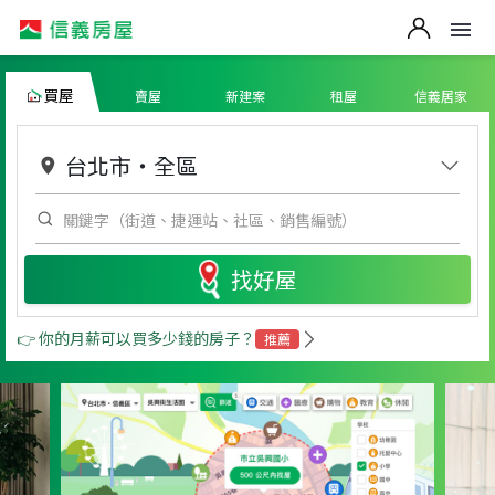
買屋
賣屋
新建案
租屋
信義居家
台北市
・
全區
找好屋
👉 你的月薪可以買多少錢的房子？
推薦