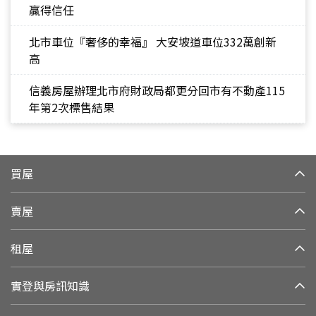
贏得信任
北市車位『奢侈的幸福』 大安坡道車位332萬創新
高
信義房屋辦理北市府財政局都更分回市有不動產115
年第2次標售結果
買屋
賣屋
租屋
實登與房訊知識