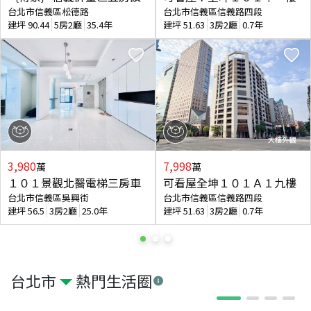
台北市信義區松德路
台北市信義區信義路四段
建坪
90.44
5房2廳
35.4年
建坪
51.63
3房2廳
0.7年
3,980
7,998
萬
萬
１０１景觀北醫電梯三房車
可看屋全坤１０１Ａ１九樓
台北市信義區吳興街
台北市信義區信義路四段
建坪
56.5
3房2廳
25.0年
建坪
51.63
3房2廳
0.7年
台北市
熱門生活圈