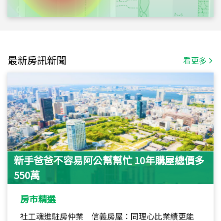
最新房訊新聞
看更多
新手爸爸不容易阿公幫幫忙 10年購屋總價多
550萬
房市精選
社工魂進駐房仲業 信義房屋：同理心比業績更能