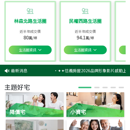
林森北路生活圈
民權西路生活圈
近半年成交價
近半年成交價
80
94.1
萬/坪
萬/坪
生活圈資訊
生活圈資訊
最新消息
‧
✦✦信義房屋2026品牌形象影片感動上映
主題好宅
降價宅
小資宅