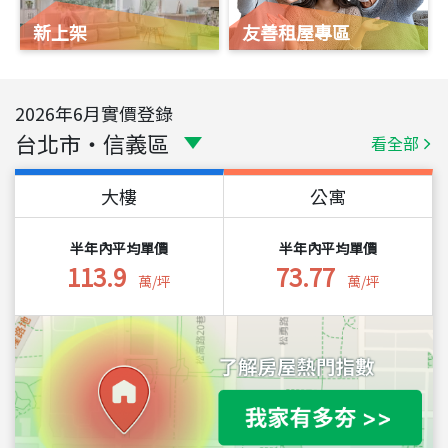
新上架
友善租屋專區
2026
年
6
月實價登錄
台北市
・
信義區
看全部
大樓
公寓
半年內平均單價
半年內平均單價
113.9
73.77
萬/坪
萬/坪