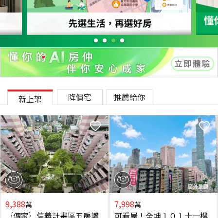
降價宅
推薦給你
新上架
9,388
7,998
萬
萬
｛傳家｝信義計畫區五房讚
可看屋！全坤１０１十一樓