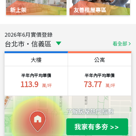
新上架
友善租屋專區
2026
年
6
月實價登錄
台北市
・
信義區
看全部
大樓
公寓
半年內平均單價
半年內平均單價
113.9
73.77
萬/坪
萬/坪