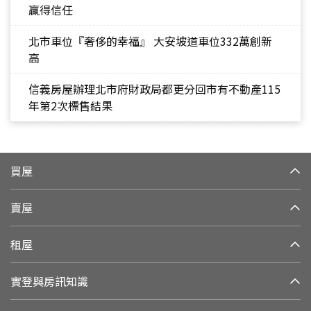
贏得信任
北市車位『奢侈的幸福』 大安坡道車位332萬創新
高
信義房屋辦理北市府財政局都更分回市有不動產115
年第2次標售結果
買屋
賣屋
租屋
實登與房訊知識