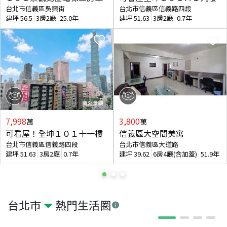
台北市信義區吳興街
台北市信義區信義路四段
建坪
56.5
3房2廳
25.0年
建坪
51.63
3房2廳
0.7年
7,998
3,800
萬
萬
可看屋！全坤１０１十一樓
信義區大空間美寓
台北市信義區信義路四段
台北市信義區大道路
建坪
51.63
3房2廳
0.7年
建坪
39.62
6房4廳(含加蓋)
51.9年
台北市
熱門生活圈