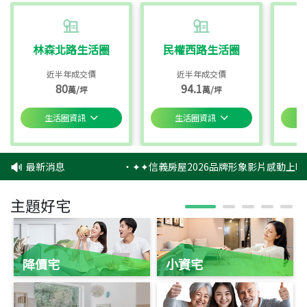
林森北路生活圈
民權西路生活圈
近半年成交價
近半年成交價
80
94.1
萬/坪
萬/坪
生活圈資訊
生活圈資訊
最新消息
‧
✦✦信義房屋2026品牌形象影片感動上映
主題好宅
降價宅
小資宅