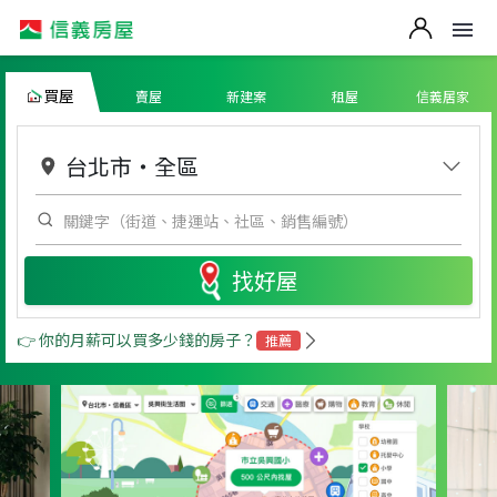
買屋
賣屋
新建案
租屋
信義居家
台北市
・
全區
找好屋
👉 你的月薪可以買多少錢的房子？
推薦