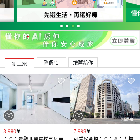
降價宅
推薦給你
新上架
3,980
7,998
萬
萬
１０１景觀北醫電梯三房車
可看屋全坤１０１Ａ１九樓