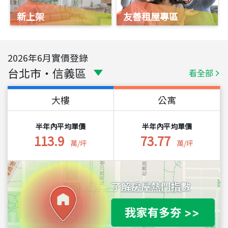
新上架
友善租屋專區
2026
年
6
月實價登錄
台北市
・
信義區
看全部
大樓
公寓
半年內平均單價
半年內平均單價
113.9
73.77
萬/坪
萬/坪