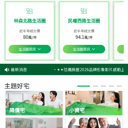
林森北路生活圈
民權西路生活圈
近半年成交價
近半年成交價
80
94.1
萬/坪
萬/坪
生活圈資訊
生活圈資訊
最新消息
‧
✦✦信義房屋2026品牌形象影片感動上映
主題好宅
降價宅
小資宅