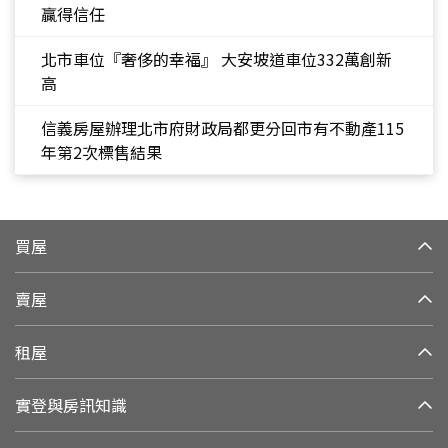
贏得信任
北市車位『奢侈的幸福』 大安坡道車位332萬創新
高
信義房屋辦理北市府財政局都更分回市有不動產115
年第2次標售結果
買屋
賣屋
租屋
實登與房訊知識