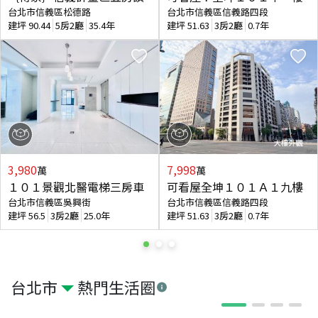
台北市信義區松德路
台北市信義區信義路四段
建坪
90.44
5房2廳
35.4年
建坪
51.63
3房2廳
0.7年
3,980
7,998
萬
萬
１０１景觀北醫電梯三房車
可看屋全坤１０１Ａ１九樓
台北市信義區吳興街
台北市信義區信義路四段
建坪
56.5
3房2廳
25.0年
建坪
51.63
3房2廳
0.7年
台北市
熱門生活圈