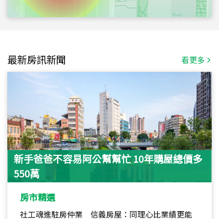
最新房訊新聞
看更多
新手爸爸不容易阿公幫幫忙 10年購屋總價多
550萬
房市精選
社工魂進駐房仲業 信義房屋：同理心比業績更能