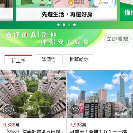
降價宅
推薦給你
新上架
9,388
7,998
萬
萬
｛傳家｝信義計畫區五房讚
可看屋！全坤１０１十一樓