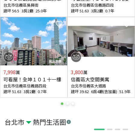
台北市信義區吳興街
台北市信義區信義路四段
建坪
56.5
3房2廳
25.0年
建坪
51.63
3房2廳
0.7年
7,998
3,800
萬
萬
可看屋！全坤１０１十一樓
信義區大空間美寓
台北市信義區信義路四段
台北市信義區大道路
建坪
51.63
3房2廳
0.7年
建坪
39.62
6房4廳(含加蓋)
51.9年
台北市
熱門生活圈