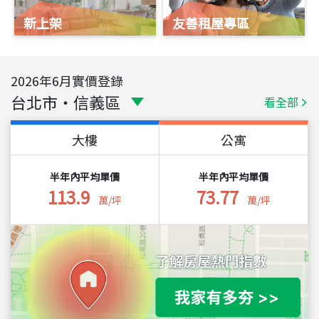
新上架
友善租屋專區
2026
年
6
月實價登錄
台北市
・
信義區
看全部
大樓
公寓
半年內平均單價
半年內平均單價
113.9
73.77
萬/坪
萬/坪