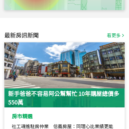
最新房訊新聞
看更多
新手爸爸不容易阿公幫幫忙 10年購屋總價多
550萬
房市精選
社工魂進駐房仲業 信義房屋：同理心比業績更能