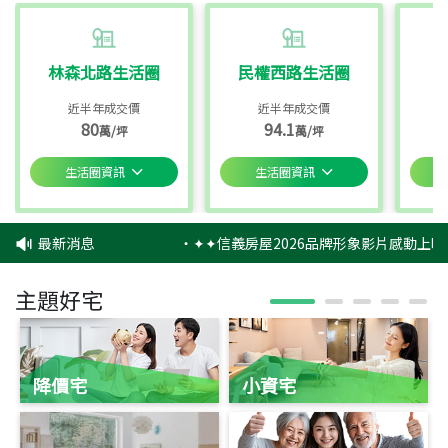
林森北路生活圈
民權西路生活圈
近半年成交價
近半年成交價
80
94.1
萬/坪
萬/坪
生活圈資訊
生活圈資訊
最新消息
‧
✦✦信義房屋2026品牌形象影片感動上映
主題好宅
降價宅
小資宅