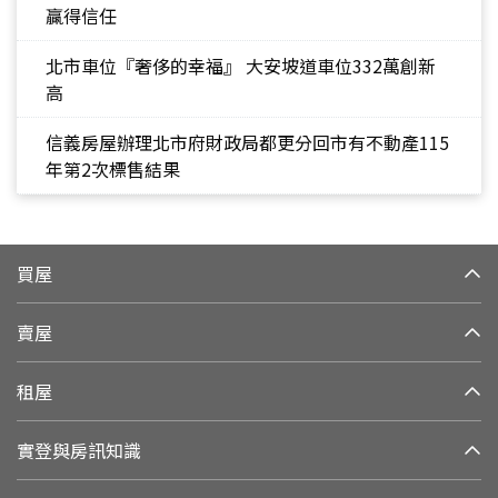
贏得信任
北市車位『奢侈的幸福』 大安坡道車位332萬創新
高
信義房屋辦理北市府財政局都更分回市有不動產115
年第2次標售結果
買屋
賣屋
租屋
實登與房訊知識