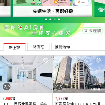
降價宅
推薦給你
新上架
3,980
7,998
萬
萬
１０１景觀北醫電梯三房車
可看屋全坤１０１Ａ１九樓