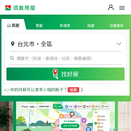
買屋
賣屋
新建案
租屋
信義居家
台北市
・
全區
找好屋
👉 你的月薪可以買多少錢的房子？
推薦