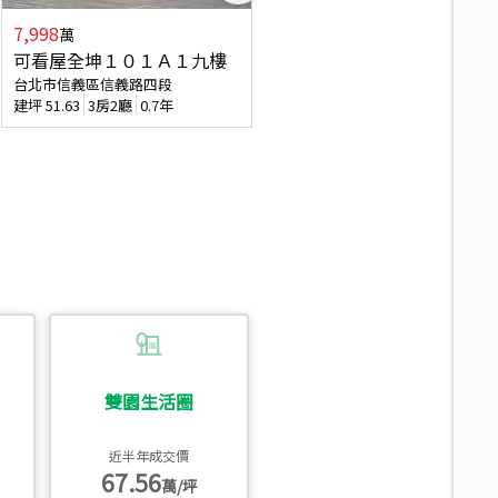
7,998
7,688
萬
萬
可看屋全坤１０１Ａ１九樓
專任全坤１０１邊間１３樓
台北市信義區信義路四段
台北市信義區信義路四段
建坪
51.63
3房2廳
0.7年
建坪
53
2廳2衛
0.7年
雙園生活圈
近半年成交價
67.56
萬/坪