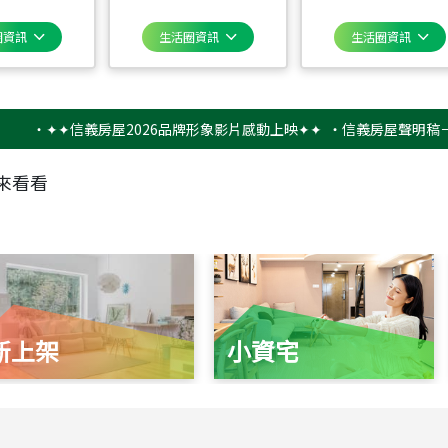
圈資訊
生活圈資訊
生活圈資訊
✦✦信義房屋2026品牌形象影片感動上映✦✦
‧
信義房屋聲明稿－防詐騙
來看看
新上架
小資宅
115
年
07
月 成交