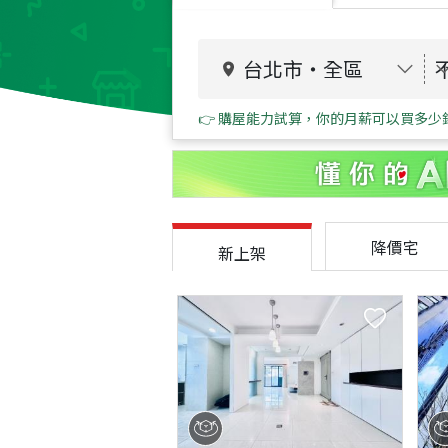
台北市
・
全區
👉 購屋能力試算，你的月薪可以買多少
降價宅
新上架