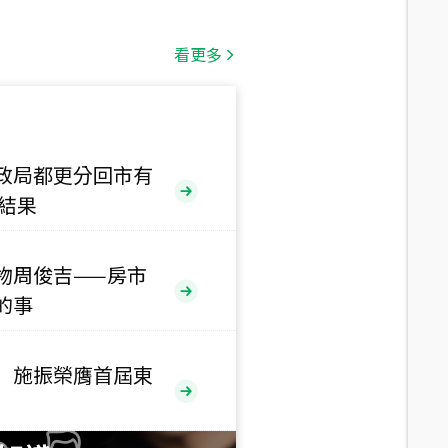
總價
1,808
萬
看更多
總價
530
萬
路二段
政局都更分回市有
售結果
總價
5,800
萬
路
物周俊吉——房市
總價
的事
1,938
萬
三段
 施振榮膺首屆東
總價
1,350
萬