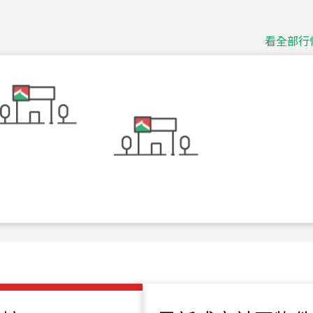
捷豹
台北市中山區長春路
看全部行
115
年
07
月 成交
十泉十美
台北市北投區光明路
115
年
07
月 成交
四維天廈
新竹市新竹市四維路
115
年
07
月 成交
菁英典藏
新竹市新竹市慈祥路
115
年
07
月 成交
長隄
新北市永和區環河西