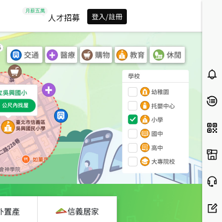
人才招募
登入/註冊
外置產
信義居家