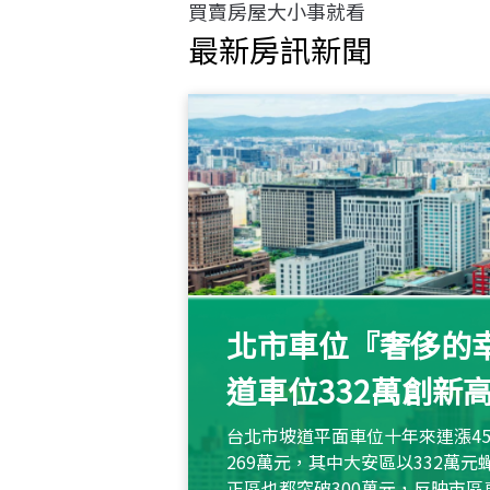
買賣房屋大小事就看
最新房訊新聞
北市車位『奢侈的幸
道車位332萬創新
台北市坡道平面車位十年來連漲45
269萬元，其中大安區以332萬
正區也都突破300萬元，反映市