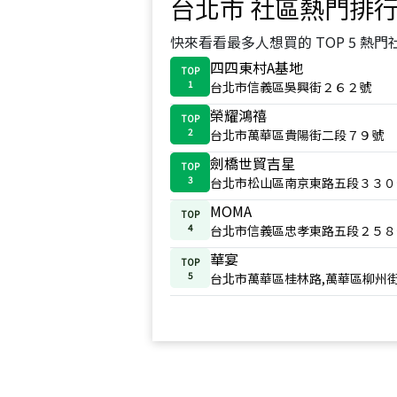
台北市
社區熱門排
快來看看最多人想買的 TOP 5 熱門
四四東村A基地
TOP
1
台北市信義區吳興街２６２號
榮耀鴻禧
TOP
2
台北市萬華區貴陽街二段７９號
劍橋世貿吉星
TOP
3
台北市松山區南京東路五段３３０
MOMA
TOP
4
台北市信義區忠孝東路五段２５８
華宴
TOP
5
台北市萬華區桂林路,萬華區柳州