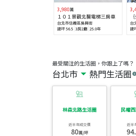
3,980
3,
萬
１０１景觀北醫電梯三房車
｛
台北市信義區吳興街
台
建坪
56.5
3房2廳
25.0年
建
最受關注的生活圈，你跟上了嗎？
台北市
熱門生活圈
林森北路生活圈
民權西
近半年成交價
近半
80
94.
萬/坪