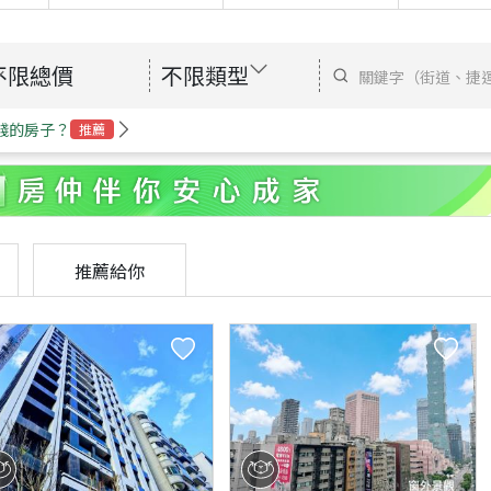
不限總價
不限類型
錢的房子？
推薦
推薦給你