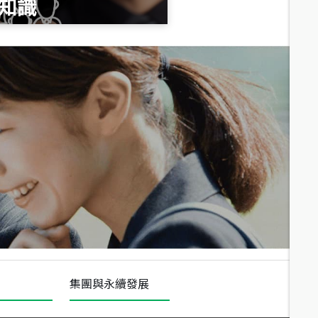
知識
總價
1,020
萬
總價
490
萬
總價
1,808
萬
集團與永續發展