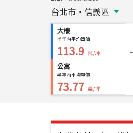
台北市
・
信義區
大樓
半年內平均單價
113.9
萬/坪
公寓
半年內平均單價
73.77
萬/坪