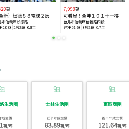
420
7,998
萬
萬
全新｝松德８８電梯２房
可看屋！全坤１０１十一樓
北市信義區松德路
台北市信義區信義路四段
坪
28.83
2房2廳
0.8年
建坪
51.63
3房2廳
0.7年
路生活圈
士林生活圈
東區商圈
年成交價
近半年成交價
近半年成交價
1
83.89
121.64
萬/坪
萬/坪
萬/坪