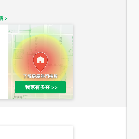
1,350
萬
情
總價
1,020
萬
總價
490
萬
總價
1,808
萬
總價
530
萬
路二段