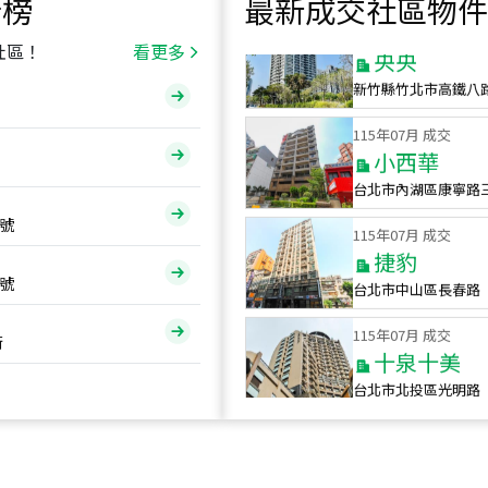
行榜
最新成交社區物件
115
年
07
月 成交
央央
社區！
看更多
新竹縣竹北市高鐵八
115
年
07
月 成交
小西華
台北市內湖區康寧路
115
年
07
月 成交
號
捷豹
台北市中山區長春路
號
115
年
07
月 成交
十泉十美
街
台北市北投區光明路
115
年
07
月 成交
四維天廈
新竹市新竹市四維路