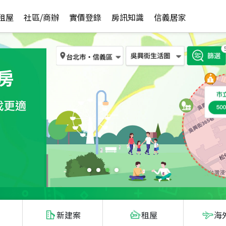
租屋
社區/商辦
實價登錄
房訊知識
信義居家
新建案
租屋
海