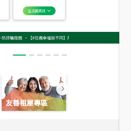
生活圈資訊
提醒
‧
【#信義幸福挺不同】用實力，讓升職免抽號碼牌！最新雇主品牌影片
友善租屋專區
新婚起家厝
總價