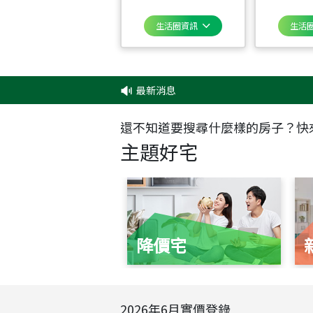
生活圈資訊
生活
最新消息
‧
還不知道要搜尋什麼樣的房子？快
主題好宅
降價宅
2026
年
6
月實價登錄