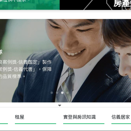
房產
115
年
07
月 成交
十泉十美
台北市北投區光明路
115
年
07
月 成交
四維天廈
新竹市新竹市四維路
115
年
07
月 成交
菁英典藏
新竹市新竹市慈祥路
租屋
實登與房訊知識
信義居家