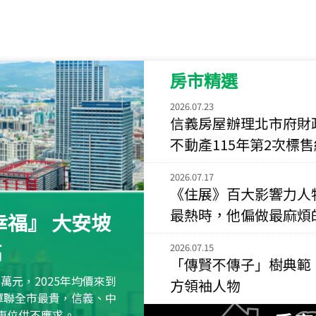
115
年
07
月 成交
菁英典藏
新竹市新竹市慈祥路
房市精選
115
年
07
月 成交
長隄
2026.07.23
新北市永和區環河西
信義房屋辦理北市府財
不動產115年第2次標
115
年
07
月 成交
央央
2026.07.17
新竹縣竹北市高鐵八
《住展》百大影響力人
115
年
07
月 成交
最熱時，他偏做最麻煩
福』 大安坡
小西華
台北市內湖區康寧路
高
2026.07.15
「傳賢不傳子」樹典範
115
年
07
月 成交
萬元，2025年均價來到
方領袖人物
捷豹
元蟬聯全市最貴，信義、中
台北市中山區長春路
區車位供不應求。