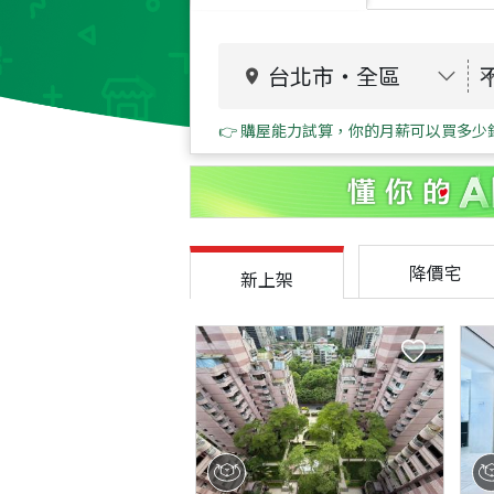
台北市
・
全區
👉 購屋能力試算，你的月薪可以買多少
降價宅
新上架