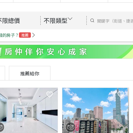
不限總價
不限類型
錢的房子？
推薦
推薦給你