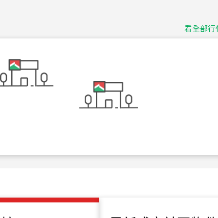
捷豹
台北市中山區長春路
看全部行
115
年
07
月 成交
十泉十美
台北市北投區光明路
115
年
07
月 成交
四維天廈
新竹市新竹市四維路
115
年
07
月 成交
重陽首府
新北市三重區三和路
115
年
07
月 成交
長隄
新北市永和區環河西