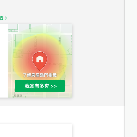
1,350
萬
情
總價
1,020
萬
總價
490
萬
總價
650
萬
三段
總價
530
萬
路二段