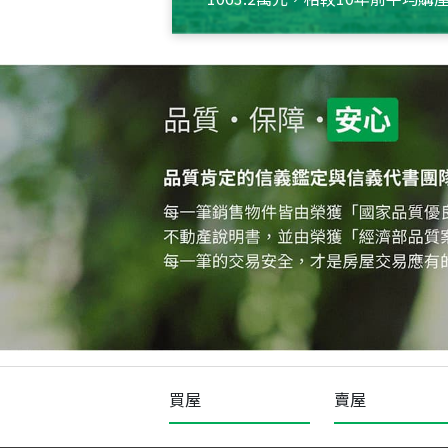
約550萬元，且貸款金額也多
買屋
賣屋