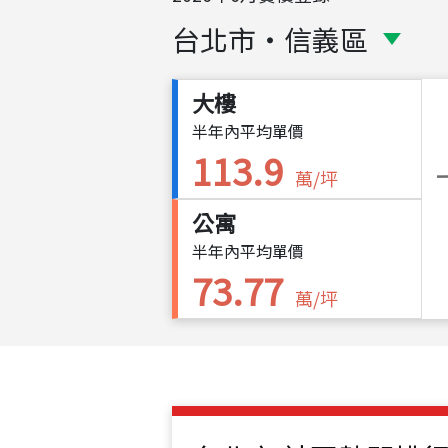
台北市
・
信義區
大樓
半年內平均單價
113.9
萬/坪
公寓
半年內平均單價
73.77
萬/坪