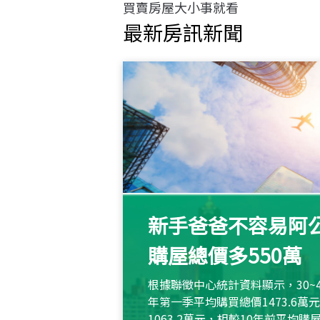
買賣房屋大小事就看
最新房訊新聞
新手爸爸不容易阿公
購屋總價多550萬
根據聯徵中心統計資料顯示，30~
年第一季平均購買總價1473.6
1063.2萬元，相較10年前平均購