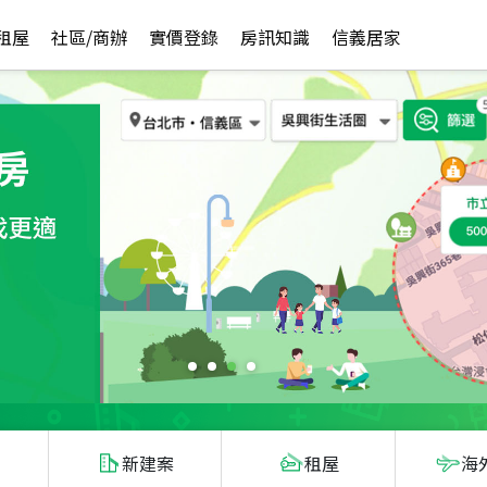
租屋
社區/商辦
實價登錄
房訊知識
信義居家
新建案
租屋
海