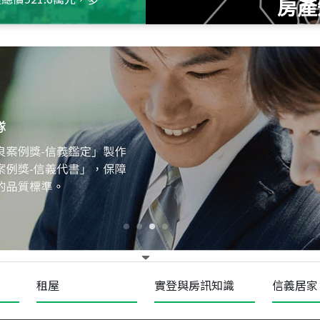
房產
115
年
07
月 成交
十泉十美
台北市北投區光明路
115
年
07
月 成交
四維天廈
新竹市新竹市四維路
115
年
07
月 成交
重陽首府
新北市三重區三和路
租屋
實登與房訊知識
信義居家