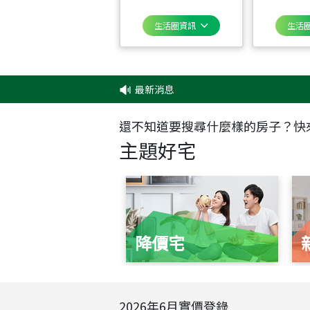
生活圈資訊
生活
最新消息
還不知道要搜尋什麼樣的房子？快
主題好宅
降價宅
2026
年
6
月實價登錄