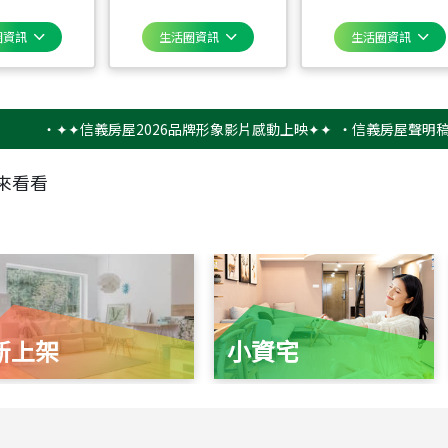
圈資訊
生活圈資訊
生活圈資訊
‧
✦✦信義房屋2026品牌形象影片感動上映✦✦
‧
信義房屋聲明稿－防詐
來看看
新上架
小資宅
115
年
07
月 成交