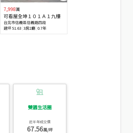
7,998
3,800
萬
萬
可看屋全坤１０１Ａ１九樓
信義區大空間美寓
台北市信義區信義路四段
台北市信義區大道路
建坪
51.63
3房2廳
0.7年
建坪
39.62
6房4廳(含加蓋)
51.9
雙園生活圈
近半年成交價
67.56
萬/坪