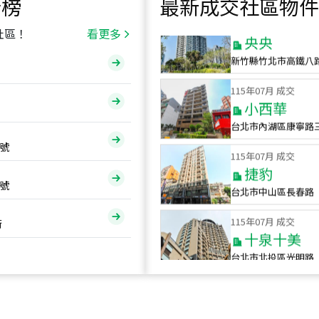
行榜
最新成交社區物件
115
年
07
月 成交
央央
社區！
看更多
新竹縣竹北市高鐵八
115
年
07
月 成交
小西華
台北市內湖區康寧路
115
年
07
月 成交
號
捷豹
台北市中山區長春路
號
115
年
07
月 成交
十泉十美
街
台北市北投區光明路
115
年
07
月 成交
四維天廈
新竹市新竹市四維路