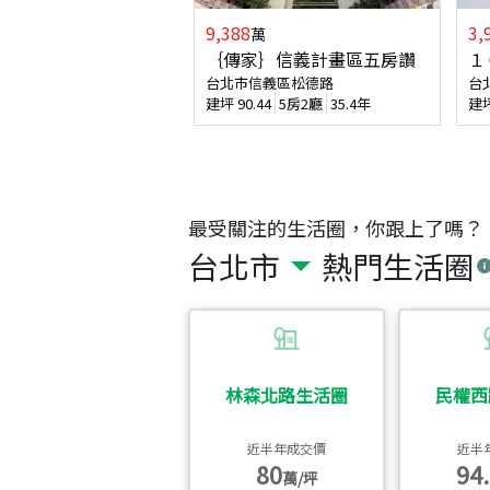
9,388
3,
萬
｛傳家｝信義計畫區五房讚
１
台北市信義區松德路
台
建坪
90.44
5房2廳
35.4年
建
最受關注的生活圈，你跟上了嗎？
台北市
熱門生活圈
林森北路生活圈
民權西
近半年成交價
近半
80
94.
萬/坪