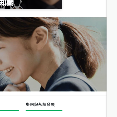
知識
總價
1,020
萬
總價
490
萬
總價
650
萬
三段
集團與永續發展