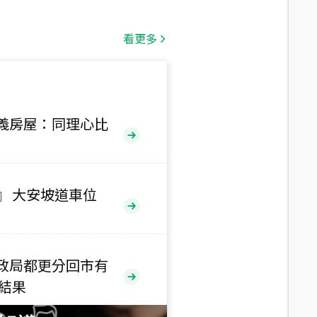
總價
650
萬
看更多
三段
總價
530
萬
路二段
義房屋：同理心比
總價
5,800
萬
路
』 大安坡道車位
總價
1,938
萬
三段
政局都更分回市有
總價
售結果
1,350
萬