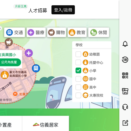
人才招募
登入/註冊
外置產
信義居家