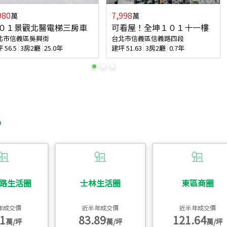
980
7,998
萬
萬
０１景觀北醫電梯三房車
可看屋！全坤１０１十一樓
北市信義區吳興街
台北市信義區信義路四段
坪
56.5
3房2廳
25.0年
建坪
51.63
3房2廳
0.7年
路生活圈
士林生活圈
東區商圈
年成交價
近半年成交價
近半年成交價
1
83.89
121.64
萬/坪
萬/坪
萬/坪