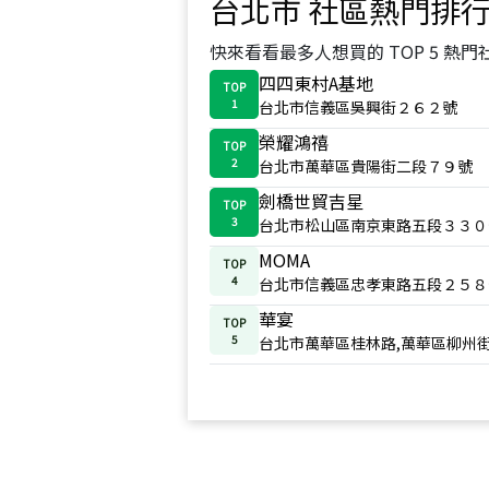
台北市
社區熱門排
快來看看最多人想買的 TOP 5 熱門
四四東村A基地
TOP
1
台北市信義區吳興街２６２號
榮耀鴻禧
TOP
2
台北市萬華區貴陽街二段７９號
劍橋世貿吉星
TOP
3
台北市松山區南京東路五段３３０
MOMA
TOP
4
台北市信義區忠孝東路五段２５８
華宴
TOP
5
台北市萬華區桂林路,萬華區柳州