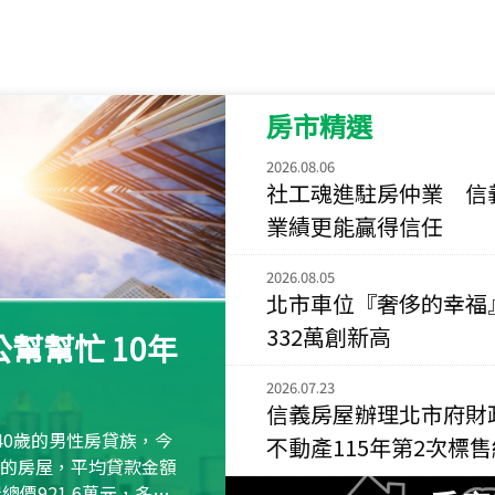
115
年
07
月 成交
重陽首府
新北市三重區三和路
房市精選
115
年
07
月 成交
長隄
2026.08.06
新北市永和區環河西
社工魂進駐房仲業 信
業績更能贏得信任
115
年
07
月 成交
央央
2026.08.05
新竹縣竹北市高鐵八
北市車位『奢侈的幸福
115
年
07
月 成交
332萬創新高
幫幫忙 10年
小西華
台北市內湖區康寧路
2026.07.23
信義房屋辦理北市府財
115
年
07
月 成交
40歲的男性房貸族，今
不動產115年第2次標
捷豹
萬元的房屋，平均貸款金額
台北市中山區長春路
屋總價921.6萬元，多出