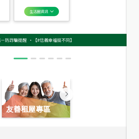
生活圈資訊
騙提醒
‧
【#信義幸福挺不同】用實力，讓升職免抽號碼牌！最新雇主品牌影
友善租屋專區
新婚起家厝
總價