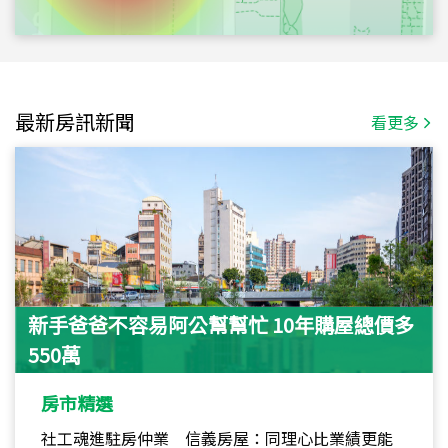
最新房訊新聞
看更多
新手爸爸不容易阿公幫幫忙 10年購屋總價多
550萬
房市精選
社工魂進駐房仲業 信義房屋：同理心比業績更能