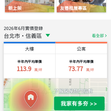
新上架
友善租屋專區
2026
年
6
月實價登錄
台北市
・
信義區
看全部
大樓
公寓
半年內平均單價
半年內平均單價
113.9
73.77
萬/坪
萬/坪