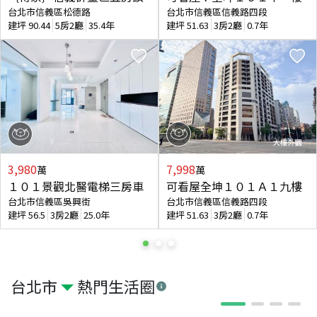
台北市信義區松德路
台北市信義區信義路四段
建坪
90.44
5房2廳
35.4年
建坪
51.63
3房2廳
0.7年
3,980
7,998
萬
萬
１０１景觀北醫電梯三房車
可看屋全坤１０１Ａ１九樓
台北市信義區吳興街
台北市信義區信義路四段
建坪
56.5
3房2廳
25.0年
建坪
51.63
3房2廳
0.7年
台北市
熱門生活圈