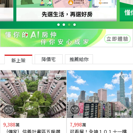
降價宅
推薦給你
新上架
9,388
7,998
萬
萬
｛傳家｝信義計畫區五房讚
可看屋！全坤１０１十一樓