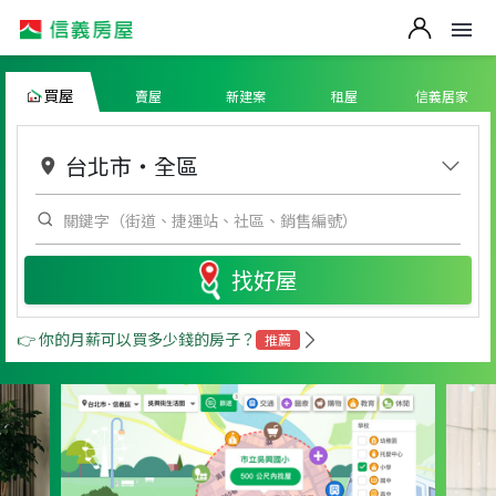
買屋
賣屋
新建案
租屋
信義居家
台北市
・
全區
找好屋
👉 你的月薪可以買多少錢的房子？
推薦