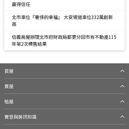
贏得信任
北市車位『奢侈的幸福』 大安坡道車位332萬創新
高
信義房屋辦理北市府財政局都更分回市有不動產115
年第2次標售結果
買屋
賣屋
租屋
實登與房訊知識