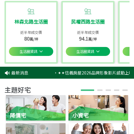
林森北路生活圈
民權西路生活圈
近半年成交價
近半年成交價
80
94.1
萬/坪
萬/坪
生活圈資訊
生活圈資訊
最新消息
‧
✦✦信義房屋2026品牌形象影片感動上映
主題好宅
降價宅
小資宅